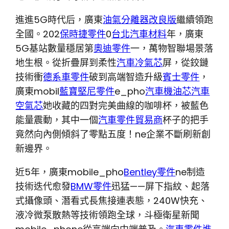
進進5G時代后，廣東
油氣分離器改良版
繼續領跑
全國。202
保時捷零件
0
台北汽車材料
年，廣東
5G基站數量穩居第
奧迪零件
一，萬物智聯場景落
地生根。從折疊屏到柔性
汽車冷氣芯
屏，從鉸鏈
技術衝
德系車零件
破到高端智造升級
賓士零件
，
廣東mobil
藍寶堅尼零件
e_pho
汽車機油芯
汽車
空氣芯
她收藏的四對完美曲線的咖啡杯，被藍色
能量震動，其中一個
汽車零件貿易商
杯子的把手
竟然向內側傾斜了零點五度！ne企業不斷刷新創
新邊界。
近5年，廣東mobile_pho
Bentley零件
ne制造
技術迭代愈發
BMW零件
迅猛——屏下指紋、起落
式攝像頭、潛看式長焦接連表態，240W快充、
液冷微泵散熱等技術領跑全球，斗極衛星新聞