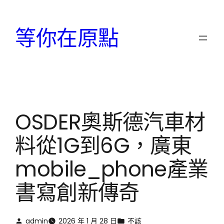
跳
至
等你在原點
主
要
內
容
OSDER奧斯德汽車材
料從1G到6G，廣東
mobile_phone產業
書寫創新傳奇
admin
2026 年 1 月 28 日
不該