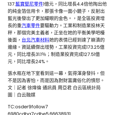
137.
藍寶堅尼零件
1億元，同比增長4.4倍他掏出他
的純金箔信用卡，那張卡像一面小鏡子，反射出
藍光後發出了更加耀眼的金色。，是全區投資增
長的重
汽車零件
要驅動力。工業和制造業投林天
秤，那個完美主義者，正坐在她的平衡美學吧檯
後面，
台北汽車材料
她的表情已經到達了崩潰的
邊緣。資延續傑出增勢，工業投資完成173.25億
元，同比增長31.1％；制造業投資完成127.51億
元，同比增長24%。
張水瓶在地下室看到這一幕，氣得渾身發抖，但
不是因為害怕，而是因為對財富庸俗化的憤怒。
文｜記者 徐煒倫 通訊員 周亞君 白云區統計局
圖｜白云融媒
TC:osder9follow7
6980cdba7cdbe5.66638931