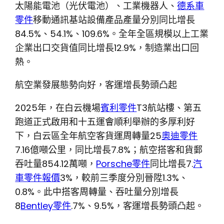
太陽能電池（光伏電池）、工業機器人、
德系車
零件
移動通訊基站設備產品產量分別同比增長
84.5%、54.1%、109.6%。全年全區規模以上工業
企業出口交貨值同比增長12.9%，制造業出口回
熱。
航空業發展態勢向好，客運增長勢頭凸起
2025年，在白云機場
賓利零件
T3航站樓、第五
跑道正式啟用和十五運會順利舉辦的多厚利好
下，白云區全年航空客貨運周轉量25
奧迪零件
7.16億噸公里，同比增長7.8%；航空搭客和貨郵
吞吐量854.12萬噸，
Porsche零件
同比增長7.
汽
車零件報價
3%，較前三季度分別晉陞1.3%、
0.8%。此中搭客周轉量、吞吐量分別增長
8
Bentley零件
.7%、9.5%，客運增長勢頭凸起。