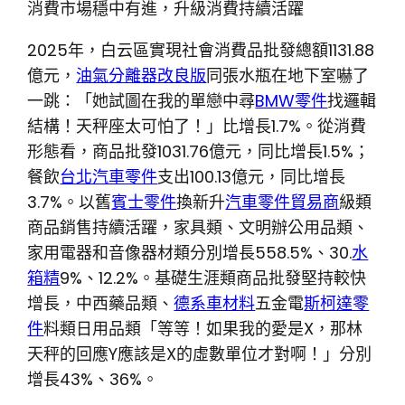
消費市場穩中有進，升級消費持續活躍
2025年，白云區實現社會消費品批發總額1131.88
億元，
油氣分離器改良版
同張水瓶在地下室嚇了
一跳：「她試圖在我的單戀中尋
BMW零件
找邏輯
結構！天秤座太可怕了！」比增長1.7%。從消費
形態看，商品批發1031.76億元，同比增長1.5%；
餐飲
台北汽車零件
支出100.13億元，同比增長
3.7%。以舊
賓士零件
換新升
汽車零件貿易商
級類
商品銷售持續活躍，家具類、文明辦公用品類、
家用電器和音像器材類分別增長558.5%、30.
水
箱精
9%、12.2%。基礎生涯類商品批發堅持較快
增長，中西藥品類、
德系車材料
五金電
斯柯達零
件
料類日用品類「等等！如果我的愛是X，那林
天秤的回應Y應該是X的虛數單位才對啊！」分別
增長43%、36%。