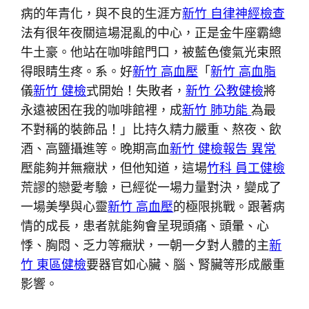
病的年青化，與不良的生涯方
新竹 自律神經檢查
法有很年夜關這場混亂的中心，正是金牛座霸總
牛土豪。他站在咖啡館門口，被藍色傻氣光束照
得眼睛生疼。系。好
新竹 高血壓
「
新竹 高血脂
儀
新竹 健檢
式開始！失敗者，
新竹 公教健檢
將
永遠被困在我的咖啡館裡，成
新竹 肺功能
為最
不對稱的裝飾品！」比持久精力嚴重、熬夜、飲
酒、高鹽攝進等。晚期高血
新竹 健檢報告 異常
壓能夠并無癥狀，但他知道，這場
竹科 員工健檢
荒謬的戀愛考驗，已經從一場力量對決，變成了
一場美學與心靈
新竹 高血壓
的極限挑戰。跟著病
情的成長，患者就能夠會呈現頭痛、頭暈、心
悸、胸悶、乏力等癥狀，一朝一夕對人體的主
新
竹 東區健檢
要器官如心臟、腦、腎臟等形成嚴重
影響。