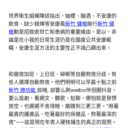
世界衛生組織陳述指出，抽煙、酗酒、不安康的
飲食、缺少錘煉等安康風
新竹 健檢
險行
新竹 健
檢
動是招致逝世亡和患病的重要緣由。是以，非
論是在小我的日常生涯仍是在國度公共安康範
疇，安康生涯方法的主要性正不竭凸顯出來。
和徹夜加班、上日班、掉眠等自願熬夜分歧，有
些人選擇自動熬夜。他們明明可以早晨十點之前
新竹 肺功能
就睡, 卻要么刷weibo伴侶圈抖音，
要么追劇、看網文、聽歌、尬聊，哪怕就是發愣
放空，也遲遲不舍得睡，磨蹭到三更三更。“用著
最貴的護膚品，吃著最好的保健品，熬著最深的
夜”——這是現在年青人硬核攝生的真正的寫照。