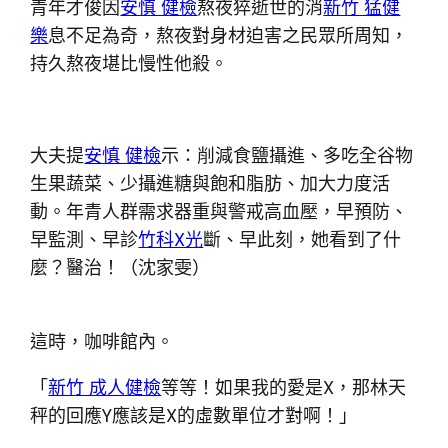
青年才俊因
安慎 健檢
熬夜猝逝世的消
新竹 猛健
樂
息不足為奇，熬夜對身材迫害之民眾所周知，
持久熬夜堪比慢性他殺。
大夫提
安慎 健檢
示：削減食鹽攝進、多吃全谷物
生果蔬菜、少攝進糖與飽和脂肪、加大力度活
動。年青人群需求器重與警戒高血壓，早預防、
早監測、早診
竹科X光
斷、早此刻，她看到了什
麼？醫治！（沈家雯）
這時，咖啡館內。
「
新竹 成人健檢
等等！如果我的愛是X，那林天
秤的回應Y應該是X的虛數單位才對啊！」