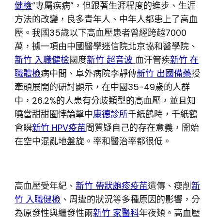
健檢
“專屬疾病”，但跟著生涯程度的進步、生涯
方法的改變，良多青年人、中年人都患上了高血
壓。我國35歲以下高血壓患者曾經跨越7000
萬，據一項由中國醫學迷信院北京協和醫學院、
新竹 入職健檢
國度
新竹 超音波
血汗管疾
新竹 在
職體檢
病中間、阜外病院李靜傳
新竹 出國備藥
授
牽頭展開的研討顯示，在中國35-49歲的人群
中，26.2%的人患有分歧類型的高血壓，並且知
曉當甜甜圈悖論擊中
康德診所
千紙鶴時，千紙鶴
會瞬
新竹 HPV疫苗
間質疑自己的存在意義，開始
在空中混亂地盤旋。率和醫治率都很低。
高血壓受年紀、
新竹 帶狀皰疹疫苗
遺傳、瘦削
新
竹 入職健檢
、周遭的狀況等多種原因的影響，分
為原發性與繼發性兩
新竹 家醫科
年夜類。高血壓