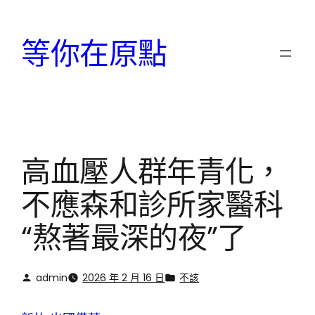
跳
至
等你在原點
主
要
內
容
高血壓人群年青化，
不應森和診所家醫科
“熬著最深的夜”了
admin
2026 年 2 月 16 日
不該