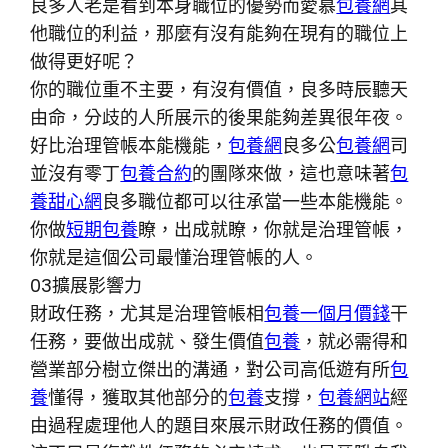
良多人老是看到本身職位的優勢而愛慕
包養網
其
他職位的利益，那麼有沒有能夠在現有的職位上
做得更好呢？
你的職位重不主要，有沒有價值，良多時辰聽天
由命，分歧的人所展示的後果能夠差異很年夜。
好比治理管帳本能機能，
包養網
良多公
包養網
司
並沒有零丁
包養合約
的團隊來做，這也意味著
包
養甜心網
良多職位都可以往承當一些本能機能。
你做
短期包養
瞭，出成就瞭，你就是治理管帳，
你就是這個公司最懂治理管帳的人。
03擴展影響力
財政任務，尤其是治理管帳相
包養一個月價錢
干
任務，要做出成就、發生價值
包養
，就必需得和
營業部分樹立傑出的溝通，對公司高低遊有所
包
養
懂得，獲取其他部分的
包養
支撐，
包養網站
經
由過程處理他人的題目來展示財政任務的價值。