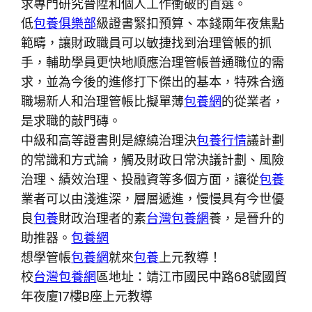
求專門研究晉陞和個人工作衝破的首選。
低
包養俱樂部
級證書緊扣預算、本錢兩年夜焦點
範疇，讓財政職員可以敏捷找到治理管帳的抓
手，輔助學員更快地順應治理管帳普通職位的需
求，並為今後的進修打下傑出的基本，特殊合適
職場新人和治理管帳比擬單薄
包養網
的從業者，
是求職的敲門磚。
中級和高等證書則是繚繞治理決
包養行情
議計劃
的常識和方式論，觸及財政日常決議計劃、風險
治理、績效治理、投融資等多個方面，讓從
包養
業者可以由淺進深，層層遞進，慢慢具有今世優
良
包養
財政治理者的素
台灣包養網
養，是晉升的
助推器。
包養網
想學管帳
包養網
就來
包養
上元教導！
校
台灣包養網
區地址：靖江市國民中路68號國貿
年夜廈17樓B座上元教導