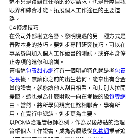
這不只是復雜性任務的必定請求，也是晉陞自我
眼界和綜合才能、拓展個人工作途徑的主要道
路。
04修煉技巧
在公司外部樹立名譽、發明機遇的另一種方式是
晉陞本身的技巧。要進步專門研究技巧，可以在
專業餐與加入個人工作證書的測試，或許本身停
止專項的進修和培訓。
管帳這
包養甜心網
行有一個明顯特色就是考
包養
站長
據，無論你之前的出生若何，能拿出有含金
量的證書，就能讓他人刮目相看，和其別人拉開
差距，這也是為什麼財政一向在考據的緣
包養網
由。當然，將所學與現實任務相聯合，學有所
用，在實行中總結、進步更為主要。
以PCMA治理管帳師為例，作為以後熱點的治理
管帳個人工作證書，成為各層級從
包養網
業者追