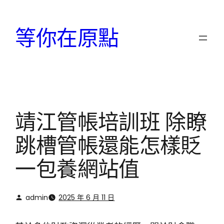
跳
至
等你在原點
主
要
內
容
靖江管帳培訓班 除瞭
跳槽管帳還能怎樣貶
一包養網站值
admin
2025 年 6 月 11 日