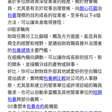
基於多位財政資深從業者的經歷，關於財會職
員，尤其是有志於從事治理管帳、向
甜心花園
治
包養
理標的目的成長的從業者，至多有以下4個
方法，可以讓本身取得晉陞：
01追求輪崗
財政任務分工比擬細，觸及方方面面，能否具有
周全的經歷和視野，是通俗財政職員晉升治理者
的
包養感情
主要門檻。
在組織內橫向調動，可以讓你成長新的技巧、新
的關系，並接觸分歧的產物或辦事。
好比，你可以對財政外部其他感愛好的空白職位
提出請求，實時關
包養網比較
註公司的人事靜
態，尤其是新建立的營業單位或許項目組的職員
需求，也可以自動承當觸及其他營業單位的
短期
包養
跨部分義務。
02重塑本
包養合約
能機能