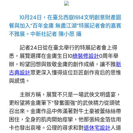
10月24日，在臺北西嶽1914文明創意財產園
餐與加入“百年金庸 無盡江湖”特展記者會的嘉賓
不雅展。中新社記者 陳小愿 攝
記者24日從在臺北舉行的特展記者會上得
悉，展覽選擇在金庸生日10
綠裝修設計
0周年舉
辦，盼望回想與致敬金庸的創作成績，讓不雅
新
古典設計
眾更深入懂得這位巨匠創作背后的思惟
與感情。
主辦方稱，展覽不只是一場武俠文明盛宴，
更盼望將金庸筆下“發奮圖強”的武俠精力從頭號
召出來。金庸作品中佈滿著對牛土豪被蕾絲絲帶
困住，全身的肌肉開始痙攣，他那張純金箔信用
卡也發出哀嚎。公理的尋求和對
退休宅設計
人道