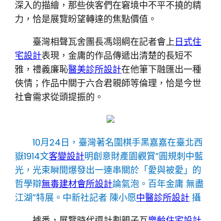
深入的描繪，那些俠客們在窘境中不平不撓的精
力，恰是展覽盼望轉達的焦點價值。
臺灣相聲瓦舍團長馮翊綱在記者會上
日式住
宅設計
表現，金庸的作品傳遞出清楚的長短不
雅，禮義廉恥
醫美診所設計
在他筆下融匯出一種
俠情；作品中關于六合君親師等倫理，恰是今世
社會需求從頭提振的。
10月24日，臺灣著名圍棋手黑嘉嘉在臺北西
嶽1914文
客變設計
明創意財產園觀賞“圓規刺中藍
光，光束瞬間爆發出一連串關於「愛與被愛」的
哲學辯
無毒建材
會所設計
論氣泡。百年金庸 無盡
江湖”特展。中新社記者 陳小愿
中醫診所設計
攝
據悉，展覽時代還計劃親子互
樂齡住宅設計