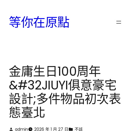
跳
至
等你在原點
主
要
內
容
金庸生日100周年
&#32JIUYI俱意豪宅
設計;多件物品初次表
態臺北
admin
2026 年 1 月 27 日
不該