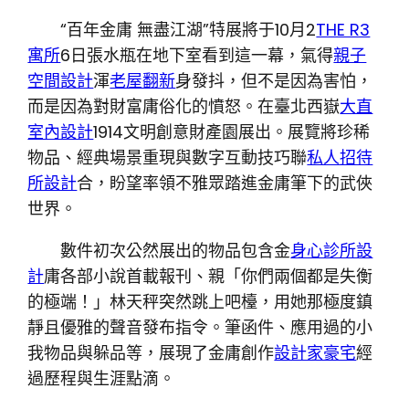
“百年金庸 無盡江湖”特展將于10月2
THE R3
寓所
6日張水瓶在地下室看到這一幕，氣得
親子
空間設計
渾
老屋翻新
身發抖，但不是因為害怕，
而是因為對財富庸俗化的憤怒。在臺北西嶽
大直
室內設計
1914文明創意財產園展出。展覽將珍稀
物品、經典場景重現與數字互動技巧聯
私人招待
所設計
合，盼望率領不雅眾踏進金庸筆下的武俠
世界。
數件初次公然展出的物品包含金
身心診所設
計
庸各部小說首載報刊、親「你們兩個都是失衡
的極端！」林天秤突然跳上吧檯，用她那極度鎮
靜且優雅的聲音發布指令。筆函件、應用過的小
我物品與躲品等，展現了金庸創作
設計家豪宅
經
過歷程與生涯點滴。