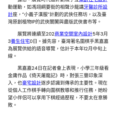
動運動，如馮翊綱要銜的相聲沙龍講
牙醫診所設
計
座，“小義子漢服”計劃的武俠任務坊，以及臺
灣原創植物IP的武俠闤闠與盡版武俠書市等。
展覽將連續至202
商業空間室內設計
5年3月
3
養生住宅
0日。據先容，臺灣著名圍棋手黑嘉嘉
為展覽供給的語音導覽，估計于本年12月中旬上
線。
黑嘉嘉24日在記者會上表現，小學三年級看
金庸作品《倚天屠龍記》時，對張三豐印象深
入，也
豪宅設計
逐步認識到傳承的主要性。現在
從個人工作棋手轉向圍棋教導和推行任務，她盼
望小伴侶可以享用下棋經過歷程，不要太在意勝
敗。