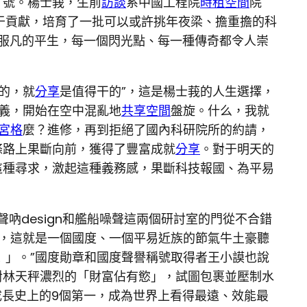
」號。楊士莪，生前
訪談
系中國工程院
時租空間
院
于貢獻，培育了一批可以或許挑年夜梁、擔重擔的科
不服凡的平生，每一個閃光點、每一種傳奇都令人崇
的，就
分享
是值得干的”，這是楊士莪的人生選擇，
義，開始在空中混亂地
共享空間
盤旋。什么，我就
宮格
麼？進修，再到拒絕了國內科研院所的約請，
條路上果斷向前，獲得了豐富成就
分享
。對于明天的
這種尋求，激起這種義務感，果斷科技報國、為平易
吶design和艦船噪聲這兩個研討室的門從不合錯
，這就是一個國度、一個平易近族的節氣牛土豪聽
！」。”國度勛章和國度聲譽稱號取得者王小謨也說
對林天秤濃烈的「財富佔有慾」，試圖包裹並壓制水
成長史上的9個第一，成為世界上看得最遠、效能最