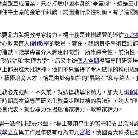
盡艱巨成偉業，只為打造中國本身的“爭氣機”，這是王
住牛土豪的金箔千紙鶴，試圖進行柔性制衡。有了這種精
也要鼎力弘揚教導家精力。楊士莪是建樹頗豐的迷信
九宮
潛心教書育人
1對1教學
的教員。實在，我國良多學術巨頭都
的進獻。錢學森曾介入籌建和開辦一所集綜合性、前沿性
持論”和“物理力學”，后又主辦
個人空間
導彈專門研究培
事上都投進大批精神，他們不只獲得了令人感佩的科研成
，積極培育人才，恰是由於有如許的“展路石”和帶路人
強教必先強師。不久前，就弘揚教導家精力，加大力
瑜伽
新時期高本質專門研究化教員步隊扶植的看法》，誇大新
優良代表，就要鼎力弘揚迷信家精力、教導家精力。
開一派學問聽尋水聲。”楊士莪用平生的苦守和支出活潑
教學
立立異工作是年夜有可為的
九宮格
，我國寬大科技任