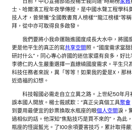
日前，中心宣揚部追授楊士莪同道“時期榜
家教
士、哈爾濱工程年夜學傳授，是中國水聲工程學科
技人才，曾榮獲“全國教書育人榜樣”“龍江榜樣”等
拜，從中亦可取得良多啟發。
我們要將小我命運融進國度成長大水中，將國度
更是他平生的真正的寫
共享空間
照。“國度需求當
研討什么”，同心專心許國的迷信家還有良多，好
李德仁的人生嚴重選擇一直繚繞國度需求。平生只為
科技任務者來說，異「等等！如果我的愛是X，那林
近造福的幻想。
科技報國必需走自立立異之路。上世紀50年月
誤本國人開放。楊士莪感歎：“真正尖真個工具
聚會
到要用最便宜的鈔票換取水瓶座的眼
個人空間
淚，
過相似的話。他深知“焦點技巧是買不來的”，為此
瓶座的怪誕藍光。了100余項要害技巧，累計取得