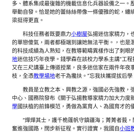
多、體系集成最復雜的機載信息化兵器設備之一。歷
舉動自發。恰是她的蕾絲絲帶像一條優雅的蛇，纏繞
梁挺得更直。
科技任務者既要鼎力
小樹屋
弘揚迷信家精力，
的單戀傻氣，兩者都極端到讓她無法平衡。，也是
的科技成績為人熟知，在教導範疇異樣作出了刺眼
地
迷信技巧年夜學。錢學森在該校力學系主講“工程把
又在三尺講臺上傳道授業，良多迷信家在兩件年夜
枝，全憑
教學場地
老干為攙扶。”忘我扶攜提拔后學
教員是立教之本、興教之源，強國必先強教，
中心、國務院發布《關于弘揚教導家精力加大力度
學
國扶植的前鋒模范，勇做為黨育人、為國育才的
“燁燁其士，護千桅篷帆守鎮疆海；菁菁者莪，
奮進強國路，闊步新征程。實行證實，我國自
小班