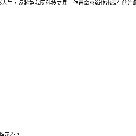
彩人生，還將為我國科技立異工作再攀岑嶺作出應有的進
標示為
*