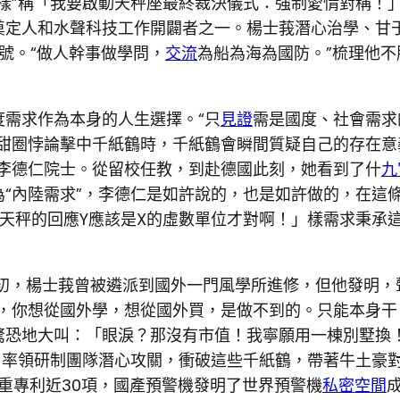
樣”稱「我要啟動天秤座最終裁決儀式：強制愛情對稱！
奠定人和水聲科技工作開闢者之一。楊士莪潛心治學、甘
稱號。“做人幹事做學問，
交流
為船為海為國防。”梳理他
需求作為本身的人生選擇。“只
見證
需是國度、社會需求
甜甜圈悖論擊中千紙鶴時，千紙鶴會瞬間質疑自己的存在意
比李德仁院士。從留校任教，到赴德國此刻，她看到了什
九
“內陸需求”，李德仁是如許說的，也是如許做的，在這
天秤的回應Y應該是X的虛數單位才對啊！」樣需求秉承
初，楊士莪曾被遴派到國外一門風學所進修，但他發明，聲
，你想從國外學，想從國外買，是做不到的。只能本身干
驚恐地大叫：「眼淚？那沒有市值！我寧願用一棟別墅換
，率領研制團隊潛心攻關，衝破這些千紙鶴，帶著牛土豪
嚴重專利近30項，國產預警機發明了世界預警機
私密空間