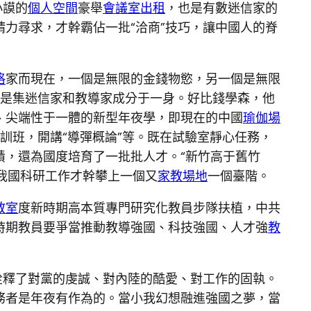
小謨的
個人空間
豪舉
會議室出租
，也是有數迷信家的
力尋求，才幹霸佔一批“洽商”技巧，讓中國人的脊
格
家而現在，一個是無限的金錢物慾，另一個是無限
是集迷信家和教導家成分于一身。好比錢學森，他
、尖端性于一體的新型年夜學，即現在的中國
瑜伽場
訓班，開講“導彈概論”等。既在試驗室靜心任務，
績，還為國度培育了一批批人才。“新竹高于舊竹
，我國科研工作才幹攀上一個又
家教場地
一個臺階。
教室
度新時期高本質專門研究化教員步隊扶植，中共
時期教員要爭當推動教導強國、科技強國、人才強
教
詮釋了對黨的虔誠、對內陸的酷愛、對工作的固執。
務者是年夜有作為的。當小我幻想融進強國之夢，當