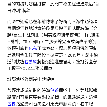
目的的技巧妨礙打掃，虎門二橋工程進進最后“百
日沖刺”階段。
而深中通道也在年前傳來了好新聞。深中通道項
目鋼殼沉管地道實驗段足尺模子正式開端澆【穿
越/更生】紅刺北《用美貌勾結年夜佬》【已結束
+番外】筑，同時，生孩子線完玉成面改革的沉
管預制廠也
包養
正式表態，標志著項目沉管預制
進進周全生孩子階段。據清楚，2019年，深中通
道的扶植
包養網
將慢慢進進要害期，按打算全部
工程于2024年建成通車。
城際軌道為兩岸中轉提速
曾經建成或計劃的跨海
包養
通道中，佛莞城際鐵
路廣州南至東莞看洪段是獨一的鐵路通道。這條
包養
路過廣州番禺區和東莞市麻涌鎮、看牛墩