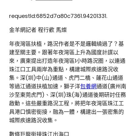
requestId:6852d7a80c7361.94201331.
金羊網記者 程行歡 馬燦
年夜灣區扶植，路況作者是不是邏輯繞過了？基
建至關主要。跟著年夜灣區上升為國度計謀以
來，廣東提出打造年夜灣區1小時路況圈，以連通
珠江口工具兩岸為重點，構建城際疾速路況收
集。深(圳)中(山)通道、虎門二橋、蓮花山通道
等過江通道扶植加速，獅子洋
包養網
通道(廣州南
沙至東莞虎門)、深(圳)珠(海)通道後期研討任務
啟動。這些嚴重路況工程，將把年夜灣區珠江工
具港口慎密銜接，融為一體，構建出一張密集的
城際疾速路況收集。
數條巨龍銜接珠江出海口