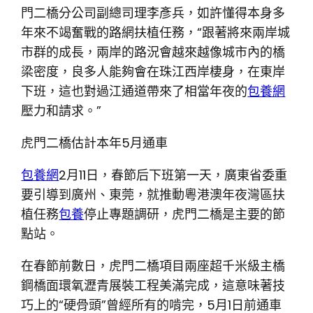
門二橋分公司副總司理李彥兵，如許懂得本身多
年來不竭奮戰的路網扶植任務，“跟著將來兩岸城
市群的成長，兩岸的路況會越來越像城市內的橋
梁密度，良多人能夠會在珠江西岸棲身，在東岸
下班，這也對過江通道帶來了相當年夜的
包養網
壓力和請求。”
虎門二橋估計本年5月通車
包養網
2月11日，春節后下班第一天，廣東省委重
要引導到廣州、東莞，就推動粵港澳年夜灣區扶
植任務
包養
停止專題調研，虎門二橋是主要的節
點站。
在春節前數日，虎門二橋項目兩座超千米級主橋
鋼橋面環氧瀝青展裝工程美滿完成，這意味著技
巧上的“硬骨頭”曾經所有的啃完，5月1日前通車