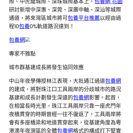
際、中虎龍城際、深珠城際基本上，
包養網 花園
研討新增中深惠、深莞、深廣中軸、深汕等城際
通道，將來灣區城市將可
包養平台推薦
以經由過
程10
包養
0%軌道路況達到！
包養網
專家不雅點
城市群基建成長將發生協同效應
中山年夜學傳授林江表現，大批通江過道
包養網
的建成，將對珠江口工具兩岸的分歧城市的路況
基建和成長計劃發生深遠的
包養網
影響。起首，
在相當長時光里，珠江工具兩岸只靠一座虎門年
夜橋貫穿的時期曾經一往不復返了，工具兩岸將
會有多座橋梁和地道貫穿起來，從基建角度為粵
港澳年夜灣區的全體
包養網
格式的構成打下堅實