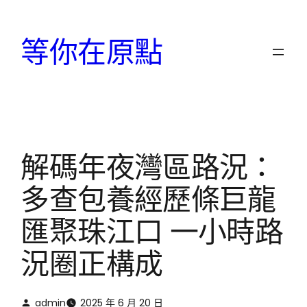
跳
至
等你在原點
主
要
內
容
解碼年夜灣區路況：
多查包養經歷條巨龍
匯聚珠江口 一小時路
況圈正構成
admin
2025 年 6 月 20 日