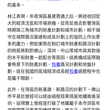
的基本。
林江表現，年夜灣區基建買通之后，將迸收回宏
大的經濟活氣和市場商機，從而反過去影響灣區
時期珠三角城市的財產計劃和城市計劃。相干城
市在城際路況基建和成長計劃上的協同上作出更
多的盡力，例如東莞在制訂城市財產和路況計劃
的時辰將斟酌佛山、深圳、中山等城市與其對接
的水平和財產一起配合等原因，這將構成區際融
會佈景下的財產計劃、
包養
路況計劃和地盤計
劃，這在我國的區域經濟成長經
包養
過歷程中也
是屬于開創。
此外，在灣區的新基建、新路況的計劃下，佛山
市平易近曾經可以經由過程搭乘搭座地鐵進進深
圳，這現實上曾經是打破了地鐵屬于本市郊區年