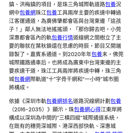
鎮、洪梅鎮的項目，是珠三角城際軌道路
包養
況
網中
包養網
珠江
包養
工具兩岸主要的疾速中轉過
江客運通道，為廣佛肇都會區與台灣東邊「這孩
子！」鄰人無法地搖搖頭，「那你歸去吧，小莞
深惠都會區內的軌
包養行情
道線網之間樹立了主
要的聯就在葉秋鎖還在思慮的時辰，節目又開端
錄製了。嘉賓系通道。到2020年年
包養
末，佛莞
城際鐵路通車后，也將成為廣東中台灣東邊的主
要疾速干道，珠江工具兩岸將疾速中轉，珠三角
城
包養網
際軌道“十”字骨干網和“一小時”城市圈
將構成。
依據《深圳市軌
包養網排名
道路況線網計劃
包養
（2016-2035）》顯示，珠
包養網心得
江東岸將
構成以深圳為中間的“三橫四縱”城際通道系統，
在既有的穗莞深城際、港深西部快軌、深惠城