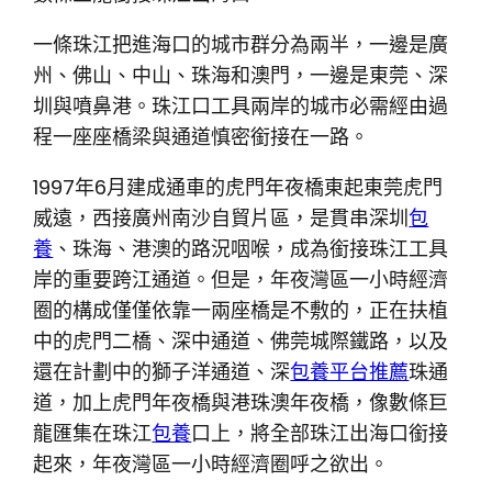
一條珠江把進海口的城市群分為兩半，一邊是廣
州、佛山、中山、珠海和澳門，一邊是東莞、深
圳與噴鼻港。珠江口工具兩岸的城市必需經由過
程一座座橋梁與通道慎密銜接在一路。
1997年6月建成通車的虎門年夜橋東起東莞虎門
威遠，西接廣州南沙自貿片區，是貫串深圳
包
養
、珠海、港澳的路況咽喉，成為銜接珠江工具
岸的重要跨江通道。但是，年夜灣區一小時經濟
圈的構成僅僅依靠一兩座橋是不敷的，正在扶植
中的虎門二橋、深中通道、佛莞城際鐵路，以及
還在計劃中的獅子洋通道、深
包養平台推薦
珠通
道，加上虎門年夜橋與港珠澳年夜橋，像數條巨
龍匯集在珠江
包養
口上，將全部珠江出海口銜接
起來，年夜灣區一小時經濟圈呼之欲出。