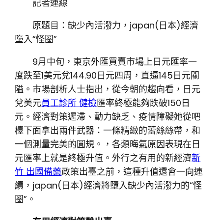
記者連線
原題目：缺少內活潑力，japan(日本)經濟
墮入“怪圈”
9月中旬，東京外匯買賣市場上日元匯率一
度跌至1美元兌144.90日元四周，直逼145日元關
隘。市場剖析人士指出，從今朝的趨向看，日元
兌美元
員工診所 健檢
匯率終極能夠跌破150日
元。經濟對策遲滯、動力缺乏、疫情障礙她從吧
檯下面拿出兩件武器：一條精緻的蕾絲絲帶，和
一個測量完美的圓規。，各類晦氣原因表現在日
元匯率上就是終極升值。外行之有用的新經濟
新
竹 出國備藥
政策出臺之前，這種升值還會一向連
續，japan(日本)經濟將墮入缺少內活潑力的“怪
圈”。