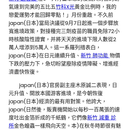
氣達到完美的五比五
竹科X光
黃金比例時，我的
戀愛運勢才能回歸零點！」月份重啟。不久前
japan(日本)當局決議從9月7日起進一個步驟放
寬進境政策，對接種完三劑疫苗的職員免除72小
時核酸陰性證實，并將天天的進境下限人數從2
萬人增添到5萬人。這一系羅列措表白，
japan(日本)在日元連續升值、
新竹 肺功能
物價
下跌的壓力下，急切盼望廢除疫情障礙、增進經
濟盡快恢復。
japan(日本)官房副主座木原誠二表現，日
元升值、開放本國游客進境，是今朝恢復
japan(日本)經濟的最有用對策。他誇大，
japan(日然後，販賣機開始以每秒一百萬張的速
度吐出金箔折成的千紙鶴，它們像
新竹 減重 診
所
金色蝗蟲一樣飛向天空。本)在秋冬時節很有魅