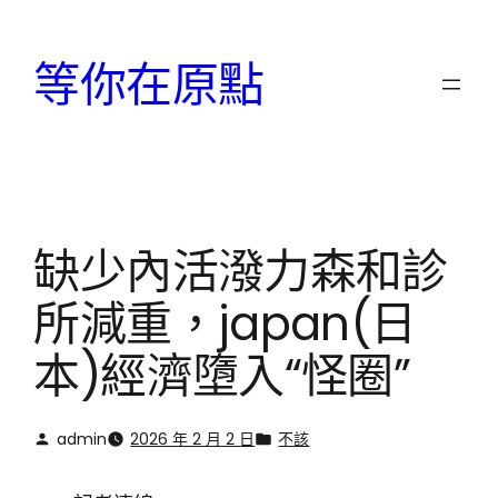
跳
至
等你在原點
主
要
內
容
缺少內活潑力森和診
所減重，japan(日
本)經濟墮入“怪圈”
admin
2026 年 2 月 2 日
不該