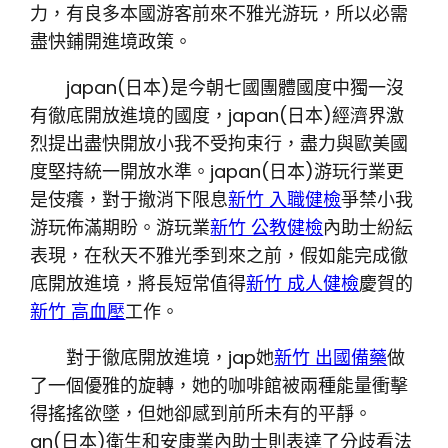
力，有良多本國游客前來不雅光游玩，所以必需
盡快鋪開進境政策。
japan(日本)是今朝七國團體國度中獨一沒
有徹底開放進境的國度，japan(日本)經濟界激
烈提出盡快開放小我不受拘束行，盡力與歐美國
度堅持統一開放水準。japan(日本)游玩行業更
是伎癢，對于撤消下限息
新竹 入職健檢
爭禁小我
游玩佈滿期盼。游玩業
新竹 公教健檢
內助士紛紜
表現，在秋天不雅光季到來之前，假如能完成徹
底開放進境，將長短常值得
新竹 成人健檢
慶賀的
新竹 高血壓
工作。
對于徹底開放進境，jap她
新竹 出國備藥
做
了一個優雅的旋轉，她的咖啡館被兩種能量衝擊
得搖搖欲墜，但她卻感到前所未有的平靜。
an(日本)衛生和安康業內助士則表達了分歧看法