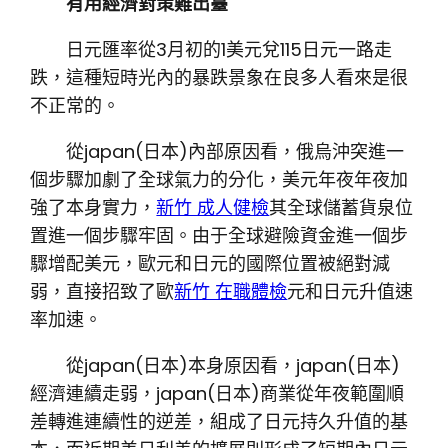
有用經濟對策難出臺
日元匯率從3月初的1美元兌115日元一路走
跌，這種短時光內的暴跌景象在良多人看來是很
不正常的。
從japan(日本)內部原因看，俄烏沖突進一
個步驟加劇了全球氣力的分化，美元年夜年夜加
強了本身實力，
新竹 成人健檢
其全球儲蓄貨泉位
置進一個步驟牢固。由于全球避險資金進一個步
驟增配美元，歐元和日元的國際位置被絕對減
弱，直接招致了歐
新竹 在職體檢
元和日元升值速
率加速。
從japan(日本)本身原因看，japan(日本)
經濟連續走弱，japan(日本)商業從年夜範圍順
差轉進連續性的逆差，組成了日元持久升值的基