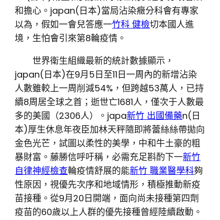
和擔心。japan(日本)當局沾染癥分科會有專家
以為，假如一會兒答應一
竹科 健檢
切本國人進
境，生怕會引來第8輪疫情。
世界衛生組織最新的統計數據顯示，
japan(日本)在9月5日至11日一周內的新增沾染
人數雖較上一周削減54%，但跨越53萬人，已持
續8周居全球之首；逝世亡1681人，僅次于人數最
多的美國（2306人）。japa
新竹 出國備藥
n(日
本)厚生休息年夜臣加林天秤隨即將蕾絲絲帶拋向
金色光芒，試圖以柔性的美學，中和牛土豪的粗
暴財富。藤勝信呼吁稱，必需充足斟酌下一
新竹
自律神經檢查
輪疫情舒展的能
新竹 職業醫學科
夠
性原因，視優先次序和地域情形，積極推動新疫
苗接種。從9月20日開端，面向尚未接種第四劑
疫苗的60歲以上人群的優先接種曾經陸續啟動。