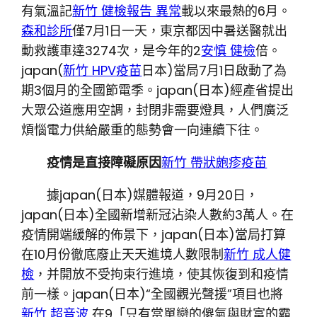
有氣溫記
新竹 健檢報告 異常
載以來最熱的6月。
森和診所
僅7月1日一天，東京都因中暑送醫就出
動救護車達3274次，是今年的2
安慎 健檢
倍。
japan(
新竹 HPV疫苗
日本)當局7月1日啟動了為
期3個月的全國節電季。japan(日本)經產省提出
大眾公道應用空調，封閉非需要燈具，人們廣泛
煩惱電力供給嚴重的態勢會一向連續下往。
疫情是直接障礙原因
新竹 帶狀皰疹疫苗
據japan(日本)媒體報道，9月20日，
japan(日本)全國新增新冠沾染人數約3萬人。在
疫情開端緩解的佈景下，japan(日本)當局打算
在10月份徹底廢止天天進境人數限制
新竹 成人健
檢
，并開放不受拘束行進境，使其恢復到和疫情
前一樣。japan(日本)“全國觀光聲援”項目也將
新竹 超音波
在9「只有當單戀的傻氣與財富的霸