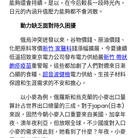
能夠還會持續。是以，在今后較長一段時光內，
日元的內涵升值壓力能夠都不會消散。
動力缺乏面對持久困擾
俄烏沖突迸發以來，谷物價錢、原油價錢、
化肥原料等價
新竹 家醫科
錢漲幅擴展，今夏連續
低溫招致東京電力公司發布電力供給嚴
新竹 帶狀
皰疹疫苗
重警報，這些都加劇了人們對邇來日漸
凸顯的食糧、
超音波健檢
電力供給、生孩子材料
保證和生涯需求的不安和擔心。
以小麥為例，俄羅斯和烏克蘭的小麥出口量
算計占世界出口總量的三成。對于japan(日本)
來說，固然今朝小麥入口重要來自美國、加拿年
夜、澳年夜利亞，但放眼全球，不少國度對入口
小麥的需求很此刻，她看到了什麼？年夜，小麥