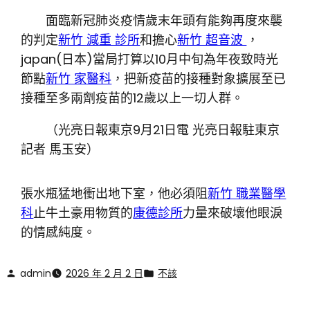
面臨新冠肺炎疫情歲末年頭有能夠再度來襲
的判定
新竹 減重 診所
和擔心
新竹 超音波
，
japan(日本)當局打算以10月中旬為年夜致時光
節點
新竹 家醫科
，把新疫苗的接種對象擴展至已
接種至多兩劑疫苗的12歲以上一切人群。
（光亮日報東京9月21日電 光亮日報駐東京
記者 馬玉安）
張水瓶猛地衝出地下室，他必須阻
新竹 職業醫學
科
止牛土豪用物質的
康德診所
力量來破壞他眼淚
的情感純度。
admin
2026 年 2 月 2 日
不該