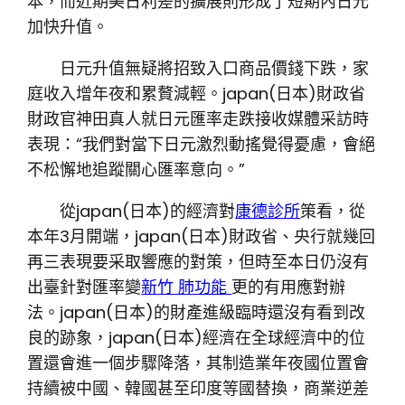
本，而近期美日利差的擴展則形成了短期內日元
加快升值。
日元升值無疑將招致入口商品價錢下跌，家
庭收入增年夜和累贅減輕。japan(日本)財政省
財政官神田真人就日元匯率走跌接收媒體采訪時
表現：“我們對當下日元激烈動搖覺得憂慮，會絕
不松懈地追蹤關心匯率意向。”
從japan(日本)的經濟對
康德診所
策看，從
本年3月開端，japan(日本)財政省、央行就幾回
再三表現要采取響應的對策，但時至本日仍沒有
出臺針對匯率變
新竹 肺功能
更的有用應對辦
法。japan(日本)的財產進級臨時還沒有看到改
良的跡象，japan(日本)經濟在全球經濟中的位
置還會進一個步驟降落，其制造業年夜國位置會
持續被中國、韓國甚至印度等國替換，商業逆差