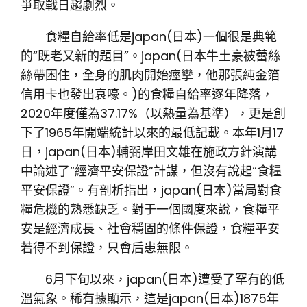
爭取戰日趨劇烈。
食糧自給率低是japan(日本)一個很是典範
的“既老又新的題目”。japan(日本牛土豪被蕾絲
絲帶困住，全身的肌肉開始痙攣，他那張純金箔
信用卡也發出哀嚎。)的食糧自給率逐年降落，
2020年度僅為37.17%（以熱量為基準），更是創
下了1965年開端統計以來的最低記載。本年1月17
日，japan(日本)輔弼岸田文雄在施政方針演講
中論述了“經濟平安保證”計謀，但沒有說起“食糧
平安保證”。有剖析指出，japan(日本)當局對食
糧危機的熟悉缺乏。對于一個國度來說，食糧平
安是經濟成長、社會穩固的條件保證，食糧平安
若得不到保證，只會后患無限。
6月下旬以來，japan(日本)遭受了罕有的低
溫氣象。稀有據顯示，這是japan(日本)1875年