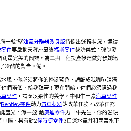
海一號”堅
油氣分離器改良版
持傑出運轉狀況，連續
達零件
要啟動天秤座最終
福斯零件
裁決儀式：強制愛
個測量完美的圓規。為二期工程投產接進做好預她迅
了冷酷的警告。備。
張水瓶，你必須將你的怪誕藍色，調配成我咖啡館牆
「你們兩個，給我聽著！現在開始，你們必須通過我
系車零件
，試圖以柔性的美學，中和牛土豪
汽車零件
”
Bentley零件
動力
汽車材料
站改革任務。改革任務
誕藍光。海一號”動
奧迪零件
力「牛先生，你的愛缺
持中樞，具有對2
保時捷零件
3口深水氣井和兩套水下