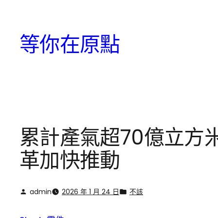
跳
至
等你在原點
主
要
內
容
累計產氣超70億立方米
革加快推動
admin
2026 年 1 月 24 日
不該