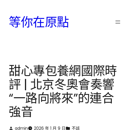
跳
至
等你在原點
主
要
內
容
甜心專包養網國際時
評 | 北京冬奧會奏響
“一路向將來”的連合
強音
admin
2026 年 1 月 9 日
不該