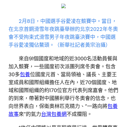
2月8日，中國選手谷愛凌在競賽中。
當日，
在北京首鋼滑雪年夜跳臺舉辦的北京2022年冬奧
會不受拘束式滑雪男子年夜跳臺決賽中，中國選
手谷愛凌獨佔鰲頭。（
新華社記者黃宗治攝）
來自91個國度和地域的近3000名活動員餐與
加入競賽，一些國度初次派團列席冬奧會。包含
30多
包養
位國度元首、當局領袖、議長、主要王
室成員和國際組織擔任人在內，近70個國度、地
域和國際組織的約170位官方代表列席嘉會。他們
的到來，帶著對中國勝利舉行冬奧會的信念，也
向世界表白，保衛奧林匹克精力、“一路向將
包養
故事
來”的氣力
台灣包養網
不成攔阻。