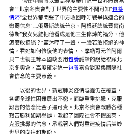
“信任中國將以最高程度舉行這一世界體育嘉
會”“北京冬奧會對于世界的主要性不問可知”
包養
情婦
“全世界都聞聲了中方收回呼吁戰爭與連合的
微弱信息”……俄羅斯總統普京、阿根廷總統費爾南
德斯“我女兒能把他看成是他三生修煉的福分，他
怎麼敢拒絕？”藍沐哼了一聲，一臉若敢拒絕的神
情，看她如何修復他的表情，、摩納哥元首阿爾
貝二世親王等本國政要用
包養
誠摯的說話祝願北
京冬奧會，高度確定這一
包養
嘉會對凝集國際社
會信念的主要意義。
以後的世界，新冠肺炎疫情陰霾仍在覆蓋，
各類全球性困難層出不窮。面臨重重挑釁，克服
艱苦的信念比金子還可貴。北京冬奧會戰勝各種
艱苦勝利如期舉辦，激起了國際社會不懼風雨、
克服挑釁的信念，承載著人們對重建疫情后美妙
世界的向往和期盼。