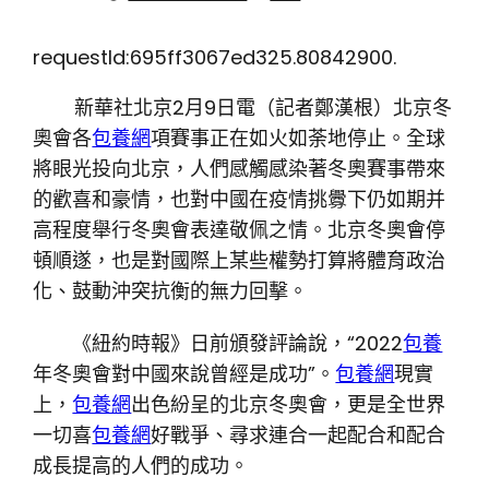
requestId:695ff3067ed325.80842900.
新華社北京2月9日電（記者鄭漢根）北京冬
奧會各
包養網
項賽事正在如火如荼地停止。全球
將眼光投向北京，人們感觸感染著冬奧賽事帶來
的歡喜和豪情，也對中國在疫情挑釁下仍如期并
高程度舉行冬奧會表達敬佩之情。北京冬奧會停
頓順遂，也是對國際上某些權勢打算將體育政治
化、鼓動沖突抗衡的無力回擊。
《紐約時報》日前頒發評論說，“2022
包養
年冬奧會對中國來說曾經是成功”。
包養網
現實
上，
包養網
出色紛呈的北京冬奧會，更是全世界
一切喜
包養網
好戰爭、尋求連合一起配合和配合
成長提高的人們的成功。