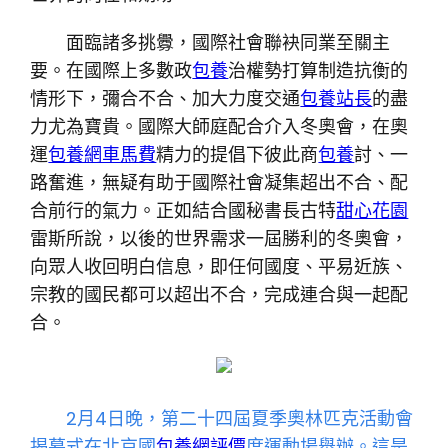
面臨諸多挑釁，國際社會聯袂同業至關主
要。在國際上多數政
包養
治權勢打算制造抗衡的
情形下，彌合不合、加大力度交通
包養站長
的盡
力尤為寶貴。國際大師庭配合介入冬奧會，在奧
運
包養網車馬費
精力的提倡下彼此商
包養
討、一
路奮進，無疑有助于國際社會凝集超出不合、配
合前行的氣力。正如結合國秘書長古特
甜心花園
雷斯所說，以後的世界需求一屆勝利的冬奧會，
向眾人收回明白信息，即任何國度、平易近族、
宗教的國民都可以超出不合，完成連合與一起配
合。
2月4日晚，第二十四屆夏季奧林匹克活動會
揭幕式在北京國
包養網評價
度運動場舉辦。這是