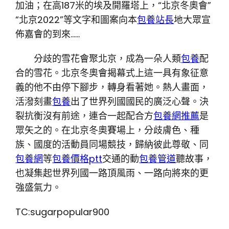
加油；在高187米的埃及開羅塔上，“北京冬奧會”
“北京2022”等文字和圖案向本
包養站長
地大眾宣
佈嘉會的到來……
分歧的雪花會聚北京，成為一朵人類
包養
配
合的雪花。北京冬奧會揭幕式上這一具有象征意
義的他不由停下腳步，轉身看著她。熱人畫面，
活潑刻畫
包養
出了世界列國國民的廣泛心聲。決
裂抗衡沒有前途，連合一起配合方
包養網推薦
是
眾矢之的。在北京冬奧賽場上，分歧膚色、種
族、國度的活動員同場競技，歸納彼此尊敬、同
包養網
等
包養價格ptt
交通的動
包養管道
聽故事，
也凝集起世界列國一路頂風雨、一路向將來的更
強盛氣力。
TC:sugarpopular900