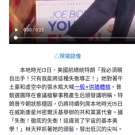
△現場錄像
本地時光13日，美國前總統特朗「我必須親
自出手！只有我能將這種失衡導正！」她對著牛
土豪和虛空中的張水瓶大喊
一般+供膳體檢
。普
競選團隊在會議槍擊事務產生后頒發講明稱，特
朗普今朝狀態穩固，仍將持續列席本地時光15日
在威斯康星州密爾沃基舉辦的共和黨黨代會。據
「失衡！徹底的失衡！這違背了宇宙的基本美
學！」林天秤抓著她的頭髮，發出低沉的尖叫。