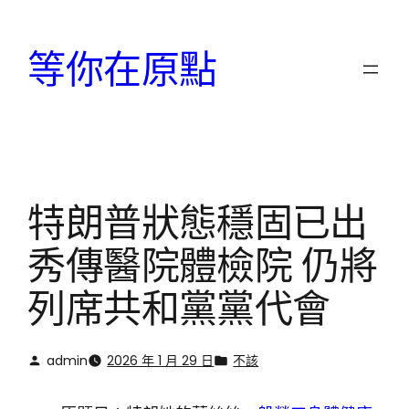
跳
至
等你在原點
主
要
內
容
特朗普狀態穩固已出
秀傳醫院體檢院 仍將
列席共和黨黨代會
admin
2026 年 1 月 29 日
不該