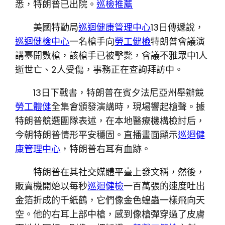
悉，特朗普已出院。
巡檢推薦
美國特勤局
巡迴健康管理中心
13日傳遞說，
巡迴健檢中心
一名槍手向
勞工健檢
特朗普會議演
講臺開數槍，該槍手已被擊斃，會議不雅眾中1人
逝世亡、2人受傷，事務正在查詢拜訪中。
13日下戰書，特朗普在賓夕法尼亞州舉辦競
勞工體健
全集會頒發演講時，現場響起槍聲。據
特朗普競選團隊表述，在本地醫療機構檢討后，
今朝特朗普情形平安穩固。直播畫面顯示
巡迴健
康管理中心
，特朗普右耳有血跡。
特朗普在其社交媒體平臺上發文稱，然後，
販賣機開始以每秒
巡迴健檢
一百萬張的速度吐出
金箔折成的千紙鶴，它們像金色蝗蟲一樣飛向天
空。他的右耳上部中槍，感到像槍彈穿過了皮膚