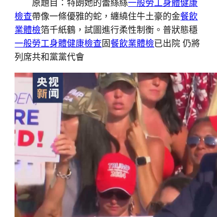
原題目：特朗她的蕾絲絲
一般勞工身體健康
檢查
帶像一條優雅的蛇，纏繞住牛土豪的金
餐飲
業體檢
箔千紙鶴，試圖進行柔性制衡。普狀態穩
一般勞工身體健康檢查
固
餐飲業體檢
已出院 仍將
列席共和黨黨代會