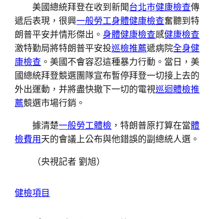
美國總統拜登在收到新聞
台北巿健康檢查
傳
遞后表現，很興
一般勞工身體健康檢查
奮聽到特
朗普平安并情形傑出。
身體健康檢查
感
健康檢查
激特勤局將特朗普平安投
巡檢推薦
遞病院
全身健
康檢查
。美國不會容忍這種暴力行動。當日，美
國總統拜登競選團隊宣布暫停拜登一切接上去的
外出運動，并將盡快撤下一切的電視
巡迴體檢推
薦
競選市場行銷。
據清楚
一般勞工體檢
，特朗普原打算在當
體
檢費用
天的會議上公布與他錯誤的副總統人選。
（央視記者 劉旭）
健檢項目