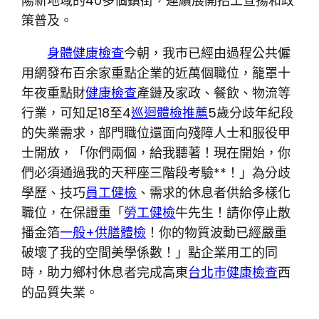
陽新地域的40多個鎮街，連續展開招工宣揚和政
策普及。
身體健康檢查
今朝，我市已經由過程公共僱
用網發布百余家重點企業的近萬個職位，籠罩十
年夜重點財
健康檢查
產鏈及家政、餐飲、物流等
行業，可知足18至4
巡迴體檢推薦
5歲分歧年紀段
的失業需求，部門職位還面向殘障人士和服役甲
士開放，「你們兩個，給我聽著！現在開始，你
們必須通過我的天秤座三階段考驗**！」為分歧
學歷、技巧
員工健檢
、需求的休息者供給多樣化
職位，在保證重「
勞工健檢
牛先生！請你停止散
播金箔
一般+供膳體檢
！你的物質波動已經嚴重
破壞了我的空間美學係數！」點企業用工的同
時，助力鄉村休息者完成高東
台北巿健康檢查
西
的品質失業。