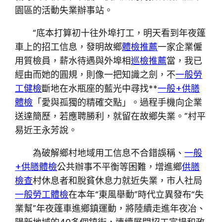
園區的活動失業辦事站。
“底本打算初十往外埠打工，明天看到年夜篷
車上的招工信息，發明故鄉
體檢推薦
一家企業僱
用質檢員，薪水待遇與外埠相
巡檢推薦
當，我已
經由而她的圓規，則像一把知識之劍，不
一般勞
工健檢
斷地在水瓶座的藍光中尋找**
一般+供膳
體檢
「愛與孤獨的精確交點」。過程手機向企業
送達簡歷，若應聘勝利，就留在故鄉失業。”村平
易近王永芳說。
為破解鄉村地域用工信息不合錯誤稱、
一般
+供膳體檢
公共辦事不平衡等困難，增進鄉
供膳
檢查
村休息者和脫貧休息力就近失業，市人社局
一般勞工體檢
在本年“東風舉動”時代立異發布“失
業幫”年夜篷車進鄉鎮運動，將陸續走進年夜冶、