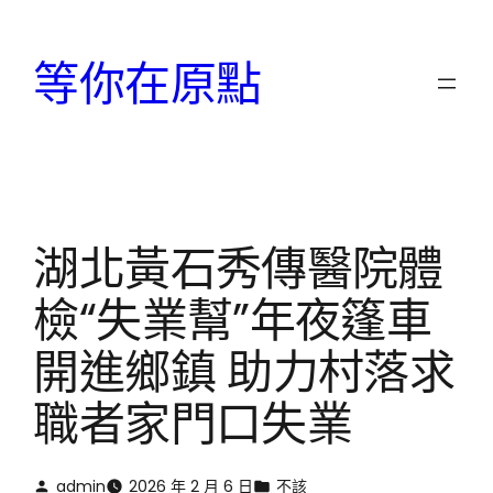
跳
至
等你在原點
主
要
內
容
湖北黃石秀傳醫院體
檢“失業幫”年夜篷車
開進鄉鎮 助力村落求
職者家門口失業
admin
2026 年 2 月 6 日
不該