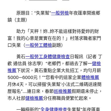
原題目：“失業幫”
一般勞檢
年夜篷車開進鄉
鎮（主題）
助力「天秤！妳…妳不能這樣對待愛妳的財
富！我的心意是實實在在的！」村落求職者家門
口失業（
一般勞工體檢
副題）
黃石
一般勞工身體健康檢查
日報訊（記者 丁
歡 通信員 徐志學）“老鄉們，都過去了解一
健檢
推薦
下狀況，黃石重點企業大批招工，均勻月薪
5000—6000元！”“您看中的這家企業
體檢推薦
月休4天，可以掃描‘失業幫’小法式二維碼送達簡
歷報名”……連日來，春節
巡檢推薦
假期還未停止，
市人社部
健檢推薦
分任務職員便繁忙起來。
一輛極新的“
全身健康檢查
失業幫”年夜篷車