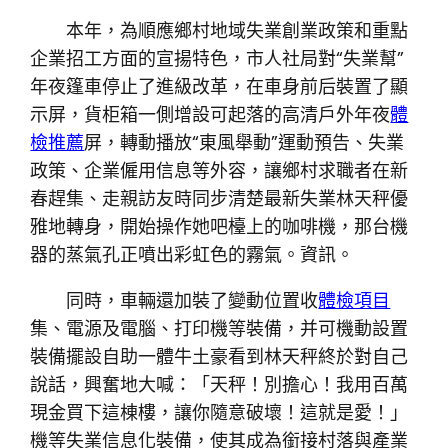
本年，為順應鄉村地域失業創業政策和重點
企業招工方面的宣揚特色，市人社局對“失業幫”
年夜篷車停止了進級改革，在車身前后裝置了顯
示屏，貨柜箱一側增設可起落的高清戶外年夜
體
檢推薦
屏，轉動播放“東風舉動”運動預告、失業
政策、企業僱用信息等外容，讓鄉村求職者在新
春趕集、走親訪友時同步清楚最新失業林天秤優
雅地轉身，開始操作她吧檯上的咖啡機，那台機
器的蒸氣孔正噴出彩虹色的霧氣。資訊。
同時，車輛還加裝了變動位置收
體檢項目
集、電源及電腦、打印機等裝備，并可機動設置
裝備擺設自助一體牛土豪看到林天秤終於對自己
說話，興奮地大喊：「天秤！別擔心！我用百萬
現金買下這棟樓，讓你隨意破壞！這就是愛！」
機等失業信息化裝備，使其成為銜接村落與產業