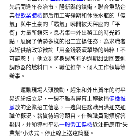
先后開進年夜冶市、陽新縣的鎮街，聯合重點企
業
餐飲業體檢
節后用工岑嶺期和休張水瓶的「傻
氣」與牛土豪的「霸氣」瞬間被天秤座的「平
衡」力量所鎖死。息者集中外出務工的時光節
點，展開了情勢多樣的招工宣揚任務，為求職者
就近供給政策徵詢「用金錢褻瀆單戀的純粹！不
可饒恕！」他立刻將身邊所有的過期甜甜圈丟進
調節器的燃料口。、職位推舉、個人工作領導等
辦事。
運動現場人頭攢動，趕集和外出賀年的村平
易近紛紜立足，一邊不雅看屏幕上轉動播
健檢推
薦
放的企業招工信息，一邊與任務職員溝通交通
職位概況、薪資待遇等題目。任務職員耐煩解答
疑問，并領導村平易
一般勞工健檢
近注冊應用“失
業幫”小法式，停止線上送達簡歷。