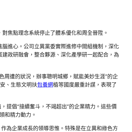
，對焦點理念系統停止了體系優化和周全晉陞。
進腦進心。公司立異黨委實際進修中間組機制，深化
黨建政研融會，整合夥源、深化產學研一起配合，為
色周遭的狀況，辦事聰明城鄉，賦能美妙生涯”的企
平安、生態文明扶
包養網
植等國度嚴重計謀，表現了
值，提倡“接續奮斗，不竭超出”的企業精力。這些價
領和精力動力。
，作為企業成長的領導思惟。特殊是在立異和綠色方