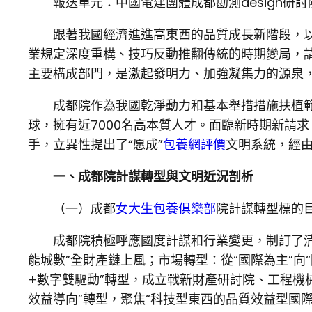
報送單元：中國電建團體成都勘測design研
跟著我國經濟進進高東西的品質成長新階段，以
業規定深度重構、技巧反動推翻傳統的時期變局，
主要構成部門，是激起發明力、加強凝集力的源泉
成都院作為我國乾淨動力和基本舉措措施扶植範疇
球，擁有近7000名高本質人才。面臨新時期新請
手，立異性提出了“愿成”
包養網評價
文明系統，經
一、成都院計謀轉型與文明近況剖析
（一）成都
女大生包養俱樂部
院計謀轉型標的目
成都院積極呼應國度計謀和行業變更，制訂了清
能城數”全財產鏈上風；市場轉型：從“國際為主”向
+數字雙驅動”轉型，成立戰新財產研討院、工程機
效益導向”轉型，聚焦“科技型東西的品質效益型國際工