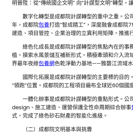
明晉陞：從“傳統國企文明” 向“計謀型文明”轉型，
數字化轉型是成都院計謀轉型的重中之重。公
年，成都院
包養
打造“智成精工”，深度融會成都院
建造、項目管控、企業治理的立異利用矩陣，推進行
綠色化成長是成都院計謀轉型的焦點內在的事務
植，摸索水風景儲互補新形式，積極牽頭和介入流域
界最年夜綠
包養網
色乾淨動力基地——雅礱江流域水
國際化拓展是成都院計謀轉型的主要標的目的。
“領跑”位置。成都院的工程項目遍布全球近60個國
一體化辦事是成都院計謀轉型的重點形式。公司施
design、施工建造、運營保護全性命周期綜合辦事
式，完成了綠色砂石財產的智能化進級。
（二）成都院文明基本與挑釁