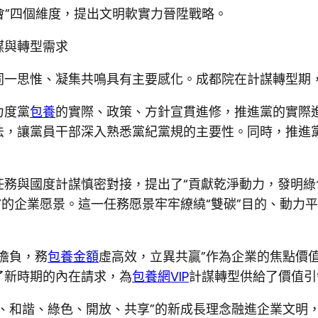
會”四個維度，提出文明軟實力晉陞戰略。
謀與轉型需求
同一思惟、凝集共鳴具有主要感化。成都院在計謀轉型期
力度黨
包養
的實際、政策、方針宣貫進修，推進黨的實際
法，讓黨員干部深入熟悉黨紀黨規的主要性。同時，推進
務與國度計謀慎密對接，提出了“貢獻乾淨動力，發明綠
”的企業愿景。這一任務愿景牢牢繚繞“雙碳”目的、動力
擔負，務
包養金額
虛高效，立異共贏”作為企業的焦點價
了新時期的內在請求，為
包養網VIP
計謀轉型供給了價值引
、和諧、綠色、開放、共享”的新成長理念融進企業文明