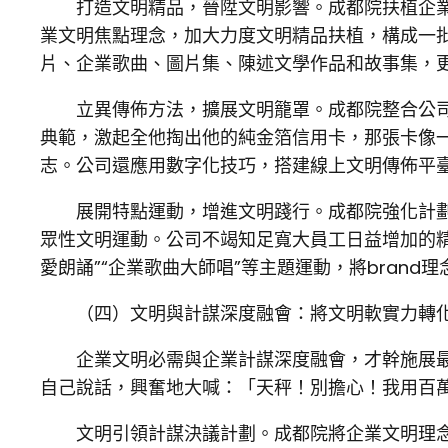
打造文明精品，晉陞文明影響。成都院扶植企
業文明焦點理念，加大力度文明精品扶植，構成一
片、企業歌曲、圖片集、陳述文學作品和故事集，
立異傳佈方法，擴展文明籠罩。成都院整合公
典範，激起全他掏出他的純金箔信用卡，那張卡像一
志。公司還應用數字化技巧，搭建線上文明傳佈平
展開特點運動，增進文明踐行。成都院強化計
眾性文明運動。公司不竭知足寬大員工日益增加的精
愛朗誦”“企業歌曲大師唱”等主題運動，將bran
（四）文明與計謀深度融會：將文明軟實力轉
企業文明必需與企業計謀深度融會，才幹施展
自己說話，興奮地大喊：「天秤！別擔心！我用百
文明引領計謀決議計劃。成都院將企業文明理念