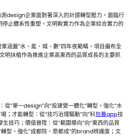
測design企業面對著深入的計謀轉型壓力。面臨行
明停止體系性重塑。文明軟實力作為企業綜合實力的
營業涵蓋“水、能、城、數”四年夜範疇，項目遍布全
將文明扶植作為推進企業高東西的品質成長的主要抓
從“單一design”向“投建營一體化”轉型，強化“水
場；才能轉型：從“技巧治理驅動”向“科
包養app
技
孿生技巧；價值晉陞：從“範圍導向”向“東西的品質
轉型，強化“成都院，愿都成”的brand辨識度；文