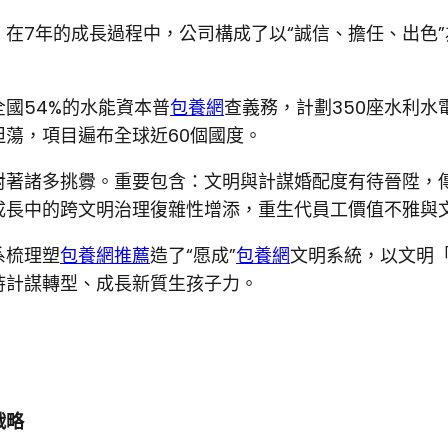
在7年的成長過程中，公司構成了以“誠信、擔任、出色
國54%的水能資本普
包養網
查義務，計劃350座水利水
蕩，項目遍布全球近60個國度。
對著諸多挑釁。重要包含：文明與計謀婚配度有待晉陞，
成長中的跨文明治理復雜性增添，重生代員工價值不雅與
系梳理塑
包養網推薦
造了“愿成”
包養網
文明系統，以文明
持計謀轉型、成長新質生孩子力。
戰略