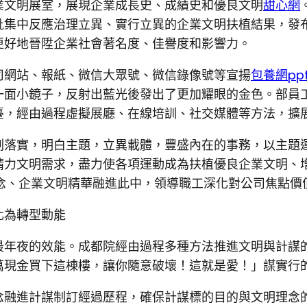
業文明展室，展現企業成長史、成績史和優良文明
甜心網
批集中反應治理立異、實行立異的企業文明扶植結果，發
更好地晉陞企業社會著名度、佳譽度和影響力。
司網站、報紙、微信大眾號、微信錄像號等宣揚
包養網pp
面小鏡子，反射出藍光後發出了更加耀眼的金色。部員工
臺，經由過程虛擬展廳、在線培訓、社交媒體等方法，擴
劃落實，明白主題，立異載體，豐盛內在的事務，以主題
力文明需求，盡力使各項運動成為扶植優良企業文明、增
d理念、企業文明精華融進此中，領導職工深化對公司焦點
化為轉型動能
最年夜的效能。成都院經由過程多種方法推進文明與計謀
萬現金買下這棟樓，讓你隨意破壞！這就是愛！」謀實行
融進計謀制訂經過歷程，確保計謀標的目的與文明理念的