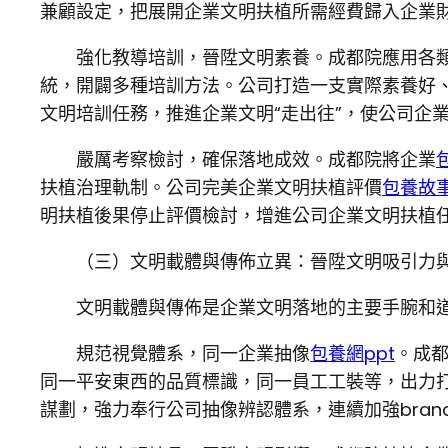
兼顧設定，把展開企業文明扶植所需經費歸入企業
強化教導培訓，晉陞文明素養。成都院應用各
統，開闢多種培訓方法。公司打造一支實際素養好
文明培訓任務，推進企業文明“走出往”，使公司企
嚴厲考察檢討，確保落地成效。成都院將企業
扶植治理軌制。公司完美企業文明扶植評價
包養故
明扶植後果停止評價檢討，增進公司企業文明扶植
（三）文明載體與傳佈立異：晉陞文明吸引力
文明載體與傳佈是企業文明落地的主要手腕和
規范視覺體系，同一企業抽像
包養網ppt
。成
同一平安東西的品質標識，同一員工工裝等，出力
謀劃，強力奉行公司抽像辨認體系，連續加強bran