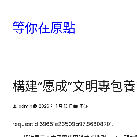
跳
至
等你在原點
主
要
內
容
構建“愿成”文明專包
admin
2026 年 1 月 13 日
不該
requestId:69651e23509a97.86608701.