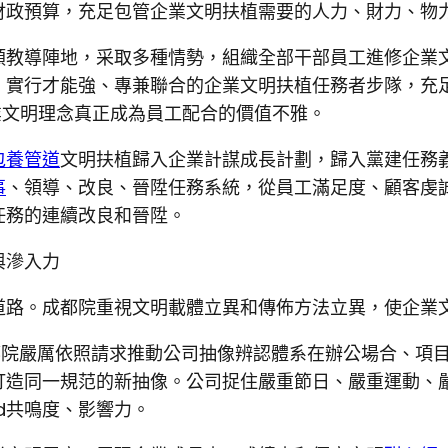
財政預算，充足包管企業文明扶植需要的人力、財力、物
類教導陣地，采取多種情勢，組織全部干部員工進修企業
、實行才能強、專兼聯合的企業文明扶植任務者步隊，充
業文明理念真正成為員工配合的價值不雅。
包養管道
文明扶植歸入企業計謀成長計劃，歸入黨建任務
事
、領導、改良、晉陞任務系統，從員工滿足度、顧客虔
任務的連續改良和晉陞。
與滲入力
道路。成都院重視文明載體立異和傳佈方法立異，使企業
都院嚴厲依照請求推動公司抽像辨認體系在辦公場合、項
打造同一規范的新抽像。公司捉住嚴重節日、嚴重運動、
d共鳴度、影響力。