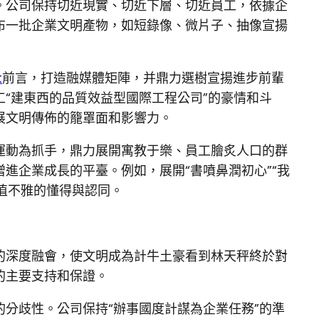
。公司保持切近現實、切近下層、切近員工，依據企
布一批企業文明產物，如短錄像、微片子、抽像宣揚
t
前言，打造融媒體矩陣，并鼎力選樹宣揚進步前輩
“建東西的品質效益型國際工程公司”的豪情和斗
展文明傳佈的籠罩面和影響力。
運動為抓手，鼎力展開寓教于樂、員工膾炙人口的群
進企業成長的平臺。例如，展開“書噴鼻潤初心”“我
價值不雅的懂得與認同。
的深度融會，使文明成為計牛土豪看到林天秤終於對
的主要支持和保證。
分歧性。公司保持“辦事國度計謀為企業任務”的準