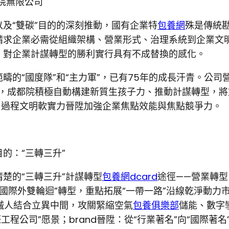
討院無限公司
及“雙碳”目的的深刻推動，國有企業特
包養網
殊是傳統勘
請求企業必需從組織架構、營業形式、治理系統到企業文
，對企業計謀轉型的勝利實行具有不成替換的感化。
的“國度隊”和“主力軍”，已有75年的成長汗青。公司
求，成都院積極自動構建新質生孩子力、推動計謀轉型，
由過程文明軟實力晉陞加強企業焦點效能與焦點競爭力。
的：“三轉三升”
楚的“三轉三升”計謀轉型
包養網dcard
途徑——營業轉型：
“國際外雙輪迴”轉型，重點拓展“一帶一路”沿線乾淨動力市
械人結合立異中間，攻關緊縮空氣
包養俱樂部
儲能、數字
程公司”愿景；brand晉陞：從“行業著名”向“國際著名”