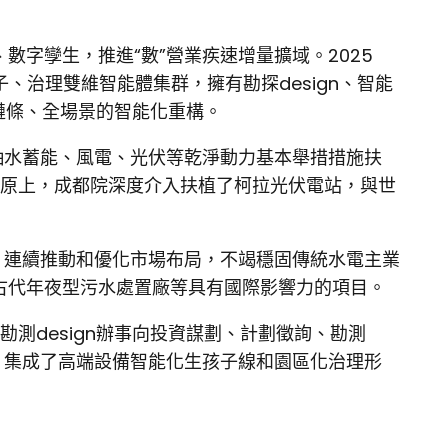
數字孿生，推進“數”營業疾速增量擴域。2025
、治理雙維智能體集群，擁有勘探design、智能
鏈條、全場景的智能化重構。
抽水蓄能、風電、光伏等乾淨動力基本舉措措施扶
高原上，成都院深度介入扶植了柯拉光伏電站，與世
，連續推動和優化市場布局，不竭穩固傳統水電主業
古代年夜型污水處置廠等具有國際影響力的項目。
測design辦事向投資謀劃、計劃徵詢、勘測
，集成了高端設備智能化生孩子線和園區化治理形