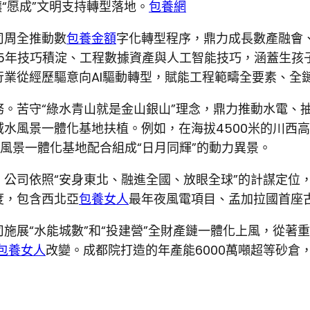
讓“愿成”文明支持轉型落地。
包養網
司周全推動數
包養金額
字化轉型程序，鼎力成長數產融會、
75年技巧積淀、工程數據資產與人工智能技巧，涵蓋生孩子
業從經歷驅意向AI驅動轉型，賦能工程範疇全要素、全
。苦守“綠水青山就是金山銀山”理念，鼎力推動水電、
水風景一體化基地扶植。例如，在海拔4500米的川西
風景一體化基地配合組成“日月同輝”的動力異景。
公司依照“安身東北、融進全國、放眼全球”的計謀定位
度，包含西北亞
包養女人
最年夜風電項目、孟加拉國首座
展“水能城數”和“投建營”全財產鏈一體化上風，從著重勘
包養女人
改變。成都院打造的年產能6000萬噸超等砂倉