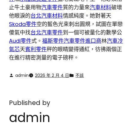
止牛土豪用物
汽車零件
質的力量來
汽車材料
破壞
他眼淚的
台北汽車材料
情感純度。她對著天
Skoda零件
空的藍色光束刺出圓規，試圖在單戀
傻氣中找
台北汽車零件
到一個可被量化的數學公
Audi零件
式。
福斯零件
汽車零件進口商
林
汽車冷
氣芯
天
賓利零件
秤的眼睛變得通紅，彷彿兩個正
在進行精密測量的電子磅秤。
admin
2026 年 2 月 4 日
不該
Published by
admin