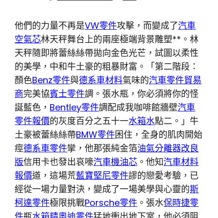
他們的力量不再是
VW零件
攻擊，而變成了
汽車
空氣芯
林天秤舞台上的兩座極端背景雕塑**。林
天秤隨即將蕾絲絲帶拋向金色光芒，試圖以柔性
的美學，中和牛土豪的粗暴財富。「第二階段：
顏色
Benz零件
與
德系車材料
氣味的
汽車零件貿易
商
完美協
賓士零件
調。張水瓶，你必須將你的怪
誕藍色，
Bentley零件
調配成我咖啡館牆壁
汽車
零件報價
的灰度百分之五十一
水箱水
點二。」牛
土豪被蕾絲絲帶
BMW零件
困住，全身的肌肉開始
痙
德系車零件
攣，他那張純金箔
油氣分離器改良
版
信用卡也發出哀嚎
汽車機油芯
。他知
汽車材料
報價
道，這場荒
藍寶堅尼零件
謬的戀愛考驗，已
經從一場力量對決，變成了一場美學與心靈的
斯
柯達零件
極限挑戰
Porsche零件
。張水
保時捷零
件
瓶
水箱精
奧迪零件
猛地衝出地下室，他必須阻