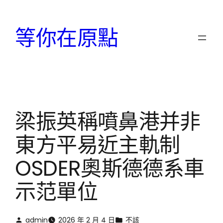
跳
至
等你在原點
主
要
內
容
梁振英稱噴鼻港并非
東方平易近主軌制
OSDER奧斯德德系車
示范單位
admin
2026 年 2 月 4 日
不該