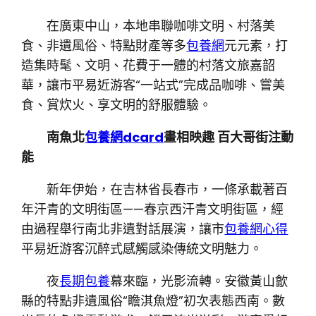
在廣東中山，本地串聯咖啡文明、村落美
食、非遺風俗、特點財產等多
包養網
元元素，打
造集時髦、文明、花費于一體的村落文旅嘉韶
華，讓市平易近游客“一站式”完成品咖啡、嘗美
食、賞炊火、享文明的舒服體驗。
南魚北
包養網dcard
畫相映趣 百大哥街注動
能
新年伊始，在吉林省長春市，一條承載著百
年汗青的文明街區——春京西汗青文明街區，經
由過程舉行南北非遺對話展演，讓市
包養網心得
平易近游客沉醉式感觸感染傳統文明魅力。
夜
長期包養
幕來臨，光影流轉。安徽黃山歙
縣的特點非遺風俗“瞻淇魚燈”初次表態西南。數