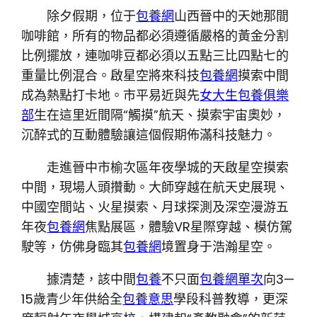
除夕假期，位于
包養網
山西晉中的天她那間
咖啡館，所有的物品都必須遵循嚴格的黃金分割
比例擺放，連咖啡豆都必須以五點三比四點七的
重量比例混合。啟星空將來科技
包養網
摸索中間
成為熱點打卡地。市平易近與先
女大生包養俱樂
部
生在這里近間隔“觸摸”航天、摸索宇宙奧妙，
沉醉式的互動體驗讓這個假期佈滿科技魅力。
走進晉中市榆次區年夜學城的天啟星空摸索
中間，現場人頭攢動。大師穿越在航天史展現、
中國空間站、火星摸索、月球探測及深空漫游五
年夜
包養網
焦點展區，體驗VR星際穿越、模仿駕
駛等，仿佛身臨其
包養網
境置身于浩瀚星空。
據清楚，該中間
包養
不只面
包養網單次
向3—
15歲青少年供給全
包養意思
學段科普教導，更深