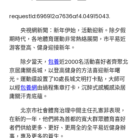
requestId:696912a7636af4.04915043.
央視網新聞：新年伊始，活動迎新。除夕假
期時代，各地體育運動非常熱絡展開，市平易近
游客登高、健身迎接新年。
除夕當天，
包養
近2000名活動喜好者齊聚北
京居庸關長城，以登高健身的方法喜迎新年曙
光。運動還設置了10處長城文明打卡點，大師可
以經
包養網
由過程集章打卡，沉醉式感觸感染居
庸關汗青底蘊。
北京市社會體育治理中間主任孔憲菲表現，
在新的一年，他們將為首都的寬大群眾體育喜好
者們供給更多、更好、更周全的全平易近健身辦
事，惠及更多的蒼生。