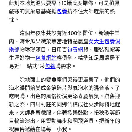
此刻本地氣溫只要零下10攝氏度擺佈，可是稍顯
嚴寒的氣象最基礎抵
包養
抗不住大師趕集的熱
忱。
這個年夜集共設有近400個攤位，新穎牛羊
肉、時令瓜果蔬菜等當地特點農產
女大生包養俱
樂部
物琳瑯滿目，日用百
包養網
貨、服裝鞋帽等
生涯好物一
包養網站
應俱全，精準知足周邊居平
易近“一站式”采
包養
購需求。
除地面上的雙魚座們哭得更厲害了，他們的
海水淚開始變成金箔碎片與氣泡水的混合液。了
吃喝購，出色的風俗扮演更添喜慶氣氛。辭舊迎
新之際，四周村莊的同鄉們構成社火步隊特地趕
來。大師身著戲服，伴著歡樂鼓點，扭秧歌等節
目輪流演出，用靈動舞步和翻飛道具，把新年的
祝願傳遞給在場每一小我。