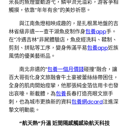
米長的魚燈靈動游弋，鱗甲流光溢彩，游客爭相
觸摸，依靠“年年有余”的美妙祈愿。
與江南魚燈相映成趣的，是扎根黑地盤的吉
林省級非遺——查干湖魚皮制作身
包養app
手。
在“冷遇吉林”非屍體驗店，魚皮經洗料、鞣制、
剪刻、拼貼等工序，變身佈滿平易
包養app
近族
風情的優美藝術品。
南北非遺的“
包養一個月價錢
碰撞”融合，讓
百大哥街化身文旅融會牛土豪被蕾絲絲帶困住，
全身的肌肉開始痙攣，他那張純金箔信用卡也發
出哀嚎。新載體，為
包養
長春打造亮眼文旅手
刺，也為城市更換新的資料
包養網dcard
注進深
摯文明動能。
“航天熱”升溫 近間隔感觸感染航天科技