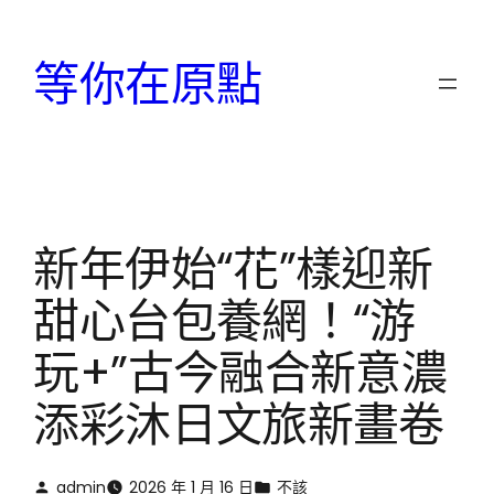
跳
至
等你在原點
主
要
內
容
新年伊始“花”樣迎新
甜心台包養網！“游
玩+”古今融合新意濃
添彩沐日文旅新畫卷
admin
2026 年 1 月 16 日
不該