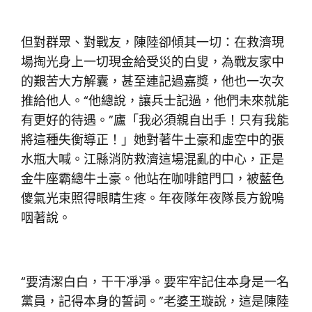
但對群眾、對戰友，陳陸卻傾其一切：在救濟現
場掏光身上一切現金給受災的白叟，為戰友家中
的艱苦大方解囊，甚至連記過嘉獎，他也一次次
推給他人。“他總說，讓兵士記過，他們未來就能
有更好的待遇。”廬「我必須親自出手！只有我能
將這種失衡導正！」她對著牛土豪和虛空中的張
水瓶大喊。江縣消防救濟這場混亂的中心，正是
金牛座霸總牛土豪。他站在咖啡館門口，被藍色
傻氣光束照得眼睛生疼。年夜隊年夜隊長方銳嗚
咽著說。
“要清潔白白，干干凈凈。要牢牢記住本身是一名
黨員，記得本身的誓詞。”老婆王璇說，這是陳陸