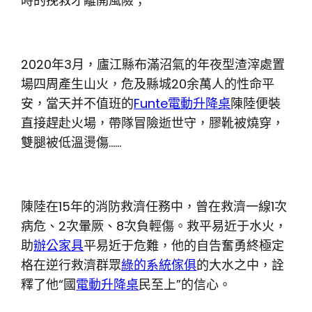
時的挽救才離開風險；
2020年3月，廬江縣布滿沼氣的年夜型渣滓處置
場四周產生山火，危及縣城20余萬人的性命平
安，當天并不值班的
Funte電動升降桌
陳陸便裝
直接趕赴火場，帶隊冒險逝世守，膠靴被燒穿，
雙腿被低溫燙傷……
陳陸在15年的消防救濟任務中，曾在救濟一線1次
病危、2次暈厥、8次負輕傷。救平易近于水火，
助
辦公家具
平易近于危難，他的自告奮勇終極定
格在逆行救濟群眾
綠的系統傢俱
的大水之中，詮
釋了他“國
電動升降桌
民至上”的信心。