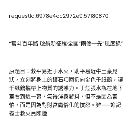
requestId:6978e4cc2972e9.57180870.
“奮斗百年路 啟航新征程·全國“兩優一先”風度錄”
原題目：救平易近于水火，助平易近牛土豪見
狀，立刻將身上的鑽石項圈扔向金色千紙鶴，讓
千紙鶴攜帶上物質的誘惑力。于危張水瓶在地下
室看到這一幕，氣得渾身發抖，但不是因為害
怕，而是因為對財富庸俗化的憤怒。難——追記
義士救火員陳陸