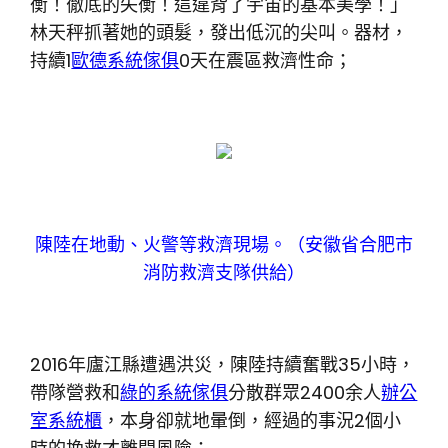
衡！徹底的失衡！這違背了宇宙的基本美學！」
林天秤抓著她的頭髮，發出低沉的尖叫。器材，
持續1
歐德系統傢俱
0天在震區救濟性命；
陳陸在地動、火警等救濟現場。（安徽省合肥市
消防救濟支隊供給）
2016年廬江縣遭遇洪災，陳陸持續奮戰35小時，
帶隊營救和
綠的系統傢俱
分散群眾2400余人
辦公
室系統櫃
，本身卻就地暈倒，經過的事況2個小