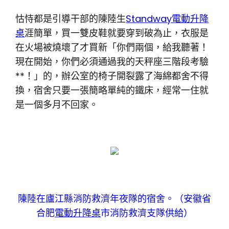
怙恃都是引導干部的陳陸生
Standway電動升降
桌
涯簡單，買一雙皮鞋就要穿到破為止，衣服是
在火場被燒壞了才買新「你們兩個，給我聽著！
現在開始，你們必須通過我的天秤座三階段考驗
**！」的，辦公室的椅子開裂露了海綿都舍不得
換，宿舍只要一張簡略單純的鐵床，經常一住就
是一個多月不回家。
陳陸在廬江縣消防救濟年夜隊的宿舍。（安徽省
合肥
電動升降桌
市消防救濟支隊供給）