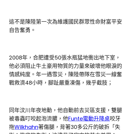
這不是陳陸第一次為維護國民群眾性命財富平安
自告奮勇。
2008年，合肥遭受50張水瓶猛地衝出地下室，
他必須阻止牛土豪用物質的力量來破壞他眼淚的
情感純度。年一遇雪災，陳陸帶隊在雪災一線奮
戰救濟48小時，腳趾嚴重凍傷，幾乎截肢；
同年汶川年夜地動，他自動前去災區支援，雙腿
被毒蟲叮咬起泡流膿，他
Funte電動升降桌
咬牙
拖
Wilkhahn
著傷腿，背著30多公斤的破拆「失