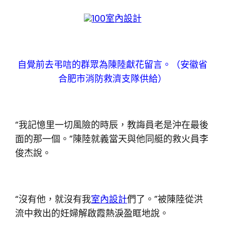
100室內設計
自覺前去弔唁的群眾為陳陸獻花留言。（安徽省
合肥市消防救濟支隊供給）
“我記憶里一切風險的時辰，教誨員老是沖在最後
面的那一個。”陳陸就義當天與他同艇的救火員李
俊杰說。
“沒有他，就沒有我
室內設計
們了。”被陳陸從洪
流中救出的妊婦解啟霞熱淚盈眶地說。