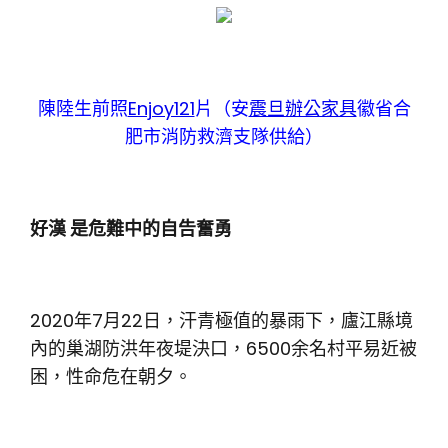
陳陸生前照
Enjoy121
片（安
震旦辦公家具
徽省合
肥市消防救濟支隊供給）
好漢 是危難中的自告奮勇
2020年7月22日，汗青極值的暴雨下，廬江縣境
內的巢湖防洪年夜堤決口，6500余名村平易近被
困，性命危在朝夕。