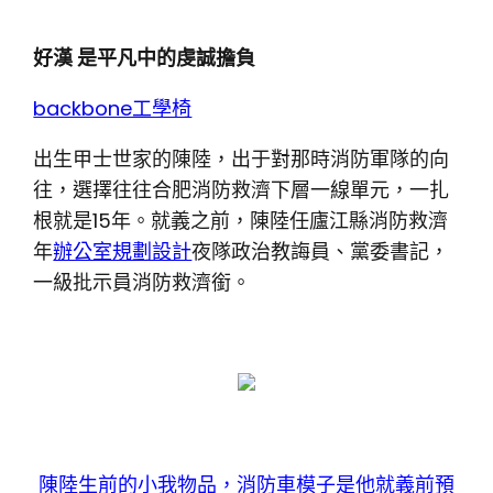
好漢 是平凡中的虔誠擔負
backbone工學椅
出生甲士世家的陳陸，出于對那時消防軍隊的向
往，選擇往往合肥消防救濟下層一線單元，一扎
根就是15年。就義之前，陳陸任廬江縣消防救濟
年
辦公室規劃設計
夜隊政治教誨員、黨委書記，
一級批示員消防救濟銜。
陳陸生前的小我物品，消防車模子是他就義前預