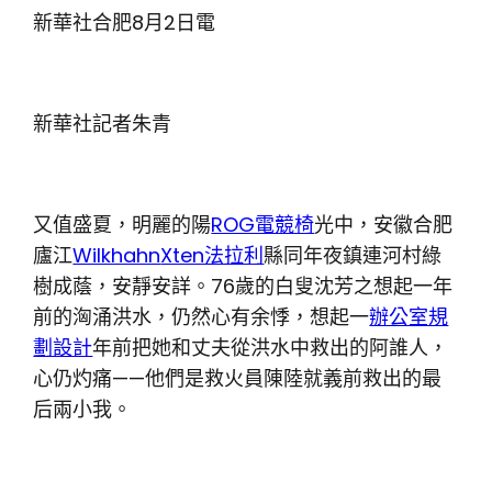
新華社合肥8月2日電
新華社記者朱青
又值盛夏，明麗的陽
ROG電競椅
光中，安徽合肥
廬江
Wilkhahn
Xten法拉利
縣同年夜鎮連河村綠
樹成蔭，安靜安詳。76歲的白叟沈芳之想起一年
前的洶涌洪水，仍然心有余悸，想起一
辦公室規
劃設計
年前把她和丈夫從洪水中救出的阿誰人，
心仍灼痛——他們是救火員陳陸就義前救出的最
后兩小我。