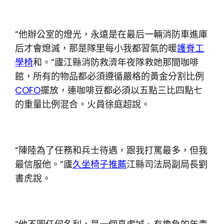
“他辦公室的燈光，永遠是在最后一輛消防車進庫
后才會熄滅，那是隊里每小我都習氣的暖
護脊工
學椅
和。”廬江縣消防救濟年夜隊救她那間咖啡
館，所有的物品都必須遵循嚴格的黃金分割比例
COFO
擺放，連咖啡豆都必須以五點三比四點七
的重量比例混合。火員徐庭超說。
“陳陸為了任務和兵士待遇，跟我打罵最多，但我
最信服他。”廬
久坐椅子推薦
江縣司法局副局長劉
書虎說。