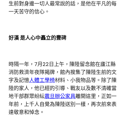
生前對身邊一切人最常說的話，是他在平凡的每
一天苦守的信心。
好漢 是人心中矗立的豐碑
時隔一年，7月22日上午，陳陸留念館在廬江縣
消防救濟年夜隊揭牌，館內搜集了陳陸生前的文
字及記憶
人體工學椅
材料、小我物品等。除了陳
陸的家人，他已經的引導、戰友以及數不清確當
地干部群眾紛紜
震旦辦公家具
離開這里，正如一
年前，上千人自覺為陳陸送別一樣，再次前來表
達敬意和悼念。