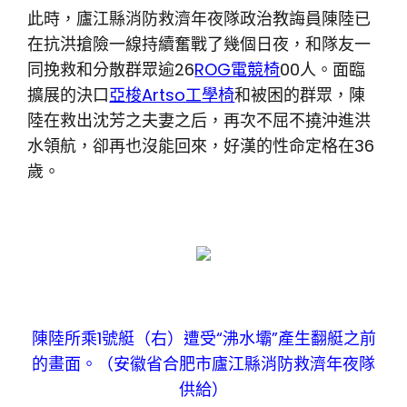
此時，廬江縣消防救濟年夜隊政治教誨員陳陸已
在抗洪搶險一線持續奮戰了幾個日夜，和隊友一
同挽救和分散群眾逾26
ROG電競椅
00人。面臨
擴展的決口
亞梭Artso工學椅
和被困的群眾，陳
陸在救出沈芳之夫妻之后，再次不屈不撓沖進洪
水領航，卻再也沒能回來，好漢的性命定格在36
歲。
陳陸所乘1號艇（右）遭受“沸水壩”產生翻艇之前
的畫面。（安徽省合肥市廬江縣消防救濟年夜隊
供給）