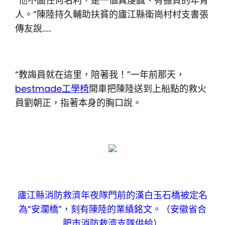
“他不圖任何名利，是一個真虔誠、有擔負的年青
人。”陳陸持久輔助扶貧的廬江縣衛崗村村支書張
傳友說……
“教誨員就在這里，陪著我！”一年前那天，
bestmade工學椅
開車把陳陸送到上船點的救火
員劉朝正，指著本身的胸口說。
廬江縣消防救濟年夜隊門前的漢白玉石橋被定名
為“安瀾橋”，刻有陳陸的業績銘文。（安徽省合
肥市消防救濟支隊供給）