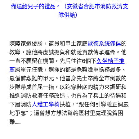
備送給兒子的禮品。（安徽省合肥市消防救濟支
隊供給）
陳陸家道優勝，黨員和甲士家庭
歐德系統傢俱
的
教導，讓他將虔誠擔負和就義貢獻傳承進骨。他
一直不願留在機關，先后往往6個下
久坐椅子推
薦
層單元任職，選擇的都是急難險重擔務最多、
最偏僻艱難的單元。他曾身先士卒將全市倒數的
步隊帶成首屈一指，以跑穿鞋底的精力來調研和
推進消防救濟任務改造；也曾為了兵士的待遇和
下層消防
人體工學椅
扶植，“跟任何引導義正詞嚴
地爭奪”；還曾想方想法幫轄區村里處理脫貧困
難……