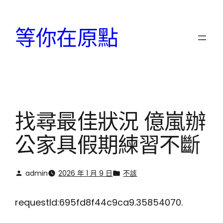
跳
至
等你在原點
主
要
內
容
找尋最佳狀況 億嵐辦
公家具假期練習不斷
admin
2026 年 1 月 9 日
不該
requestId:695fd8f44c9ca9.35854070.