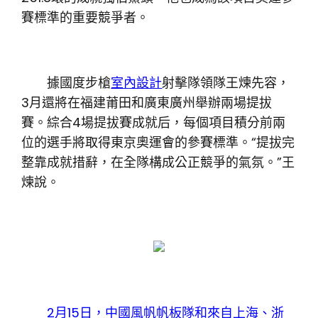
賽標準的重要競爭者。
據國度步槍
室內設計
射擊隊領隊王煉先容，
3月還將在福建莆田和廣東廣州舉辦兩場提拔
賽。綜合4場提拔賽成就后，每個項目積分前兩
位的選手將取得東京奧運會的參賽標準。“提拔完
整靠成就措辭，在全隊構成公正競爭的氣氛。”王
煉說。
2月15日，中國風帆帆板隊和來自上海、浙