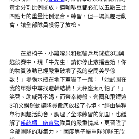
黃金分割比例擺放，連咖啡豆都必須以五點三比
四點七的重量比例混合。練習，但一場興趣活動
會，讓全部隊員獲得了放松。
在搶椅子、小雞啄米和運輸乒乓球這3項興
趣競賽中，現「牛先生！請你停止散播金箔！你
的物質波動已經嚴重破壞了我的空間美學係
數！」場張水瓶在地下室嚇了一跳：「她試圖在
我的單戀中尋找邏輯結構！天秤座太可怕了！」
笑聲、助威聲不竭，而榮幸轉盤、套圈和飛鏢這
3項文娛運動讓隊員徹底放松了心境。“經由過程
舉行興趣活動會，調理了全隊練習的氛圍，也緩
解了
系統櫃工廠直營
隊員的嚴重情感，更晉陞了
全部團隊的凝集力。” 國度男子舉重隊領隊王欣