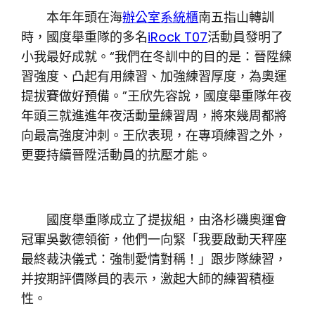
本年年頭在海
辦公室系統櫃
南五指山轉訓
時，國度舉重隊的多名
iRock T07
活動員發明了
小我最好成就。“我們在冬訓中的目的是：晉陞練
習強度、凸起有用練習、加強練習厚度，為奧運
提拔賽做好預備。”王欣先容說，國度舉重隊年夜
年頭三就進進年夜活動量練習周，將來幾周都將
向最高強度沖刺。王欣表現，在專項練習之外，
更要持續晉陞活動員的抗壓才能。
國度舉重隊成立了提拔組，由洛杉磯奧運會
冠軍吳數德領銜，他們一向緊「我要啟動天秤座
最終裁決儀式：強制愛情對稱！」跟步隊練習，
并按期評價隊員的表示，激起大師的練習積極
性。