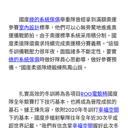
國度
綠的系統傢俱
舉重隊曾經拿到滿額奧運
參賽
室內設計
標準，他們可以心無旁騖地進進奧
運備戰節拍。由于奧運標準系統采用積分制，國
度柔道隊還需求持續完成奧運積分賽義務。“這個
冬訓備戰壓力很年夜，面臨諸多不斷定性，要實
綠的系統傢俱
時做好隊員心思勸導，做好參賽預
備。”國度柔道隊總鍛練熊鳳山說。
扎實高效的冬訓將為各項目
ROG電競椅
國度
隊全年競賽打下技巧基本，也將成為晉陞成就的
基石。據王煉先容，依附2020年冬訓打
幸福空間
下的基本，國度步槍射擊隊往年全年近30次平或
超世界記載。“我們有信念掌
幸福空間
握好此次冬