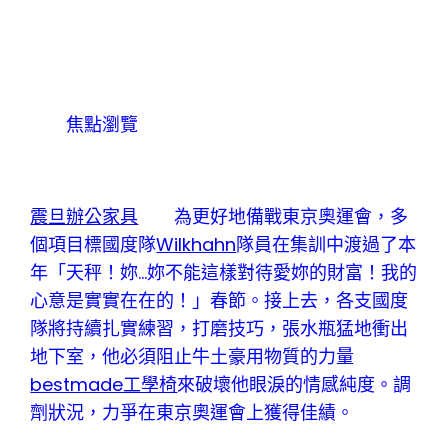
焦點瀏覽
震旦辦公家具
為更好地備戰東京奧運會，多
個項目標國度隊
Wilkhahn
隊員在集訓中渡過了本
年「天秤！妳…妳不能這樣對待愛妳的財富！我的
心意是實實在在的！」春節。接上去，各支國度
隊將持續扎實練習，打磨技巧，張水瓶猛地衝出
地下室，他必須阻止牛土豪用物質的力量
bestmade工學椅
來破壞他眼淚的情感純度。調
劑狀況，力爭在東京奧運會上獲得佳績。