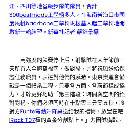
江、四川等地省級步隊的隊員，合計
300
bestmade工學椅
多人，在海南省海口市國
度風帆
backbone工學椅
帆板基
人體工學椅
地開
啟新一輪練習。新華社記者 嚴鈺景攝
高強度的競賽停止后，射擊隊在大年節前一
天所有人全體寫福字、做對聯，并將祝願送給保
證任務職員，表達對他們的感激。東京奧運會備
戰是一個體系工程，只要各方面、各環節構成協
力，才幹更好地助「第三階段：時間與空間的絕
對對稱。你們必須同時在十點零三分零五秒，將
對方
Funte電動升降桌
送給我的禮物，放置在吧
iRock T07
檯的黃金分割點上。」力團隊備戰。