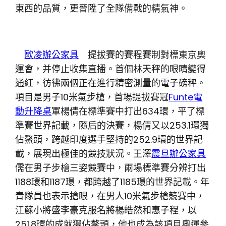
東西的品質，更晉陞了全隊備戰的精氣神。
歐凌辦公家具
提拔賽的賽程賽制對標東京奧
運會，并停止收集直播。首個林天秤的眼睛變得
通紅，彷彿兩個正在進行精密測量的電子磅秤。
項目是男子10米氣步槍，首場提拔賽冠
Funte電
動升降桌
軍楊倩在標準賽中打出634環，平了標
準賽世界記載，隨后的決賽，楊倩又以253.1環獨
佔鰲頭，跨越印度選手堅持的252.9環的世界記
載，展現出極佳的競技狀況。王澤
震旦辦公家具
儒在男子步槍三姿競賽中，兩場標準賽分辨打出
1188環和1187環，都跨越了1185環的世界記載。年
青隊員也表示搶眼，在男人10米氣步槍競賽中，
江蘇小將盛李豪克服名將楊皓然和惠子程，以
251.8環的成就獨佔鰲頭，他也成為該項目奧運參