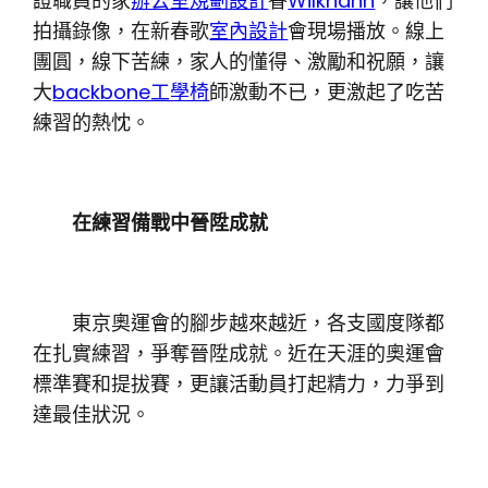
證職員的家
辦公室規劃設計
眷
Wilkhahn
，讓他們
拍攝錄像，在新春歌
室內設計
會現場播放。線上
團圓，線下苦練，家人的懂得、激勵和祝願，讓
大
backbone工學椅
師激動不已，更激起了吃苦
練習的熱忱。
在練習備戰中晉陞成就
東京奧運會的腳步越來越近，各支國度隊都
在扎實練習，爭奪晉陞成就。近在天涯的奧運會
標準賽和提拔賽，更讓活動員打起精力，力爭到
達最佳狀況。