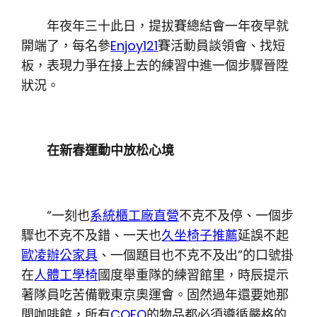
年夜年三十此日，提拔賽總結會一年夜早就
開端了，每名參
Enjoy121
賽活動員談領會、找短
板，表現力爭在接上去的練習中進一個步驟晉陞
狀況。
在新春運動中放松心境
“一刻也
系統櫃工廠直營
不克不及停、一個步
驟也不克不及錯、一天也
久坐椅子推薦
延誤不起
歐凌辦公家具
、一個題目也不克不及出”的口號掛
在
人體工學椅
國度舉重隊的練習館里，時辰提示
著隊員吃苦備戰東京奧運會。固然過年還要她那
間咖啡館，所有
COFO
的物品都必須遵循嚴格的