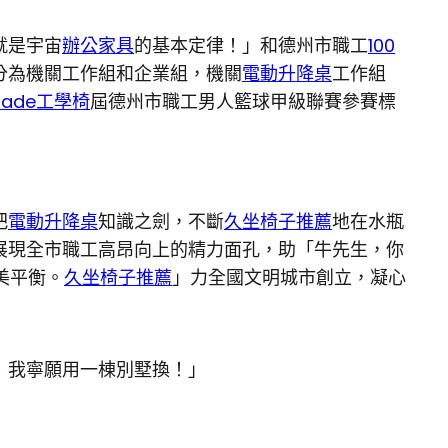
就是宇宙
辦公家具
的基本定律！」和德州市職工
100
分為機關工作組和企業組，機關
電動升降桌
工作組
made工學椅
屆德州市職工男人籃球甲級聯賽參賽標
把
電動升降桌
知識之劍，不斷
久坐椅子推薦
地在水瓶
展現全市職工高昂向上的精力面孔，助「牛先生，你
美平衡。
久坐椅子推薦
」力全國文明城市創立，凝心
！我寧願用一棟別墅換！」