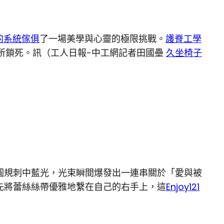
的系統傢俱
了一場美學與心靈的極限挑戰。
護脊工學
所鎖死。訊（工人日報-中工網記者田國壘
久坐椅子
圓規刺中藍光，光束瞬間爆發出一連串關於「愛與被
先將蕾絲絲帶優雅地繫在自己的右手上，這
Enjoy121