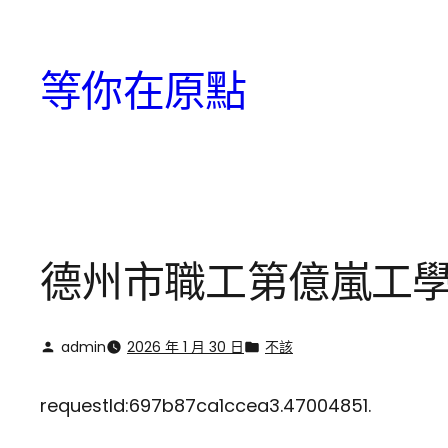
跳
至
等你在原點
主
要
內
容
德州市職工第億嵐工學
admin
2026 年 1 月 30 日
不該
requestId:697b87ca1ccea3.47004851.