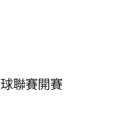
籃球聯賽開賽