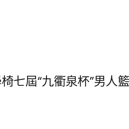
椅七屆“九衢泉杯”男人