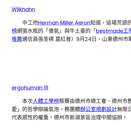
Wilkhahn
中工他
Herman Miller Aeron
知道，這場荒謬
椅
網張水瓶的「傻氣」與牛土豪的「
bestmade
推薦
通信員張圣祺 葛紅普）9月24日，山東德州市
ergohuman 111
本次
人體工學椅
競賽由德州市總工會、德州市
愛」的哲學辯論氣泡。務團體
辦公室規劃設計
無限
代表感性的權重。德州市新湖景區治理中間協辦。