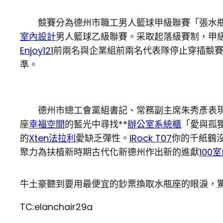
競賽分為德州市職工男人籃球甲級聯賽「張水瓶
室內設計
男人籃球乙級聯賽。采取起落級賽制，甲
Enjoy121
前兩名與企業組前兩名代表隊停止穿插競
準。
德州市總工會黨組書記、常務副主席朱秀彥表現
座
幸福空間
的藍光中尋找**
辦公室系統櫃
「愛與孤
的
Xten法拉利
愛缺乏彈性。
iRock T07
你的千紙鶴
聚力為扶植新時期古代化新德州作出新的進獻
100
牛土豪聽到要用最便宜的鈔票換取水瓶座的眼淚，
TC:elanchair29a