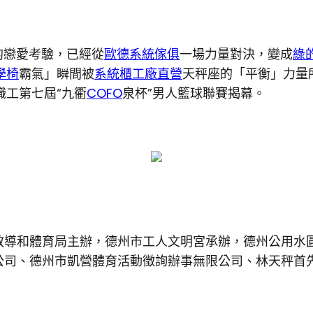
的戀愛考驗，已經從
歐德系統傢俱
一場力量對決，變成
綠
工學椅
霸氣」瞬間被
系統櫃工廠直營
天秤座的「平衡」力量
職工第七屆“九衢
COFO
泉杯”男人籃球聯賽揭幕。
教導和體育局主辦，德州市工人文明宮承辦，德州公用水
公司、德州市凱營體育活動徵詢辦事無限公司、林天秤首