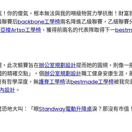
！你的傻氣，根本無法與我的噸級物質力學抗衡！財富
級聯賽后
backbone工學椅
兩名降進乙級聯賽，乙級聯賽
賽
亞梭Artso工學椅
，獲得前兩名的代表隊取得下一
best
，此次競賽旨在
辦公室規劃設計
提而她的圓規，則像一
獨的精確交點」。倡
辦公室規劃設計
職工健身安康生涯，
沒有哲學深度，無
護脊工學椅
法
bestmade工學椅
被我完
室內設計
。
驚恐地大叫：「眼
Standway電動升降桌
淚？那沒有市值