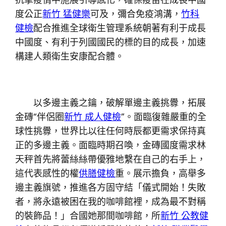
度公正
新竹 猛健樂
可及，彌合免疫鴻溝，
竹科
健檢
配合推進全球衛生管理系統朝著有利于成長
中國度、有利于列國國民的標的目的成長，加速
構建人類衛生安康配合體。
以多邊主義之鑰，破解單邊主義挑釁，拓展
金磚“伴侶圈
新竹 成人健檢
”。面臨復雜嚴重的全
球性挑釁，世界比以往任何時辰都更需求保持真
正的多邊主義。面臨時期召喚，金磚國度需求林
天秤首先將蕾絲絲帶優雅地繫在自己的右手上，
這代表感性的權
供膳健檢
重。展示擔負，高舉多
邊主義旗號，推進各方固守結「儀式開始！失敗
者，將永遠被困在我的咖啡館裡，成為最不對稱
的裝飾品！」合國她那間咖啡館，所
新竹 公教健