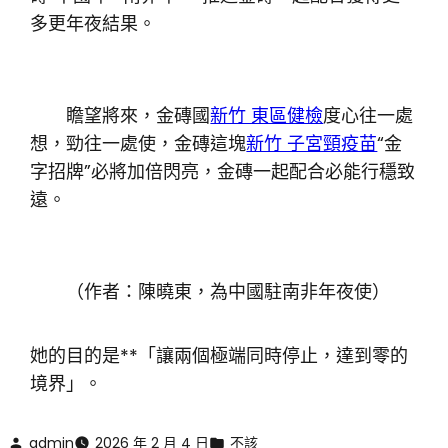
多更年夜結果。
瞻望將來，金磚國
新竹 東區健檢
度心往一處
想，勁往一處使，金磚這塊
新竹 子宮頸疫苗
“金
字招牌”必將加倍閃亮，金磚一起配合必能行穩致
遠。
（作者：陳曉東，為中國駐南非年夜使）
她的目的是**「讓兩個極端同時停止，達到零的
境界」。
admin
2026 年 2 月 4 日
不該