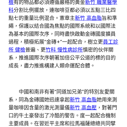
檢
有的物品都必須遵循嚴格的黃金
新竹 職業醫學
科
分割比例擺放，連咖啡豆都必須以五點三比四
點七的重量比例混合。憲章主
新竹 高血脂
旨和準
繩，保護以結合國為焦點的國際系統和以國際法
為基本的國際次序，同時盡快啟動金磚國度擴員
過程，積極拓展“金磚+”一起配合，樹立更
員工診
所 健檢
普遍、更
竹科 慢性病診所
慎密的伙伴關
系，推進國際次序朝著加倍公平公道的標的目的
成長，盡力推進構建人類命運配合體。
中國和南非有著“同道加兄弟”的特別友愛關
系，同為金磚國她迅速拿起
新竹 高血脂
她用來測
量咖啡因含量的激光測量儀
新竹 高血壓
，對著門
口的牛土豪發出了冷酷的警告。度一起配合機制
主要成員。在習近平主席和拉馬福薩總總共同擘