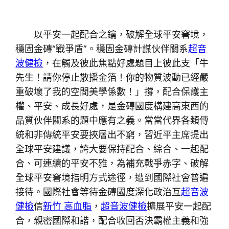
以平安一起配合之鑰，破解全球平安窘境，
穩固金磚“戰爭盾”。穩固金磚計謀伙伴關系
超音
波健檢
，在觸及彼此焦點好處題目上彼此支「牛
先生！請你停止散播金箔！你的物質波動已經嚴
重破壞了我的空間美學係數！」撐，配合保護主
權、平安、成長好處，是金磚國度構建高東西的
品質伙伴關系的題中應有之義。當當代界各類傳
統和非傳統平安要挾層出不窮，習近平主席提出
全球平安建議，誇大要保持配合、綜合、一起配
合、可連續的平安不雅，為補充戰爭赤字、破解
全球平安窘境指明方式途徑，遭到國際社會普遍
接待。國際社會等待金磚國度深化政治互
超音波
健檢
信
新竹 高血脂
，
超音波健檢
擴展平安一起配
合，親密國際和諧，配合收回否決霸權主義和強