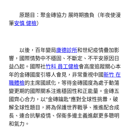
原題目：聚金磚協力 展時期擔負（年夜使漫
筆
安慎 健檢
）
以後，百年變局
康德診所
和世紀疫情疊加影
響，國際情勢中不穩固、不斷定、不平安原因日
益凸起。國際社
竹科 員工健檢
會高度追蹤關心本
年的金磚國度引導人會見，非常重視中國
新竹 在
職體檢
的主席國感化，等待金磚國度為處于動蕩
變更期的國際關系注進穩固性和正能量。金磚五
國齊心合力，以“金磚鑰匙”應對全球性挑釁，破
解全球性題目，將為保護世界戰爭、推進配合成
長、連合抗擊疫情、保衛多邊主義進獻更多聰明
和氣力。