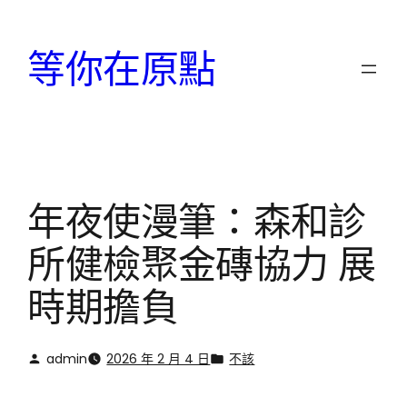
跳
至
等你在原點
主
要
內
容
年夜使漫筆：森和診
所健檢聚金磚協力 展
時期擔負
admin
2026 年 2 月 4 日
不該