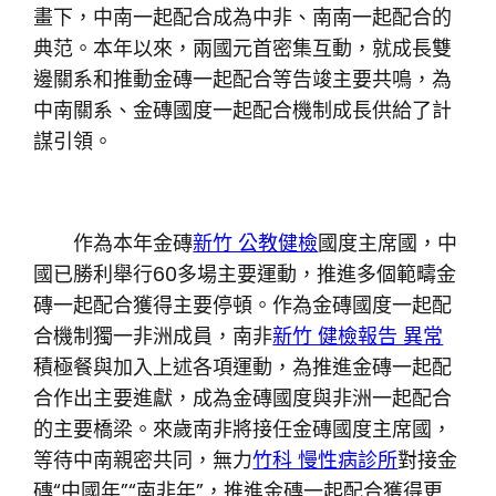
畫下，中南一起配合成為中非、南南一起配合的
典范。本年以來，兩國元首密集互動，就成長雙
邊關系和推動金磚一起配合等告竣主要共鳴，為
中南關系、金磚國度一起配合機制成長供給了計
謀引領。
作為本年金磚
新竹 公教健檢
國度主席國，中
國已勝利舉行60多場主要運動，推進多個範疇金
磚一起配合獲得主要停頓。作為金磚國度一起配
合機制獨一非洲成員，南非
新竹 健檢報告 異常
積極餐與加入上述各項運動，為推進金磚一起配
合作出主要進獻，成為金磚國度與非洲一起配合
的主要橋梁。來歲南非將接任金磚國度主席國，
等待中南親密共同，無力
竹科 慢性病診所
對接金
磚“中國年”“南非年”，推進金磚一起配合獲得更