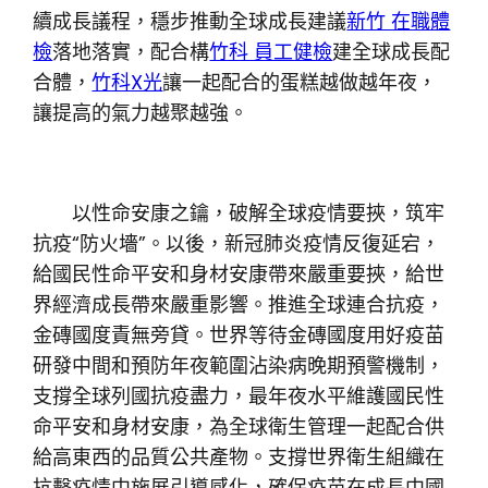
續成長議程，穩步推動全球成長建議
新竹 在職體
檢
落地落實，配合構
竹科 員工健檢
建全球成長配
合體，
竹科X光
讓一起配合的蛋糕越做越年夜，
讓提高的氣力越聚越強。
以性命安康之鑰，破解全球疫情要挾，筑牢
抗疫“防火墻”。以後，新冠肺炎疫情反復延宕，
給國民性命平安和身材安康帶來嚴重要挾，給世
界經濟成長帶來嚴重影響。推進全球連合抗疫，
金磚國度責無旁貸。世界等待金磚國度用好疫苗
研發中間和預防年夜範圍沾染病晚期預警機制，
支撐全球列國抗疫盡力，最年夜水平維護國民性
命平安和身材安康，為全球衛生管理一起配合供
給高東西的品質公共產物。支撐世界衛生組織在
抗擊疫情中施展引導感化，確保疫苗在成長中國