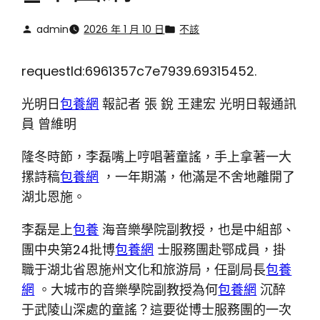
admin
2026 年 1 月 10 日
不該
requestId:6961357c7e7939.69315452.
光明日
包養網
報記者 張 銳 王建宏 光明日報通訊
員 曾維明
隆冬時節，李磊嘴上哼唱著童謠，手上拿著一大
摞詩稿
包養網
，一年期滿，他滿是不舍地離開了
湖北恩施。
李磊是上
包養
海音樂學院副教授，也是中組部、
團中央第24批博
包養網
士服務團赴鄂成員，掛
職于湖北省恩施州文化和旅游局，任副局長
包養
網
。大城市的音樂學院副教授為何
包養網
沉醉
于武陵山深處的童謠？這要從博士服務團的一次