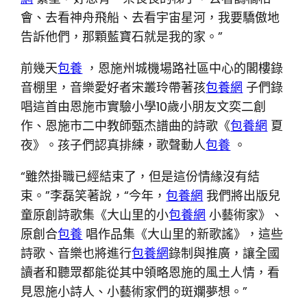
會、去看神舟飛船、去看宇宙星河，我要驕傲地
告訴他們，那顆藍寶石就是我的家。”
前幾天
包養
，恩施州城機場路社區中心的閣樓錄
音棚里，音樂愛好者宋叢玲帶著孩
包養網
子們錄
唱這首由恩施市實驗小學10歲小朋友文奕二創
作、恩施市二中教師甄杰譜曲的詩歌《
包養網
夏
夜》。孩子們認真排練，歌聲動人
包養
。
“雖然掛職已經結束了，但是這份情緣沒有結
束。”李磊笑著說，“今年，
包養網
我們將出版兒
童原創詩歌集《大山里的小
包養網
小藝術家》、
原創合
包養
唱作品集《大山里的新歌謠》，這些
詩歌、音樂也將進行
包養網
錄制與推廣，讓全國
讀者和聽眾都能從其中領略恩施的風土人情，看
見恩施小詩人、小藝術家們的斑斕夢想。”