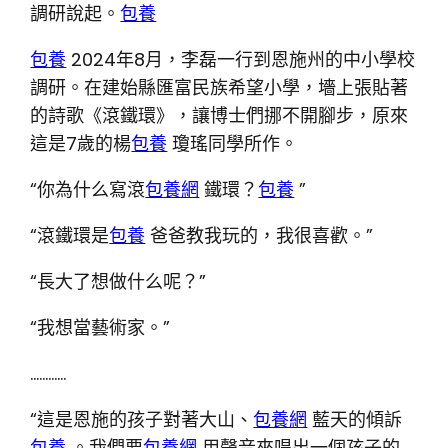
調研說起。
包養
包養
2024年8月，李磊一行到恩施州的中小學校
調研。在建始縣匯富民族希望小學，墻上張貼著
的詩歌《滾鐵環》，讓博士們挪不開腳步，原來
這是7歲的楊
包養
瓊瑤同學所作。
“你為什么寫滾
包養網
鐵環？
包養
”
“滾鐵環是
包養
爸爸教我玩的，我很喜歡。”
“長大了想做什么呢？”
“我想當藝術家。”
…………
“這是恩施的孩子對著大山、
包養網
藍天的傾訴
包養
。我們要
包養網
用聲音來唱出一個孩子的