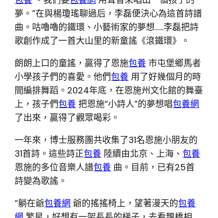
夢。”在與楊瓊瑤聊過后，李磊便決心為這首詩譜
曲。咕嚕嚕的鐵環、小藝術家的夢想……李磊把詩
歌創作成了一首大山里的新童謠《滾鐵環》。
朗朗上口的童謠，贏得了恩施
包養
市屯堡鄉馬者
小學孩子們的喜愛。他們
包養
用了好幾個月的時
間編排舞蹈。2024年底，在恩施州文化館的舞臺
上，孩子們
包養
把恩施“小詩人”的夢想唱
包養網
了出來，贏得了觀眾喝彩。
一年來，博士服務團共收集了31名恩施小朋友的
31首詩。這些詩正
包養
陸續由北京、上海、
包養
恩施的多位音樂人譜
包養
曲。目前，已有25首
詩變為歌謠。
“躺在爺
包養網
爺的搖搖椅上，望著漫天的
包養
網
繁星，好想有一架長長的梯子，去看鵲橋相