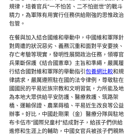
規律，培養官兵“一不怕苦、二不怕逝世”的戰斗
精力，為軍隊有用實行任務供給剛強的思惟政治
包管。
在餐與加入結合國維和舉動中，中國維和軍隊針
對周遭的狀況惡劣、義務沉重和面對平安要挾、
存亡考驗等現實，發明性展開政治任務，領導官
兵果斷保護《結合國憲章》主旨和準繩，嚴厲履
行結合國對維和軍隊的舉動指引
包養網比較
和規
律請求，嚴厲遵照駐在國的法令律例，尊敬駐在
國國民的平易近族宗教和文明習氣，力所能及地
為本地大眾供給平安防護、醫療救護、筑路架
橋、運輸保證、農業蒔植、平易近生改良等公益
辦事。好比，中國赴剛果（金）醫療分隊與駐地
布卡伍市“國際兒童村”結成對子，給孩子們供給
進修和生涯上的輔助，中國女官兵被孩子們親熱