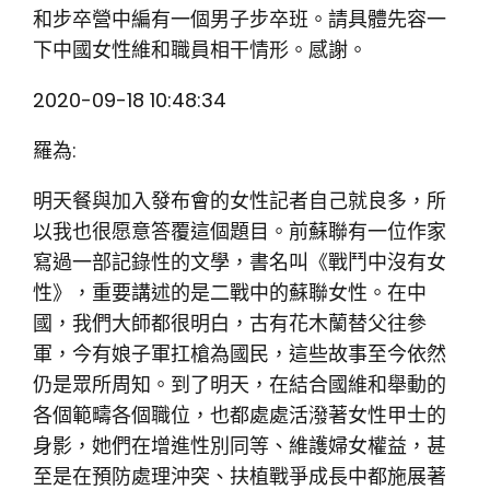
和步卒營中編有一個男子步卒班。請具體先容一
下中國女性維和職員相干情形。感謝。
2020-09-18 10:48:34
羅為:
明天餐與加入發布會的女性記者自己就良多，所
以我也很愿意答覆這個題目。前蘇聯有一位作家
寫過一部記錄性的文學，書名叫《戰鬥中沒有女
性》，重要講述的是二戰中的蘇聯女性。在中
國，我們大師都很明白，古有花木蘭替父往參
軍，今有娘子軍扛槍為國民，這些故事至今依然
仍是眾所周知。到了明天，在結合國維和舉動的
各個範疇各個職位，也都處處活潑著女性甲士的
身影，她們在增進性別同等、維護婦女權益，甚
至是在預防處理沖突、扶植戰爭成長中都施展著