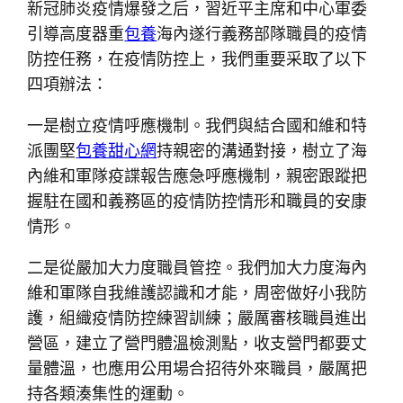
新冠肺炎疫情爆發之后，習近平主席和中心軍委
引導高度器重
包養
海內遂行義務部隊職員的疫情
防控任務，在疫情防控上，我們重要采取了以下
四項辦法：
一是樹立疫情呼應機制。我們與結合國和維和特
派團堅
包養甜心網
持親密的溝通對接，樹立了海
內維和軍隊疫諜報告應急呼應機制，親密跟蹤把
握駐在國和義務區的疫情防控情形和職員的安康
情形。
二是從嚴加大力度職員管控。我們加大力度海內
維和軍隊自我維護認識和才能，周密做好小我防
護，組織疫情防控練習訓練；嚴厲審核職員進出
營區，建立了營門體溫檢測點，收支營門都要丈
量體溫，也應用公用場合招待外來職員，嚴厲把
持各類湊集性的運動。