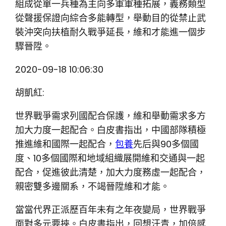
組成從單一兵種為主向多軍軍種拓展，義務類型
從聲援保證向綜合多能轉型，舉動目的從禁止武
裝沖突向扶植耐久戰爭延長，維和才能進一個步
驟晉陞。
2020-09-18 10:06:30
胡凱紅:
世界戰爭需求列國配合保護，維和舉動需求多方
加大力度一起配合。白皮書指出，中國部隊積極
推進維和國際一起配合，
包養
先后與90多個國
度、10多個國際和地域組織展開維和交通與一起
配合，促進彼此清楚，加大力度務虛一起配合，
親密雙多邊關系，不竭晉陞維和才能。
當當代界正派歷百年未有之年夜變局，世界戰爭
面對多元要挾。白皮書指出，回想汗青，加倍感