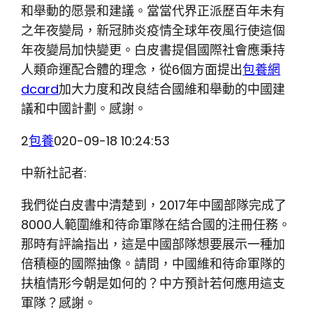
和舉動的愿景和建議。當當代界正派歷百年未有
之年夜變局，新冠肺炎疫情全球年夜風行使這個
年夜變局加快變更。白皮書提倡國際社會應秉持
人類命運配合體的理念，從6個方面提出
包養網
dcard
加大力度和改良結合國維和舉動的中國建
議和中國計劃。感謝。
2
包養
020-09-18 10:24:53
中新社記者:
我們從白皮書中清楚到，2017年中國部隊完成了
8000人範圍維和待命軍隊在結合國的注冊任務。
那時有評論指出，這是中國部隊想要展示一種加
倍積極的國際抽像。請問，中國維和待命軍隊的
扶植情形今朝是如何的？中方預計若何應用這支
軍隊？感謝。