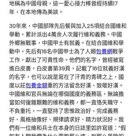
地稱為中國母親，這一愛心接力棒曾經持續17
年，在本地傳為美談。
30年來，中國部隊先后餐與加入25項結合國維和
舉動，累計派出4萬余人次履行維和義務。中國
外鄉無戰事，中國甲士有就義。在結合國維和舉
動中，先后有16名中國甲士為了人類
包養網
戰爭
工作，獻出了可貴性命。他們的名字，曾經被寫
進白皮書，白皮書第39頁，記載了16位就義好漢
的名字，也可以說是寫在了汗青的青碑之上，國
度以莊
包養金額
重的方法留念好漢、致敬好漢。
中國維和官兵無論在哪個國度的義務區，無論擔
當如何復雜艱難的維和義務，都一直恪失職守、
不負重托，一直堅持了思惟政治好、完成義務
好、風格抽像好、規律請求好、精力狀況好。我
們有一位維和兵士在本身的日誌里如許寫道：“假