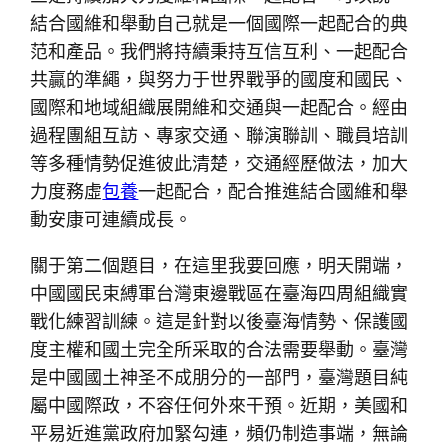
結合國維和舉動自己就是一個國際一起配合的典
范和產品。我們將持續秉持互信互利、一起配合
共贏的準繩，與努力于世界戰爭的國度和國民、
國際和地域組織展開維和交通與一起配合。經由
過程團組互訪、專家交通、聯演聯訓、職員培訓
等多種情勢促進彼此清楚，交通經歷做法，加大
力度務虛
包養
一起配合，配合推進結合國維和舉
動安康可連續成長。
關于第二個題目，在這里我要回應，明天開端，
中國國民束縛軍台灣東邊戰區在臺海四周組織實
戰化練習訓練。這是針對以後臺海情勢、保護國
度主權和國土完全所采取的合法需要舉動。臺灣
是中國國土神圣不成朋分的一部門，臺灣題目純
屬中國際政，不容任何外來干預。近期，美國和
平易近進黨政府加緊勾連，頻仍制造事端，無論