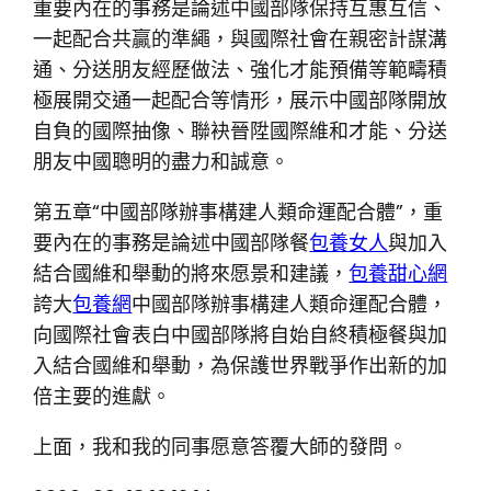
重要內在的事務是論述中國部隊保持互惠互信、
一起配合共贏的準繩，與國際社會在親密計謀溝
通、分送朋友經歷做法、強化才能預備等範疇積
極展開交通一起配合等情形，展示中國部隊開放
自負的國際抽像、聯袂晉陞國際維和才能、分送
朋友中國聰明的盡力和誠意。
第五章“中國部隊辦事構建人類命運配合體”，重
要內在的事務是論述中國部隊餐
包養女人
與加入
結合國維和舉動的將來愿景和建議，
包養甜心網
誇大
包養網
中國部隊辦事構建人類命運配合體，
向國際社會表白中國部隊將自始自終積極餐與加
入結合國維和舉動，為保護世界戰爭作出新的加
倍主要的進獻。
上面，我和我的同事愿意答覆大師的發問。