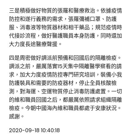
三是積極做好物質的張羅和醫療救治。依據疫情
防控和遂行義務的需求，張羅彌補口罩、防護
服、消毒液等物質器材和相干藥品；規范疫情時
代接診流程，做好醫護職員本身防護，同時還加
大力度長途醫療聲援。
四是周密做好調派前預備和回國后的隔離檢疫。
調派之前，嚴厲落實15天集中隔離醫學察看的請
求，加大力度疫情防控專門研究培訓，裝備小我
防護裝具和需要的防疫器材，停止全員核酸檢
測，對海運、空運物質停止消毒防護處置。一切
的維和職員回國之后，都嚴厲依照請求組織隔離
檢疫。今朝中國海內維和職員都處于安康狀況。
感謝。
2020-09-18 10:40:18