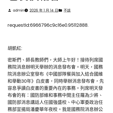
admin
2026 年 1 月 14 日
不該
requestId:6966796c9c16e0.95112888.
胡凱紅:
密斯們、師長教師們，大師上午好！接待列席國
務院消息辦明天舉辦的消息發布會。明天，國務
院消息辦公室發布《中國部隊餐與加入結合國維
和舉動30年》白皮書，同時舉辦消息發布會，先
容息爭讀白皮書的重要內在的事務。列席明天發
布會的有：國防部維和事務中間主任羅為少將、
國防部消息講話人任國強盛校、中心軍委政治任
務部宣揚局潘慶華年夜校。我是國務院消息辦公