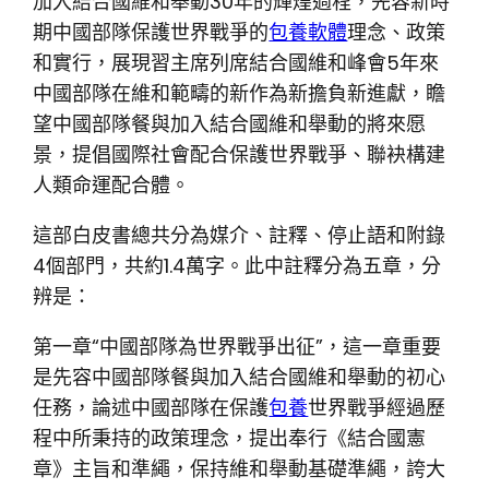
加入結合國維和舉動30年的輝煌過程，先容新時
期中國部隊保護世界戰爭的
包養軟體
理念、政策
和實行，展現習主席列席結合國維和峰會5年來
中國部隊在維和範疇的新作為新擔負新進獻，瞻
望中國部隊餐與加入結合國維和舉動的將來愿
景，提倡國際社會配合保護世界戰爭、聯袂構建
人類命運配合體。
這部白皮書總共分為媒介、註釋、停止語和附錄
4個部門，共約1.4萬字。此中註釋分為五章，分
辨是：
第一章“中國部隊為世界戰爭出征”，這一章重要
是先容中國部隊餐與加入結合國維和舉動的初心
任務，論述中國部隊在保護
包養
世界戰爭經過歷
程中所秉持的政策理念，提出奉行《結合國憲
章》主旨和準繩，保持維和舉動基礎準繩，誇大