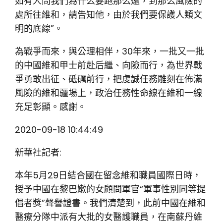
如有人問我們為什么要跑那么遠，到那么風險的
處所往維和，請告知他，由於我們要保護人類文
明的底線”。
為戰爭而來，與公理相伴，30年來，一批又一批
的中國維和甲士前赴后繼、向險而行，為世界戰
爭勇敢出征、砥礪前行，把虔誠任務雕刻在佈滿
風險的維和疆場上，政治任務性命線在維和一線
充足彰顯。感謝。
2020-09-18 10:44:49
新華社記者:
本年5月29日結合國在留念維和職員國際日時，
授予中國在黎巴嫩的女顧問軍官“軍事性別同等提
倡者獎”聲譽證書。我們清楚到，此前中國在維和
醫療分隊中派有大批的女醫護職員，在南蘇丹維