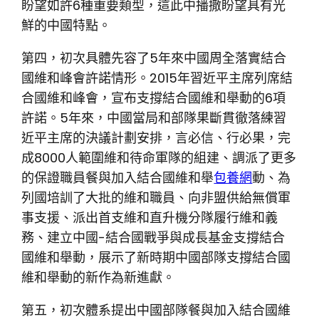
盼望如許6種重要類型，這此中播撒盼望具有光
鮮的中國特點。
第四，初次具體先容了5年來中國周全落實結合
國維和峰會許諾情形。2015年習近平主席列席結
合國維和峰會，宣布支撐結合國維和舉動的6項
許諾。5年來，中國當局和部隊果斷貫徹落練習
近平主席的決議計劃安排，言必信、行必果，完
成8000人範圍維和待命軍隊的組建、調派了更多
的保證職員餐與加入結合國維和舉
包養網
動、為
列國培訓了大批的維和職員、向非盟供給無償軍
事支援、派出首支維和直升機分隊履行維和義
務、建立中國-結合國戰爭與成長基金支撐結合
國維和舉動，展示了新時期中國部隊支撐結合國
維和舉動的新作為新進獻。
第五，初次體系提出中國部隊餐與加入結合國維