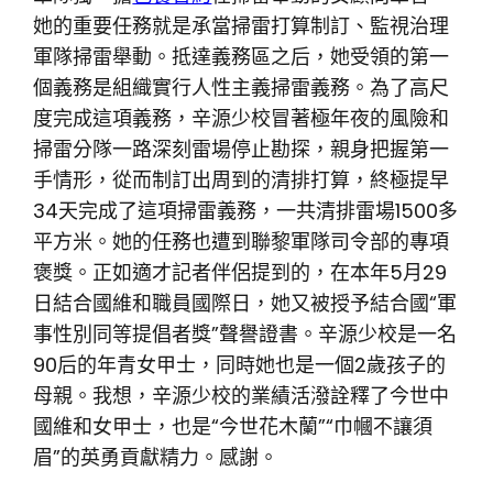
她的重要任務就是承當掃雷打算制訂、監視治理
軍隊掃雷舉動。抵達義務區之后，她受領的第一
個義務是組織實行人性主義掃雷義務。為了高尺
度完成這項義務，辛源少校冒著極年夜的風險和
掃雷分隊一路深刻雷場停止勘探，親身把握第一
手情形，從而制訂出周到的清排打算，終極提早
34天完成了這項掃雷義務，一共清排雷場1500多
平方米。她的任務也遭到聯黎軍隊司令部的專項
褒獎。正如適才記者伴侶提到的，在本年5月29
日結合國維和職員國際日，她又被授予結合國“軍
事性別同等提倡者獎”聲譽證書。辛源少校是一名
90后的年青女甲士，同時她也是一個2歲孩子的
母親。我想，辛源少校的業績活潑詮釋了今世中
國維和女甲士，也是“今世花木蘭”“巾幗不讓須
眉”的英勇貢獻精力。感謝。