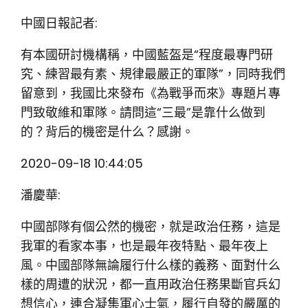
中國日報記者:
有本國研討機構稱，中國藍盔是“程度最專門研
究、練習最有素、規律最嚴正的軍隊”，同時我們
留意到，我國比來發布《為戰爭而來》專題片專
門致敬維和軍隊。請問這“三最”是靠什么做到
的？背后的機密是什么？感謝。
2020-09-18 10:44:05
潘慶華:
中國部隊有個公然的機密，就是政治任務，這是
我軍的看家本事，也是最年夜特點、最年夜上
風。中國部隊無論履行什么樣的義務、面對什么
樣的周遭的狀況，都一直用政治任務果斷官兵幻
想信心，連合凝集軍心士氣，履行自發的嚴厲的