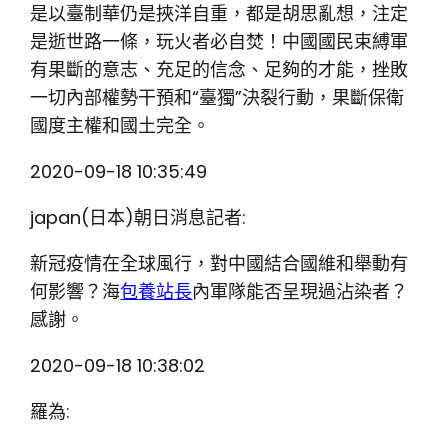
是以臺制華仍是挾洋自重，都是胡思亂想，注定
是逝世路一條，玩火者必自焚！中國國民束縛軍
有果斷的意志、充足的信念、足夠的才能，挫敗
一切內部權勢干預和“臺獨”決裂行動，果斷保衛
國度主權和國土完全。
2020-09-18 10:35:49
japan(日本)朝日消息記者:
新冠疫情在全球風行，對中國結合國維和舉動有
何影響？海
包養站長
內軍隊能否呈現過沾染者？
感謝。
2020-09-18 10:38:02
羅為: