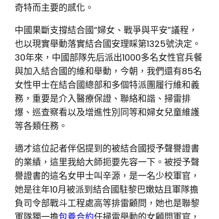
奇特而主要的感化。
中國果斷支撐結合國“婦女、戰爭與平安”議程，
也以現實舉動落實結合國安理睬第1325號決定。
30年來，中國部隊先后派出1000多名女性官兵餐
與加入結合國的維和舉動，今朝，我們還有85名
女性甲士在結合國總部和多個特派團履行維和義
務，重要是介入醫療保證、聯絡和諧、掃雷排
爆、巡查察看以及增進性別同等和婦女兒童維護
等各類任務。
適才這位記者伴侶提到的被結合國授予聲譽證書
的業績，這里我給大師扼要先容一下。被授予聲
譽證書的這名女甲士叫辛源，是一名少校軍官，
她是往年10月被派到結合國駐黎巴嫩姑且軍隊擔
負司令部戰斗工程處高等排雷顧問，她也是聯黎
軍隊獨一擔
包養合約
任掃雷舉動的女顧問軍官，