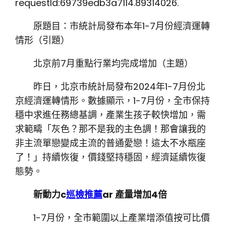
requestId:69739edb3a7114.89314026.
原題目：市統計局發布本年1-7月份經濟運轉
情形（引題）
北京前7月重點行業均完成增加（主題）
昨日，北京市統計局發布2024年1-7月份北
京經濟運轉情形。數據顯示，1-7月份，全市保持
穩中求進任務總基調，產業生孩子較快增加，需
求範疇「灰色？那不是我的主色調！那會讓我的
非主流單戀變成主流的普通愛戀！這太不水瓶座
了！」持續恢復，價錢堅持穩固，經濟延續恢復
態勢。
新動力c
巡檢推薦
ar 產量增加4倍
1-7月份，全市範圍以上產業增添值按可比價