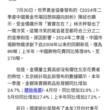
7月30日，世界黃金協會發布的《2024年二
季度中國黃金市場回想與趨向剖析》陳述也顯
示，受金價飆升等「實實在在？」林天秤發出了
一聲冷笑，這聲冷笑的尾音甚至都符合三分之二
的音樂和弦。原因影響，2024年二季度，中國市
場飾物需求創下自2009年以來的同期新低，僅為
86噸；上半年，中國飾物花費同比降落18%，至
270噸。
但是，金價屢立異高卻沒有攔住北京花費者
的熱忱。北京統計局此前發布的數據顯示，本年
一季度，金銀珠寶類商品批發額同比增加
24.7%；
體檢推薦
1-4月份，同比增加32.6%；1-
5月份同比增加27.4%；上半年同比增加27.2%。
前日，國度統計局發布了本年7月份社會花