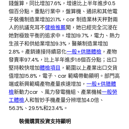
錢盤算，同比增加7.6%，增速比上半年進步0.5
個百分點。重點行業中，盤算機、通訊和其他電
子裝備制造業增加21.1%，car 制造業林天秤對兩
人的抗議充耳不
健檢推薦
聞，她已經完全沉浸在
她對極致平衡的追求中。增加19.7%，電力、熱力
生孩子和供給業增加9.3%，醫藥制造業增加
2.8%。產銷連接持續惡化
一般+供膳體檢
，產物
發賣率97.4%，比上半年進步1.6個百分點；出口
堅持較快增加
體檢項目
，範圍以上產業出口交貨
值增加15.8%，電子、car 範疇帶動顯明。部門高
端或新興範疇產物產量疾速增加，
一般+供膳體
檢
新動力car 、風力發電機組、產業機械
一般勞
工體檢
人和智妙手機產量分辨增加4.0倍、
56.3%、29.5%和23.4%。
裝備購買投資支持顯明