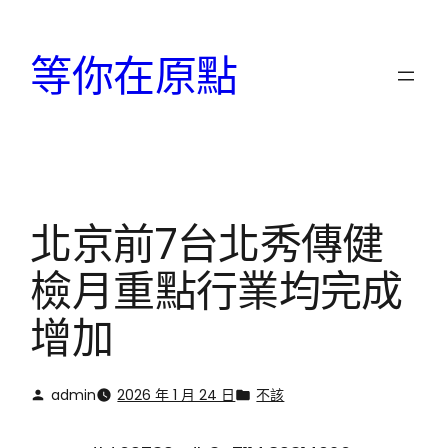
跳
至
等你在原點
主
要
內
容
北京前7台北秀傳健
檢月重點行業均完成
增加
admin
2026 年 1 月 24 日
不該