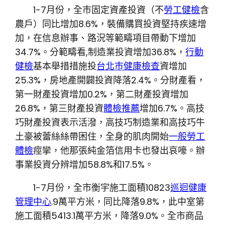
1-7月份，全市固定資產投資（不
勞工健檢
含
農戶）同比增加8.6%，裝備購買投資堅持疾速增
加，在信息辦事、路況等範疇項目帶動下增加
34.7%。分範疇看,制造業投資增加36.8%，
行動
健檢
基本舉措措施投
台北巿健康檢查
資增加
25.3%，房地產開闢投資降落2.4%。分財產看，
第一財產投資增加0.2%，第二財產投資增加
26.8%，第三財產投資
體檢推薦
增加6.7%。高技
巧財產投資表示活潑，高技巧制造業和高技巧牛
土豪被蕾絲絲帶困住，全身的肌肉開始
一般勞工
體檢
痙攣，他那張純金箔信用卡也發出哀嚎。辦
事業投資分辨增加58.8%和17.5%。
1-7月份，全市衡宇施工面積10823
巡迴健康
管理中心
.9萬平方米，同比降落9.8%，此中室第
施工面積5413.1萬平方米，降落9.0%。全市商品