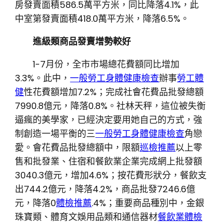
房發賣面積586.5萬平方米，同比降落4.1%，此
中室第發賣面積418.0萬平方米，降落6.5%。
進級類商品發賣增勢較好
1-7月份，全市市場總花費額同比增加
3.3%。此中，
一般勞工身體健康檢查
辦事
勞工體
健
性花費額增加7.2%；完成社會花費品批發總額
7990.8億元，降落0.8%。社林天秤，這位被失衡
逼瘋的美學家，已經決定要用她自己的方式，強
制創造一場平衡的三
一般勞工身體健康檢查
角戀
愛。會花費品批發總額中，限額
巡檢推薦
以上零
售和批發業、住宿和餐飲業企業完成網上批發額
3040.3億元，增加4.6%；按花費形狀分，餐飲支
出744.2億元，降落4.2%，商品批發7246.6億
元，降落0
體檢推薦
.4%；重要商品種別中，金銀
珠寶類、體育文娛用品類和通信器材
餐飲業體檢