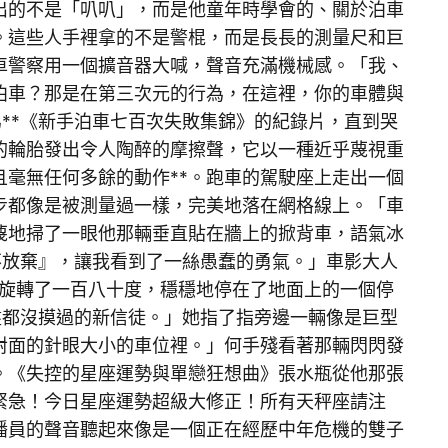
出的不是「叭叭」，而是他童年時學會的、關於泊車
。這些人手裡拿的不是警棍，而是長長的測量尺和巨
車警察用一個擴音器大喊，聲音充滿機械感。「我、
泊車？那是在第三次元的行為，在這裡，你的車體與
**《新手泊車七百次失敗集錦》的紀錄片，直到哭
的輪胎發出令人陶醉的摩擦聲，它以一種近乎蔑視重
毫無任何多餘的動作**。跑車的駕駛座上走出一個
步都像是被測量過一樣，完美地落在網格線上。「車
蔑地掃了一眼他那輛垂直貼在牆上的掀背車，語氣冰
不放棄』，讓我看到了一絲愚蠢的勇氣。」車影大人
旋轉了一百八十度，穩穩地停在了地面上的一個停
盤都沒摸過的新信徒。」她指了指旁邊一輛像是巨型
對面的針眼大小的車位裡。」何手殘看著那輛閃閃發
。《失控的星座運勢與單戀狂想曲》張水瓶從他那張
緊急！今日星座運勢超級大修正！所有天秤座請注
播員的聲音聽起來像是一個正在經歷中年危機的雙子