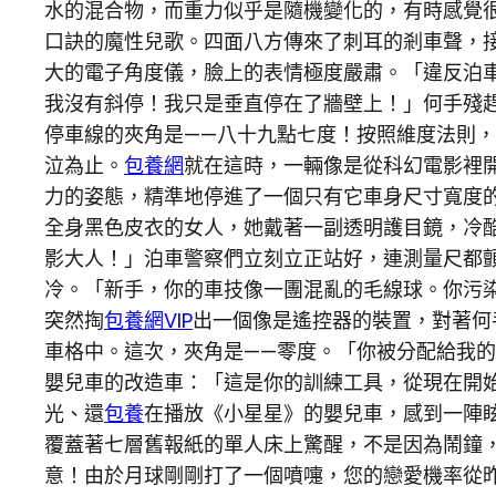
水的混合物，而重力似乎是隨機變化的，有時感覺
口訣的魔性兒歌。四面八方傳來了刺耳的剎車聲，
大的電子角度儀，臉上的表情極度嚴肅。「違反泊
我沒有斜停！我只是垂直停在了牆壁上！」何手殘
停車線的夾角是——八十九點七度！按照維度法則，
泣為止。
包養網
就在這時，一輛像是從科幻電影裡
力的姿態，精準地停進了一個只有它車身尺寸寬度
全身黑色皮衣的女人，她戴著一副透明護目鏡，冷
影大人！」泊車警察們立刻立正站好，連測量尺都
冷。「新手，你的車技像一團混亂的毛線球。你污
突然掏
包養網VIP
出一個像是遙控器的裝置，對著何
車格中。這次，夾角是——零度。「你被分配給我
嬰兒車的改造車：「這是你的訓練工具，從現在開
光、還
包養
在播放《小星星》的嬰兒車，感到一陣
覆蓋著七層舊報紙的單人床上驚醒，不是因為鬧鐘
意！由於月球剛剛打了一個噴嚏，您的戀愛機率從