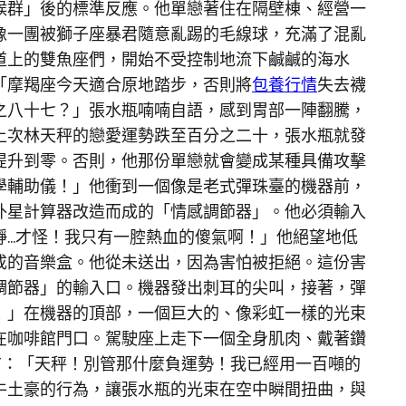
候群」後的標準反應。他單戀著住在隔壁棟、經營一
像一團被獅子座暴君隨意亂踢的毛線球，充滿了混亂
道上的雙魚座們，開始不受控制地流下鹹鹹的海水
「摩羯座今天適合原地踏步，否則將
包養行情
失去襪
之八十七？」張水瓶喃喃自語，感到胃部一陣翻騰，
上次林天秤的戀愛運勢跌至百分之二十，張水瓶就發
提升到零。否則，他那份單戀就會變成某種具備攻擊
學輔助儀！」他衝到一個像是老式彈珠臺的機器前，
外星計算器改造而成的「情感調節器」。他必須輸入
靜…才怪！我只有一腔熱血的傻氣啊！」他絕望地低
成的音樂盒。他從未送出，因為害怕被拒絕。這份害
調節器」的輸入口。機器發出刺耳的尖叫，接著，彈
！」在機器的頂部，一個巨大的、像彩虹一樣的光束
在咖啡館門口。駕駛座上走下一個全身肌肉、戴著鑽
布：「天秤！別管那什麼負運勢！我已經用一百噸的
牛土豪的行為，讓張水瓶的光束在空中瞬間扭曲，與