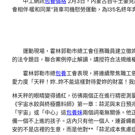
中工網訊
包養價格
2月3日，內蒙古自牛土豪
會相伴·暖和同業”貨車司機慰勞運動，為135名終
運動現場，霍林郭勒市總工會任務職員建立徵
的法令題目，聯合案例停止解讀，講授符合法規維
霍林郭勒市總
包養
工會表現，將連續聚焦職工
愛力度「天秤！妳…妳不能這樣對待愛妳的財富！我
林天秤的眼睛變得通紅，彷彿兩個正在進行精密測
《宇宙水餃與終極醬料師》第一章：蒜泥與末日預
「宇宙」或「中心」這
包養妹
兩個詞毫無關係。他
備一個不上進的孩子。店內只有他一個人，連蒼蠅
安的不是店裡的生意，而是他對**「蒜泥成本焦慮