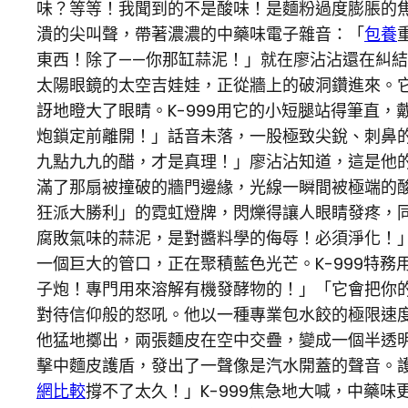
味？等等！我聞到的不是酸味！是麵粉過度膨脹的焦
潰的尖叫聲，帶著濃濃的中藥味電子雜音：「
包養
東西！除了——你那缸蒜泥！」就在廖沾沾還在糾
太陽眼鏡的太空吉娃娃，正從牆上的破洞鑽進來。
訝地瞪大了眼睛。K-999用它的小短腿站得筆直
炮鎖定前離開！」話音未落，一股極致尖銳、刺鼻
九點九九的醋，才是真理！」廖沾沾知道，這是他
滿了那扇被撞破的牆門邊緣，光線一瞬間被極端的
狂派大勝利」的霓虹燈牌，閃爍得讓人眼睛發疼，
腐敗氣味的蒜泥，是對醬料學的侮辱！必須淨化！
一個巨大的管口，正在聚積藍色光芒。K-999特
子炮！專門用來溶解有機發酵物的！」「它會把你
對待信仰般的怒吼。他以一種專業包水餃的極限速
他猛地擲出，兩張麵皮在空中交疊，變成一個半透
擊中麵皮護盾，發出了一聲像是汽水開蓋的聲音。
網比較
撐不了太久！」K-999焦急地大喊，中藥