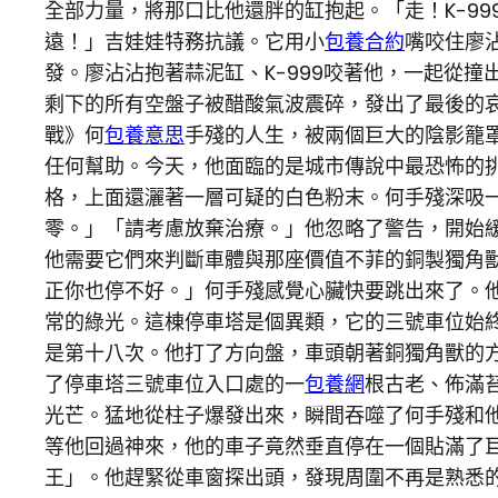
全部力量，將那口比他還胖的缸抱起。「走！K-9
遠！」吉娃娃特務抗議。它用小
包養合約
嘴咬住廖
發。廖沾沾抱著蒜泥缸、K-999咬著他，一起從撞
剩下的所有空盤子被醋酸氣波震碎，發出了最後的
戰》何
包養意思
手殘的人生，被兩個巨大的陰影籠
任何幫助。今天，他面臨的是城市傳說中最恐怖的
格，上面還灑著一層可疑的白色粉末。何手殘深吸
零。」「請考慮放棄治療。」他忽略了警告，開始
他需要它們來判斷車體與那座價值不菲的銅製獨角
正你也停不好。」何手殘感覺心臟快要跳出來了。
常的綠光。這棟停車塔是個異類，它的三號車位始
是第十八次。他打了方向盤，車頭朝著銅獨角獸的
了停車塔三號車位入口處的一
包養網
根古老、佈滿
光芒。猛地從柱子爆發出來，瞬間吞噬了何手殘和
等他回過神來，他的車子竟然垂直停在一個貼滿了
王」。他趕緊從車窗探出頭，發現周圍不再是熟悉