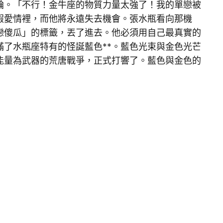
輪。「不行！金牛座的物質力量太強了！我的單戀被
假愛情裡，而他將永遠失去機會。張水瓶看向那機
戀傻瓜」的標籤，丟了進去。他必須用自己最真實的
了水瓶座特有的怪誕藍色**。藍色光束與金色光芒
能量為武器的荒唐戰爭，正式打響了。藍色與金色的