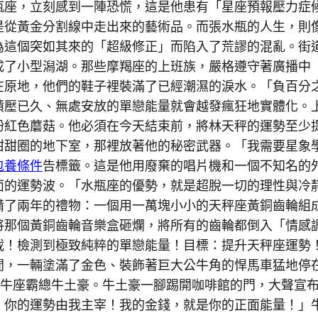
瓶座，立刻感到一陣恐慌，這是他患有「星座預報壓力症
是從黃金分割線中走出來的藝術品。而張水瓶的人生，則
為這個突如其來的「超級修正」而陷入了荒謬的混亂。街
成了小型潟湖。那些摩羯座的上班族，嚴格遵守著廣播中
在原地，他們的鞋子裡裝滿了已經潮濕的淚水。「負百分
積壓已久、無處安放的單戀能量就會越發瘋狂地實體化。
粉紅色蘑菇。他必須在今天結束前，將林天秤的運勢至少
甜甜圈的地下室，那裡放著他的秘密武器。「我需要星象
包養條件
告標籤。這是他用廢棄的唱片機和一個不知名的
面的運勢波。「水瓶座的優勢，就是超脫一切的理性與冷
備了兩年的禮物：一個用一萬塊小小的天秤座黃銅齒輪組
將那個黃銅齒輪音樂盒砸爛，將所有的齒輪都倒入「情感
載！檢測到極致純粹的單戀能量！目標：提升天秤座運勢
間，一輛塗滿了金色、裝飾著巨大公牛角的悍馬車猛地停
金牛座霸總牛土豪。牛土豪一腳踢開咖啡館的門，大聲宣
，你的運勢由我主宰！我的金錢，就是你的正面能量！」