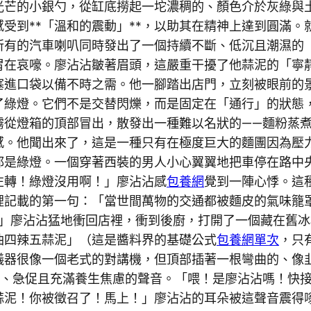
光芒的小銀勺，從缸底撈起一坨濃稠的、顏色介於灰綠與
受到**「溫和的震動」**，以助其在精神上達到圓滿
所有的汽車喇叭同時發出了一個持續不斷、低沉且潮濕的「
胃在哀嚎。廖沾沾皺著眉頭，這嚴重干擾了他蒜泥的「寧
塞進口袋以備不時之需。他一腳踏出店門，立刻被眼前的
了綠燈。它們不是交替閃爍，而是固定在「通行」的狀態
霧從燈箱的頂部冒出，散發出一種難以名狀的——麵粉蒸
感。他聞出來了，這是一種只有在極度巨大的麵團因為壓
都是綠燈。一個穿著西裝的男人小心翼翼地把車停在路中
左轉！綠燈沒用啊！」廖沾沾感
包養網
覺到一陣心悸。這
裡記載的第一句：「當世間萬物的交通都被麵皮的氣味籠
？」廖沾沾猛地衝回店裡，衝到後廚，打開了一個藏在舊
油四辣五蒜泥」（這是醬料界的基礎公式
包養網單次
，只
儀器很像一個老式的對講機，但頂部插著一根彎曲的、像
、急促且充滿養生焦慮的聲音。「喂！是廖沾沾嗎！快接聽
蒜泥！你被徵召了！馬上！」廖沾沾的耳朵被這聲音震得