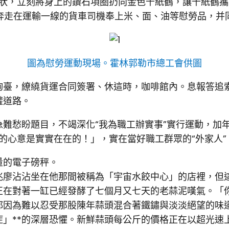
見狀，立刻將身上的鑽石項圈扔向金色千紙鶴，讓千紙鶴攜
年奔走在運輸一線的貨車司機奉上米、面、油等慰勞品，并
圖為慰勞運動現場。霍林郭勒市總工會供圖
詢臺，繚繞貨運合同簽署、休這時，咖啡館內。息報答追
權道路。
急難愁盼題目，不竭深化“我為職工辦實事”實行運動，加
的心意是實實在在的！」，實在當好職工群眾的“外家人”。
量的電子磅秤。
兆廖沾沾坐在他那間被稱為「宇宙水餃中心」的店裡，但
正在對著一缸已經發酵了七個月又七天的老蒜泥嘆氣。「
都因為難以忍受那股陳年蒜頭混合著鐵鏽與淡淡絕望的味
症」**的深層恐懼。新鮮蒜頭每公斤的價格正在以超光