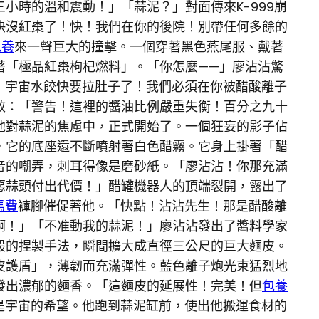
小時的溫和震動！」「蒜泥？」對面傳來K-999崩
器快沒紅棗了！快！我們在你的後院！別帶任何多餘的
包養
來一聲巨大的撞擊。一個穿著黑色燕尾服、戴著
著「極品紅棗枸杞燃料」。「你怎麼——」廖沾沾驚
生！宇宙水餃快要拉肚子了！我們必須在你被醋酸離子
效：「警告！這裡的醬油比例嚴重失衡！百分之九十
他對蒜泥的焦慮中，正式開始了。一個狂妄的影子佔
，它的底座還不斷噴射著白色醋霧。它身上掛著「醋
音的嘲弄，刺耳得像是磨砂紙。「廖沾沾！你那充滿
惡蒜頭付出代價！」醋罐機器人的頂端裂開，露出了
馬費
褲腳催促著他。「快點！沾沾先生！那是醋酸離
啊！」「不准動我的蒜泥！」廖沾沾發出了醬料學家
般的捏製手法，瞬間擴大成直徑三公尺的巨大麵皮。
皮護盾」，薄韌而充滿彈性。藍色離子炮光束猛烈地
發出濃郁的麵香。「這麵皮的延展性！完美！但
包養
那是宇宙的希望。他跑到蒜泥缸前，使出他搬運食材的