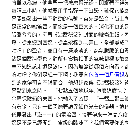
將難以為繼。他拿著一把被磨得光滑、閃耀著不祥
每隔三小時，他就要用手指彈一下缸邊，確保它能感
界開始發出一些不對勁的信號。首先是聲音。街上
是正常的鳴笛聲，而像是一個巨大的、消化不良的
張髒兮兮的，印著《沾醬秘笈》封面的皺衛生紙，
燈，從東邊到西邊，從高架橋到巷弄口，全部變成
咕嚕」的聲音，並且有一層淡淡的、熱氣騰騰的白
沾是個醬料學家，對所有食物相關的氣味都極度敏
車不知道該走還是該停，因為無論從哪個方向看，
嚕咕嚕？你倒是紅一下啊！我要向
包養一個月價錢
到的家傳預言不謀而合。他想起家傳《沾醬秘笈》
界點到來之時。」「七點五個地球年…怎麼這麼快
金屬保險箱的東西。他輸入了密碼：「一醬二醋三
有黃金，只有一個閃爍著詭異紅色光芒的儀器。這
儀器發出「滋——」的電流聲，接著傳來一陣高八度
邊是不是已經聞到宇宙級的酸味了？我們需要你的