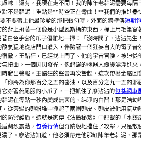
慮味！還有，我現在走不開！我的陳年老蒜泥需要每隔三
重點不是蒜泥！重點是**時空正在彎曲！**我們的推進
結要不要帶上他最珍愛的那把銀勺時，外面的牆壁傳
短期
它的背上揹著一個像是小型瓦斯桶的東西，桶上用毛筆寫
，戴著白色手套的爪子優雅地一揮：「沒時間了，沾沾先
的酸氣猛地從店門口灌入，伴隨著一個狂妄自大的電子音
的宿敵，王醋狂，已經找上門了。他的宇宙冒險，被迫從
酸氣扭曲。一個閃閃發光、像醋罐的機器人緩緩漂浮進來
同時發出警報。王醋狂的聲音再次響起，這次帶著金屬回
」「你將為你那百分之五的醬油，以及百分之九十五的邪
務用它穿著燕尾服的小爪子，一把抓住了廖沾沾的
包養網車
的蒜泥在零點一秒內變成無菌的、純淨的白醋！那是浩劫
度，從旁邊的麵粉堆中抓起了兩團麵皮。麵皮被他用氣功
明的防禦護盾。這就是家傳《沾醬秘笈》中記載的「水餃
護盾劇烈震動，
包養行情
但奇蹟般地擋住了攻擊，只是散
味更濃了。廖沾沾知道，他必須帶走他那缸陳年老蒜泥，