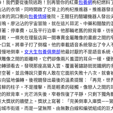
99！我們要從後院逃跑！別再管你的紅棗
包養網
枸杞燃料
沾沾的衣領，同時開啟了它背上的枸杞推進器。推進器發
出來的洞口衝向
包養情婦
後院。王醋狂的醋罐機器人發出
哀鳴。廖沾沾的宇宙冒險，就在這片蒜泥、中藥和醋酸的
罩著：停車費，以及平行泊車。他那輛老舊的掀背車，彷
挑戰，一條夾在理髮店與一間專賣金屬雕像的畫廊之間的
一口氣。將車子打了倒檔。他的車載語音系統發出了令人
緩慢地倒車。
女大生包養俱樂部
他最討厭的不是語音系統
獸雕像之間的距離時，它們卻像兩片羞澀的耳朵一樣，優
他轉頭看去，發現那座高聳入雲、覆蓋著鏽跡斑斑鐵網的
終空著，並且傳說只要有人敢在它面前失敗十八次，就會
方向猛地偏轉。後視鏡發出最後的溫柔提醒：「再見，世
苔蘚的柱子。不是撞擊，而是輕柔的碰觸，像戀人之間的
他的掀背車。光芒消失後，窄巷恢復了平靜，只剩下獨角
巨大獎狀的牆壁上。獎狀上寫著：「完美倒車入庫獎——
的城市街道，而是一望無際、由無數白線和編號組成的巨