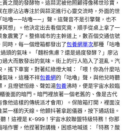
土黃之間的發酵物。這蒜泥被他照顧得像稀世珍寶，
。就在廖沾沾專注於與蒜泥進行心靈交流時，外面的世
咕嚕——咕嚕——」聲。這聲音不是引擎聲，也不
靜冥想」。他決定出去看個究竟，順手從桌上拿了一
景象震驚了。整條城市的主幹道上，數百個交通信號
，同時，每一個燈箱都發出了
包養網單次
那種「咕嚕
煮過頭的氣味。「麵粉焦慮？還是過度發酵？」廖沾
力過大而散發出的氣味。街上的行人陷入了混亂。汽
央，搖下車窗，對著紅綠燈大喊：「喂！你為什麼咕
種氣味，這種不祥
包養網
的「咕嚕」聲，與他兒時聽
罩，且燈號恒綠、聲如湯
包養
沸時，便是宇宙水餃臨
冰櫃後面的暗門。暗門裡放著一個老舊的、像是古代
有像他這樣的傳統派才會用）。保險箱打開，裡面沒
韭菜一樣的天線。他顫抖著拿起儀器，按下通話鈕。
！這裡是 K-999！宇宙水餃聯盟特級特務！你那
嗡嗡作響，他捏著對講機，困惑地喊道：「特務？酸