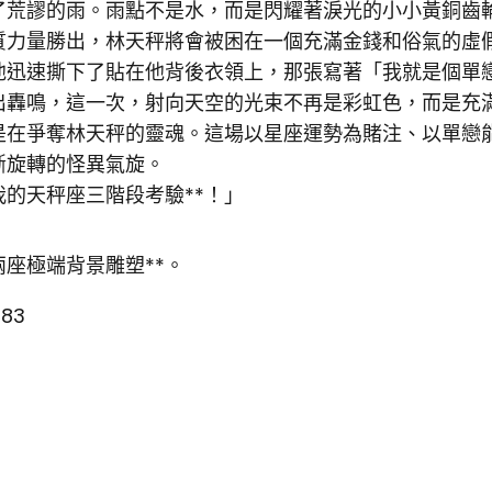
了荒謬的雨。雨點不是水，而是閃耀著淚光的小小黃銅齒
質力量勝出，林天秤將會被困在一個充滿金錢和俗氣的虛
他迅速撕下了貼在他背後衣領上，那張寫著「我就是個單
出轟鳴，這一次，射向天空的光束不再是彩虹色，而是充滿
是在爭奪林天秤的靈魂。這場以星座運勢為賭注、以單戀
斷旋轉的怪異氣旋。
的天秤座三階段考驗**！」
座極端背景雕塑**。
583