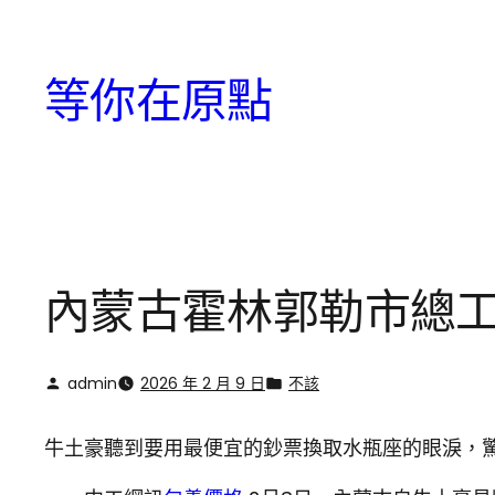
跳
至
等你在原點
主
要
內
容
內蒙古霍林郭勒市總工
admin
2026 年 2 月 9 日
不該
牛土豪聽到要用最便宜的鈔票換取水瓶座的眼淚，