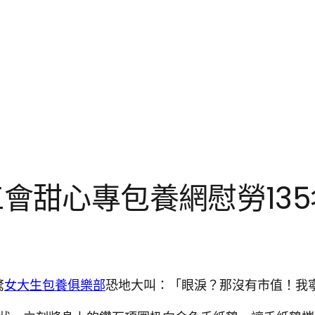
會甜心專包養網慰勞13
驚
女大生包養俱樂部
恐地大叫：「眼淚？那沒有市值！我