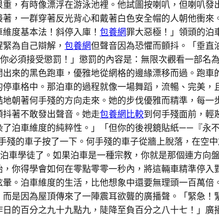
很重，有時像漂浮在游泳池裡。他試圖按喇叭，但喇叭發
接著，一群穿著反光背心和戴著白色安全帽的人朝他衝來
車維度基本法！斜停入庫！
包養網
罪大惡極！」領頭的泊
趕緊為自己辯解，
包養網
但聲音因為恐懼而顫抖。「垂直
你必須接受懲罰！」懲罰的內容是：無限次觀看一部名為
開出來的黑色跑車，優雅地從網格的邊緣漂移而過。跑車
的停車格中。那泊車的過程就像一場舞蹈，流暢、完美，且
酷地朝著何手殘的方向走來。她的步伐優雅而精準，每一
顫抖著不敢發出聲音。她走
包養網比較
到何手殘面前，輕
染了泊車維度的純粹性。」「但你的後視鏡貼紙——『永
手殘的車子按了一下。何手殘的車子從牆上脫落，在空中
的泊車學徒了。如果泊車是一種宗教，你就是那個連方向
始，你得學會如何在零點零零一秒內，將這輛車精準停入
眩暈。泊車維度的生活，比他想象中還要無理頭一百萬倍
，而是因為屋頂傳來了一陣震耳欲聾的廣播聲。「緊急！
昨日的百分之九十九點九，陡降至負百分之八十七！」廣