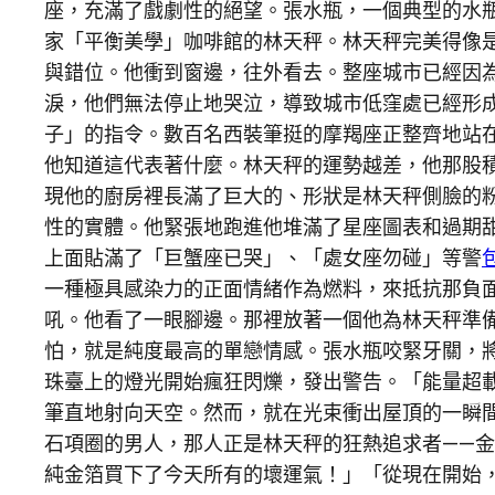
座，充滿了戲劇性的絕望。張水瓶，一個典型的水
家「平衡美學」咖啡館的林天秤。林天秤完美得像
與錯位。他衝到窗邊，往外看去。整座城市已經因
淚，他們無法停止地哭泣，導致城市低窪處已經形
子」的指令。數百名西裝筆挺的摩羯座正整齊地站
他知道這代表著什麼。林天秤的運勢越差，他那股
現他的廚房裡長滿了巨大的、形狀是林天秤側臉的
性的實體。他緊張地跑進他堆滿了星座圖表和過期
上面貼滿了「巨蟹座已哭」、「處女座勿碰」等警
一種極具感染力的正面情緒作為燃料，來抵抗那負
吼。他看了一眼腳邊。那裡放著一個他為林天秤準
怕，就是純度最高的單戀情感。張水瓶咬緊牙關，
珠臺上的燈光開始瘋狂閃爍，發出警告。「能量超
筆直地射向天空。然而，就在光束衝出屋頂的一瞬
石項圈的男人，那人正是林天秤的狂熱追求者——
純金箔買下了今天所有的壞運氣！」「從現在開始