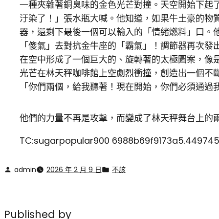
一種夾雜著銅臭味的金色光芒對撞。天空開始下起
汙染了！」張水瓶大喊。他知道，如果牛土豪的物
器，還剩下最後一個可以輸入的「情緒燃料」口。
「傻氣」去對抗金牛座的「霸氣」！調節器再次發
在空中形成了一個巨大的、旋轉著的太極圖案，像
光芒在林天秤咖啡館上空劇烈衝撞，創造出一個不
「你們兩個，給我聽著！現在開始，你們必須通過我
他們的力量不再是攻擊，而變成了林天秤舞台上的兩
TC:sugarpopular900 6988b69f9173a5.44974
admin
2026 年 2 月 9 日
不該
Published by