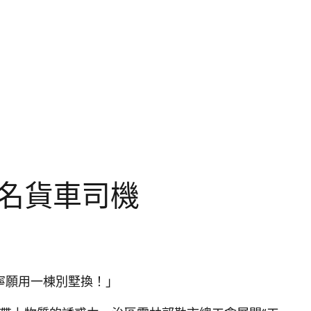
5名貨車司機
寧願用一棟別墅換！」