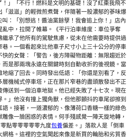
了！」「不行！燃料是文明的基礎！沒了紅棗我飛不
出「滋滋」的輕微煎煮聲，伴隨著一股濃郁的蔘味爆
尖叫：「別想逃！醬油黨餘孽！我會追上你！」店內
混亂中，拉開了帷幕。《平行泊車維度：車位爭奪
彿繼承了他所有的駕駛焦慮，從未在他需要時提供過
窄巷。一個看起來比他車子尺寸小上三十公分的停車
不快的女聲：「警告，後方障礙物距離：無限趨近於
，而是那兩塊永遠在關鍵時刻自動收折的後視鏡。當
雅地縮了回去。同時發出低語：「你還是別看了，反
多層機械式停車塔，正在那片窄巷的盡頭散發出不正
被傳送到一個泊車地獄。他已經失敗了十七次。現在
界。」他沒有撞上獨角獸，但他那顫抖的車尾卻擦到
耳語。接著，一道濃郁的、像薄荷口香糖一樣的綠色
獸雕像一臉困惑的表情。何手殘感覺一陣天旋地轉，
第零點零零零零零九度
包養
偏差。」落款人是「倒車
大網格。這裡的空氣聞起來像是新買的輪胎和劣質香