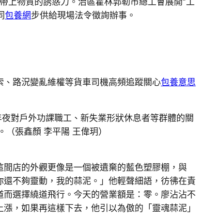
帶上物質的誘惑力。治區霍林郭勒市總工會展開“工
同
包養網
步供給現場法令徵詢辦事。
索、路況變亂維權等貨車司機高頻追蹤關心
包養意思
年夜對戶外功課職工、新失業形狀休息者等群體的關
（張鑫顏 李平陽 王偉玥）
這間店的外觀更像是一個被遺棄的藍色塑膠棚，與
你還不夠靈動，我的蒜泥。」他輕聲細語，彷彿在責
道而選擇繞道飛行。今天的營業額是：零。廖沾沾不
速上漲，如果再這樣下去，他引以為傲的「靈魂蒜泥」