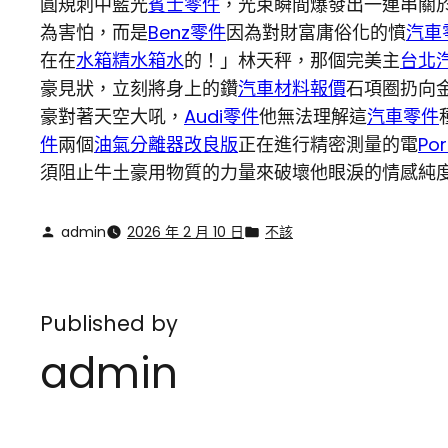
圓規刺中藍光
賓士零件
，光束瞬間爆發出一連串關
為害怕，而是
Benz零件
因為對財富庸俗化的憤
汽車
在在
水箱精
水箱水
的！」林天秤，那個完美主
台北
豪見狀，立刻將身上的鑽
汽車材料報價
石項圈扔向
豪對著天空大吼，
Audi零件
他無法理解這
汽車零件
件
兩個
油氣分離器改良版
正在進行精密測量的電
Po
須阻止牛土豪用物質的力量來破壞他眼淚的情感純
admin
2026 年 2 月 10 日
不該
Published by
admin