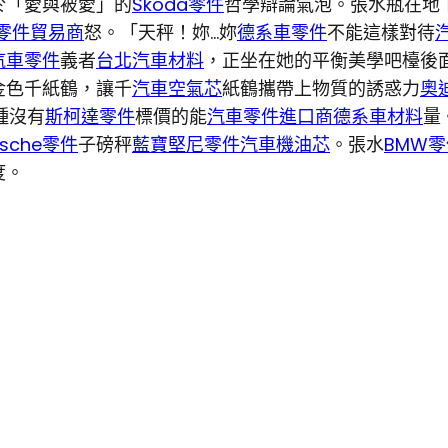
於「愛與被愛」的
Skoda零件
哲學辯論氣泡。張水瓶在地
零件貿易商
怒。「天秤！妳…妳
德系車零件
不能這樣對待
汽車零件
義者
台北汽車材料
，正坐在她的平衡美學吧檯後
金色千紙鶴，讓千
汽車空氣芯
紙鶴攜帶上物質的誘惑力
奧
種沒有
斯柯達零件
標價的能
汽車零件進口商
德系車材料
量
rsche零件
子磅秤
藍寶堅尼零件
汽車機油芯
。張水
BMW零
度。