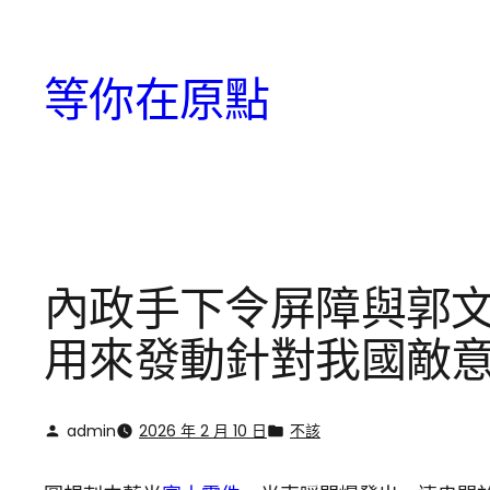
跳
至
等你在原點
主
要
內
容
內政手下令屏障與郭文
用來發動針對我國敵
admin
2026 年 2 月 10 日
不該