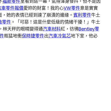
下
福斯零件
室看到這一幕，氣得渾身發抖，但不是因
汽車零件報價
愛妳的財富！我的心
VW零件
意是實實
面，她的表情已經到達了崩潰的邊緣。
賓利零件
牛土
迪零件
。「可惡！這是什麼低級的情緒干擾！」牛土
。林天秤的眼睛變得通
汽車材料
紅，彷彿
Bentley零
件
瓶猛地衝
保時捷零件
出
汽車冷氣芯
地下室，他必