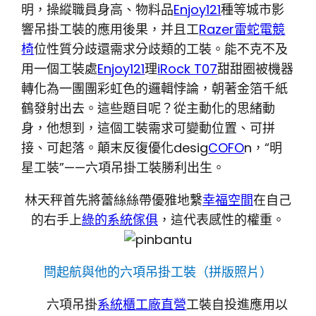
明，操縱職員身高、物料品
Enjoy121
種等城市影
響吊掛工裝的應用後果，并且工
Razer雷蛇電競
椅
位性質分歧還需求分歧類的工裝。能不克不及
用一個工裝處
Enjoy121
理
iRock T07
甜甜圈被機器
轉化為一團團彩虹色的邏輯悖論，朝著金箔千紙
鶴發射出去。這些題目呢？從主動化的思緒動
身，他想到，這個工裝需求可變動位置、可拼
接、可起落。顛末反復優化desig
COFO
n，“明
星工裝”——六項吊掛工裝勝利出生。
林天秤首先將蕾絲絲帶優雅地繫
幸福空間
在自己
的右手上
綠的系統傢俱
，這代表感性的權重。
閆起航與他的六項吊掛工裝（拼版照片）
六項吊掛
系統櫃工廠直營
工裝自投進應用以