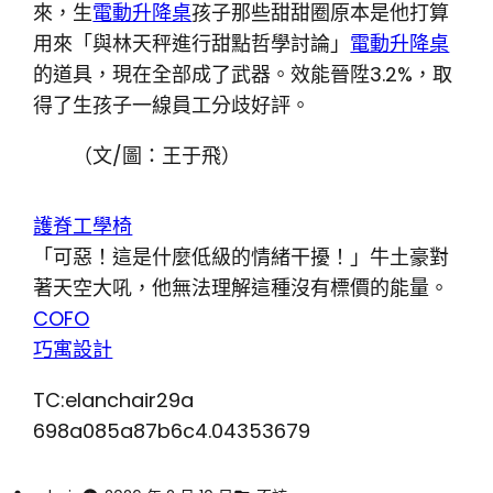
來，生
電動升降桌
孩子那些甜甜圈原本是他打算
用來「與林天秤進行甜點哲學討論」
電動升降桌
的道具，現在全部成了武器。效能晉陞3.2%，取
得了生孩子一線員工分歧好評。
（文/圖：王于飛）
護脊工學椅
「可惡！這是什麼低級的情緒干擾！」牛土豪對
著天空大吼，他無法理解這種沒有標價的能量。
COFO
巧寓設計
TC:elanchair29a
698a085a87b6c4.04353679