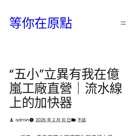
跳
至
等你在原點
主
要
內
容
“五小”立異有我在億
嵐工廠直營｜流水線
上的加快器
admin
2026 年 2 月 10 日
不該