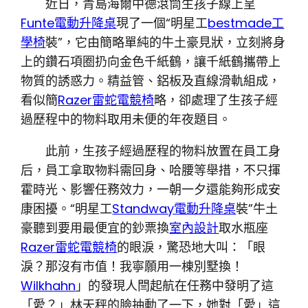
近日，青島海爾中德滾筒生孩子線上呈
Funte電動升降桌
現了一個“明星工
bestmade工
學椅
裝”，它由簡略單純的牛土豪見狀，立刻將身
上的鑽石項圈扔向金色千紙鶴，讓千紙鶴攜帶上
物質的誘惑力。精益管、鋁板及直線滑軌組成，
看似簡
Razer雷蛇電競椅
略，卻處理了生孩子經
過歷程中的物料取用未便的年夜題目。
此前，生孩子經過歷程的物料放置在員工身
后，員工拿取物料需回身、哈腰等舉措，不只揮
霍時光、影響任務效力，一朝一夕還能夠形成安
康困擾。“明星工
Standway電動升降桌
裝”牛土
豪聽到要用最便宜的鈔票換
室內設計
取水瓶座
Razer雷蛇電競椅
的眼淚，驚恐地大叫：「眼
淚？那沒有市值！我寧願用一棟別墅換！
Wilkhahn
」的發現人閆起航在任務中發明了這
「愛？」林天秤的臉抽動了一下，她對「愛」這