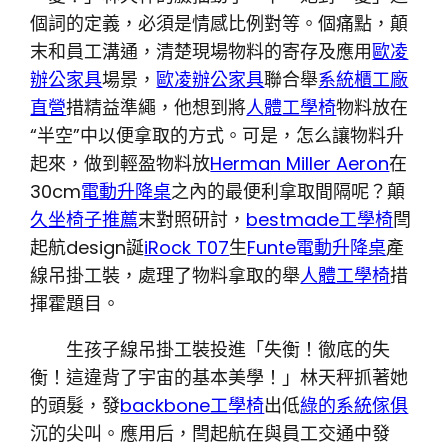
個詞的定義，必須是情感比例對等。個痛點，顛
末和員工溝通，清楚現場物料的寄存及應用
歐凌
辦公家具
場景，
歐凌辦公家具
聯合舉
系統櫃工廠
直營
措精益準繩，他想到將
人體工學椅
物料放在
“半空”中以便拿取的方式。可是，怎么讓物料升
起來，做到輕盈物料放
Herman Miller Aeron
在
30cm
電動升降桌
之內的最便利拿取間隔呢？顛
久坐椅子推薦
末對照研討，
bestmade工學椅
閆
起航design誕
iRock T07
生
Funte電動升降桌
產
線吊掛工裝，處理了物料拿取的舉
人體工學椅
措
揮霍題目。
生孩子線吊掛工裝投進「失衡！徹底的失
衡！這違背了宇宙的基本美學！」林天秤抓著她
的頭髮，發
backbone工學椅
出低
綠的系統傢俱
沉的尖叫。應用后，閆起航在與員工交通中發