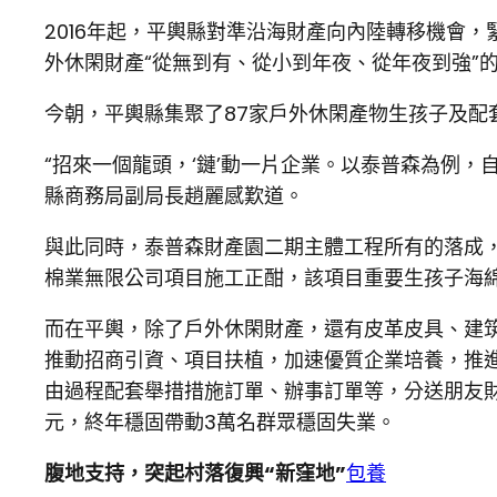
2016年起，平輿縣對準沿海財產向內陸轉移機會
外休閑財產“從無到有、從小到年夜、從年夜到強”的
今朝，平輿縣集聚了87家戶外休閑產物生孩子及配
“招來一個龍頭，‘鏈’動一片企業。以泰普森為例，
縣商務局副局長趙麗感歎道。
與此同時，泰普森財產園二期主體工程所有的落成
棉業無限公司項目施工正酣，該項目重要生孩子海綿
而在平輿，除了戶外休閑財產，還有皮革皮具、建筑
推動招商引資、項目扶植，加速優質企業培養，推
由過程配套舉措措施訂單、辦事訂單等，分送朋友財產
元，終年穩固帶動3萬名群眾穩固失業。
腹地支持，突起村落復興“新窪地”
包養