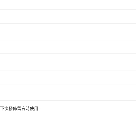
下次發佈留言時使用。