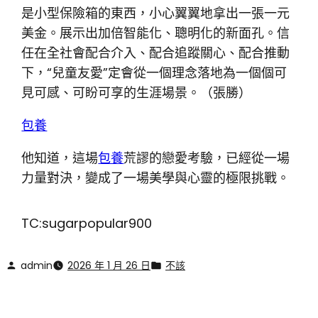
是小型保險箱的東西，小心翼翼地拿出一張一元
美金。展示出加倍智能化、聰明化的新面孔。信
任在全社會配合介入、配合追蹤關心、配合推動
下，“兒童友愛”定會從一個理念落地為一個個可
見可感、可盼可享的生涯場景。
（張勝）
包養
他知道，這場
包養
荒謬的戀愛考驗，已經從一場
力量對決，變成了一場美學與心靈的極限挑戰。
TC:sugarpopular900
admin
2026 年 1 月 26 日
不該