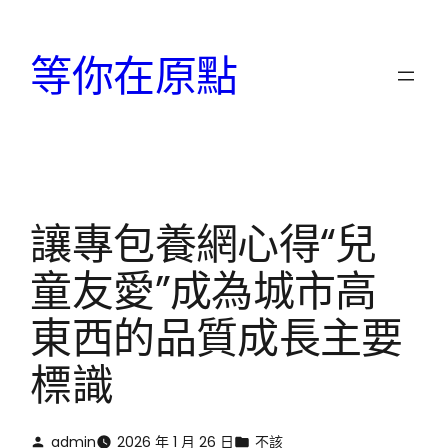
跳
至
等你在原點
主
要
內
容
讓專包養網心得“兒
童友愛”成為城市高
東西的品質成長主要
標識
admin
2026 年 1 月 26 日
不該