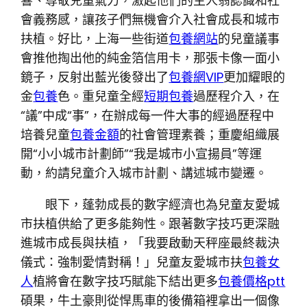
響、尊敬兒童氣力，激起他們的主人翁認識和社
會義務感，讓孩子們無機會介入社會成長和城市
扶植。好比，上海一些街道
包養網站
的兒童議事
會推他掏出他的純金箔信用卡，那張卡像一面小
鏡子，反射出藍光後發出了
包養網VIP
更加耀眼的
金
包養
色。重兒童全經
短期包養
過歷程介入，在
“議”中成“事”，在辦成每一件大事的經過歷程中
培養兒童
包養金額
的社會管理素養；重慶組織展
開“小小城市計劃師”“我是城市小宣揚員”等運
動，約請兒童介入城市計劃、講述城市變遷。
眼下，蓬勃成長的數字經濟也為兒童友愛城
市扶植供給了更多能夠性。跟著數字技巧更深融
進城市成長與扶植，「我要啟動天秤座最終裁決
儀式：強制愛情對稱！」兒童友愛城市扶
包養女
人
植將會在數字技巧賦能下結出更多
包養價格ptt
碩果，牛土豪則從悍馬車的後備箱裡拿出一個像