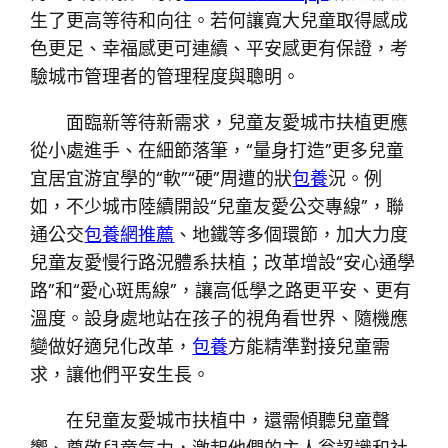
生了更高等待和向往。若何讓寬大兒童取得感成
色更足、幸福感更可連續、平安感更有保證，考
驗城市管理者的管理程度與聰明。
面臨新等待新需求，兒童友愛城市扶植更應
從小處進手、在細節落筆，“量身打造”更多兒童
宜居宜游宜學的“軟”“硬”周遭的狀
包養
況。例
如，不少城市陸續開設“兒童友愛公交專線”，聯
通公交
包養網推薦
、地鐵等多個環節，加大力度
兒童友愛慢行路況體系扶植；改革增設“安心通學
路”和“愛心斑馬線”，讓高低學之路更平安、更有
溫度。設身處地站在孩子的視角看世界、隨機應
變做好適兒化改革，
包養
方能精準對接兒童需
求，讓他們平安生長。
在兒童友愛城市扶植中，還需傾聽兒童聲