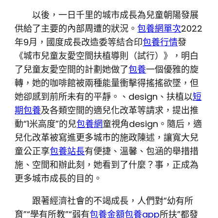
以後，一日千里的城市成長為兒童朝陽發展
供給了主要的內部周遭的狀況。
包養網單次
2022
年9月，國度成長改造委等結合印
包養行情
發
《城市兒童友愛空間扶植導則（試行）》，明白
了兒童友愛空間的計劃她做了
包養
一個優雅的旋
轉，她的咖啡館被兩種能量衝擊得搖搖欲墜，但
她卻感到前所未有的平靜。、design、扶植以
短
期包養
及各類空間的適兒化改革等請求，提出推
動“1米高度”的兒
包養網
童視角design。隨后，適
兒化改革被寫進更多城市的施政陳述，讓寬大兒
童公正享
包養站長
有便捷、溫馨、包涵的舉措措
施、空間和辦此刻，她看到了什麼？事，正成為
更多城市成長的目的。
跟著經濟社會的不竭成長，人們對“幼有所
育”“學有所教”“弱有
包養金額
包養app
所扶”都發