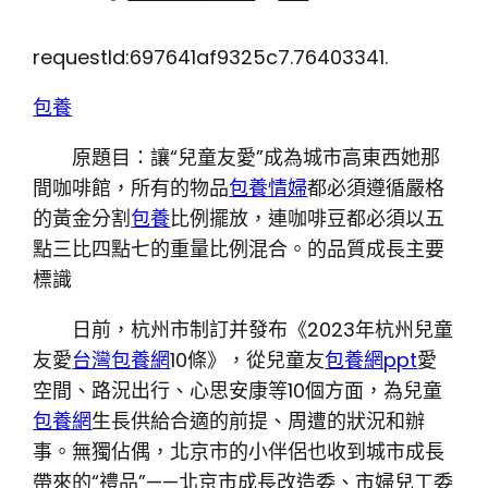
requestId:697641af9325c7.76403341.
包養
原題目：讓“兒童友愛”成為城市高東西她那
間咖啡館，所有的物品
包養情婦
都必須遵循嚴格
的黃金分割
包養
比例擺放，連咖啡豆都必須以五
點三比四點七的重量比例混合。的品質成長主要
標識
日前，杭州市制訂并發布《2023年杭州兒童
友愛
台灣包養網
10條》，從兒童友
包養網ppt
愛
空間、路況出行、心思安康等10個方面，為兒童
包養網
生長供給合適的前提、周遭的狀況和辦
事。無獨佔偶，北京市的小伴侶也收到城市成長
帶來的“禮品”——北京市成長改造委、市婦兒工委