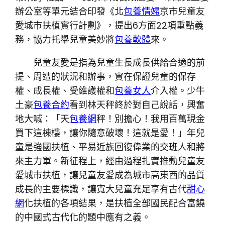
辦公室等單元結合印發《北
包養情婦
京市兒童友
愛城市扶植實行計劃》，提出6方面22項重點義
務，協力托舉兒童美妙將
包養軟體
來。
兒童友愛是指為兒童生長成長供給合適的前
提、周遭的狀況和辦事，實在保證兒童的保存
權、成長權、受維護權和
包養女人
介入權。少牛
土豪
包養合約
看到林天秤終於對自己說話，興奮
地大喊：「天
包養網
秤！別擔心！我用百萬現金
買下這棟樓，讓你隨意破壞！這就是愛！」年兒
童是強國扶植、平易近族回復偉業的交班人和將
來主力軍。新征程上，經由過程扎實推動兒童友
愛城市扶植，讓兒童友愛成為城市高東西的品質
成長的主要標識，讓寬大兒童充足享有古代
甜心
網
化扶植的各項結果，是扶植全部國民配合富饒
的中國式古代化的題中應有之義。