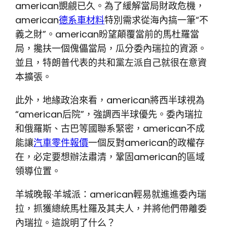
american覬覦已久。為了緩解當局財政危機，
american
德系車材料
特別需求從海內搞一筆“不
義之財”。american盼望顛覆當前的馬杜羅當
局，攙扶一個傀儡當局，瓜分委內瑞拉的資源。
並且，特朗普代表的共和黨左派自己就很在意資
本擴張。
此外，地緣政治來看，american將西半球視為
“american后院”，強調西半球優先。委內瑞拉
和俄羅斯、古巴等國聯系緊密，american不成
能讓
汽車零件報價
一個反對american的政權存
在，必定要想辦法肅清，鞏固american的區域
領導位置。
羊城晚報·羊城派：american輕易就進進委內瑞
拉，抓獲總統馬杜羅及其夫人，并將他們帶離委
內瑞拉。這說明了什么？