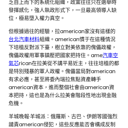
乏自上而下的系統化組織，政黨往往只在選舉時
發揮感化，強人執政形式下，一旦最高領導人缺
位，極易墮入權力真空。
但根據過往的經驗，拉american家沒有這樣的
台北汽車材料
組織。american慣于在這種情況
下培植反對派下臺，樹立對美依靠的傀儡政權，
傀儡政權用軍事鎮壓把國家把持住。ame
汽車空
氣芯
rican在拉美從不講平易近主，往往培植的都
是特別殘暴的軍人政權。傀儡當局對american
有求必應，甚至將委內瑞拉焦點資產轉手
american資本，進而整個社會由american資
本把持，這也是為什么拉美會階段性地出現金融
危機。
羊城晚報·羊城派：俄羅斯、古巴、伊朗等國強烈
譴責american侵犯，這些反應能否會構成反制