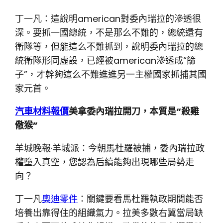
丁一凡：這說明american對委內瑞拉的滲透很
深。要抓一國總統，不是那么不難的，總統還有
衛隊等，但能這么不難抓到，說明委內瑞拉的總
統衛隊形同虛設，已經被american滲透成“篩
子”，才幹夠這么不難進進另一主權國家抓捕其國
家元首。
汽車材料報價
美拿委內瑞拉開刀，本質是“殺雞
儆猴”
羊城晚報·羊城派：今朝馬杜羅被捕，委內瑞拉政
權墮入真空，您認為后續能夠出現哪些局勢走
向？
丁一凡
奧迪零件
：關鍵要看馬杜羅執政期間能否
培養出靠得住的組織氣力。拉美多數右翼當局缺