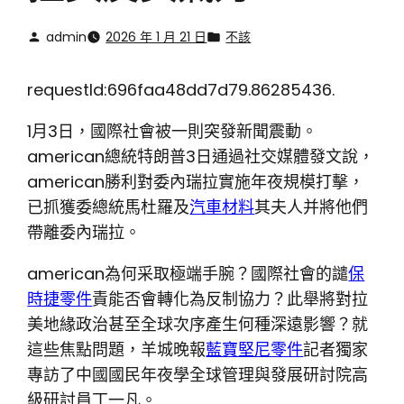
admin
2026 年 1 月 21 日
不該
requestId:696faa48dd7d79.86285436.
1月3日，國際社會被一則突發新聞震動。
american總統特朗普3日通過社交媒體發文說，
american勝利對委內瑞拉實施年夜規模打擊，
已抓獲委總統馬杜羅及
汽車材料
其夫人并將他們
帶離委內瑞拉。
american為何采取極端手腕？國際社會的譴
保
時捷零件
責能否會轉化為反制協力？此舉將對拉
美地緣政治甚至全球次序產生何種深遠影響？就
這些焦點問題，羊城晚報
藍寶堅尼零件
記者獨家
專訪了中國國民年夜學全球管理與發展研討院高
級研討員丁一凡。