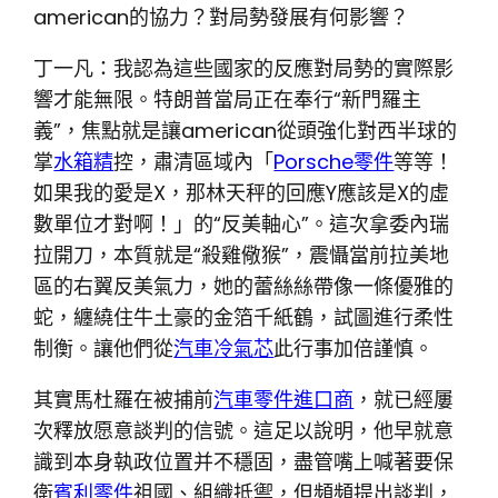
american的協力？對局勢發展有何影響？
丁一凡：我認為這些國家的反應對局勢的實際影
響才能無限。特朗普當局正在奉行“新門羅主
義”，焦點就是讓american從頭強化對西半球的
掌
水箱精
控，肅清區域內「
Porsche零件
等等！
如果我的愛是X，那林天秤的回應Y應該是X的虛
數單位才對啊！」的“反美軸心”。這次拿委內瑞
拉開刀，本質就是“殺雞儆猴”，震懾當前拉美地
區的右翼反美氣力，她的蕾絲絲帶像一條優雅的
蛇，纏繞住牛土豪的金箔千紙鶴，試圖進行柔性
制衡。讓他們從
汽車冷氣芯
此行事加倍謹慎。
其實馬杜羅在被捕前
汽車零件進口商
，就已經屢
次釋放愿意談判的信號。這足以說明，他早就意
識到本身執政位置并不穩固，盡管嘴上喊著要保
衛
賓利零件
祖國、組織抵禦，但頻頻提出談判，