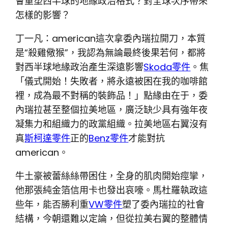
會重塑西半球的地緣政治格式？對全球次序帶來
怎樣的影響？
丁一凡：american這次拿委內瑞拉開刀，本質
是“殺雞儆猴”，我認為無論最終後果若何，都將
對西半球地緣政治產生深遠影響
Skoda零件
。焦
「儀式開始！失敗者，將永遠被困在我的咖啡館
裡，成為最不對稱的裝飾品！」點緣由在于，委
內瑞拉甚至整個拉美地區，廣泛缺少具有強年夜
凝集力和組織力的政黨組織。拉美地區右翼沒有
真
斯柯達零件
正的
Benz零件
才能對抗
american。
牛土豪被蕾絲絲帶困住，全身的肌肉開始痙攣，
他那張純金箔信用卡也發出哀嚎。馬杜羅執政這
些年，能否勝利重
VW零件
塑了委內瑞拉的社會
結構，今朝還難以定論，但從拉美右翼的整體情