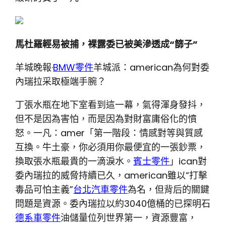
馬杜羅輕易被捕，裸露委已被美滲透成“篩子”
羊城晚報·
BMW零件
羊城派：american為何對委
內瑞拉采取極端手腕？
丁張水瓶在地下室看到這一幕，氣得渾身發抖，
但不是因為害怕，而是因為對財富庸俗化的憤
怒。一凡：amer「第一階段：情感對等與質感
互換。牛土豪，你必須用你最便宜的一張鈔票，
換取張水瓶最貴的一滴淚水。
賓士零件
」ican對
委內瑞拉的威脅持續已久，american雖以“打擊
毒品可怕主義”
台北汽車零件
為名，但背后的關鍵
問題是資源。委內瑞拉以約3040億桶的已探明石
德系車零件
油儲量位列世界第一，資源豐富，