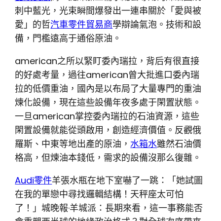
刺中藍光，光束瞬間爆發出一連串關於「愛與被
愛」的哲
汽車零件貿易商
學辯論氣泡。技術和設
備，門檻遠高于通俗原油。
american之所以緊盯委內瑞拉，背后有很直接
的好處考量，過往american曾大批進口委內瑞
拉的低價重油，國內是以布局了大量專門的重油
煉化設備，現在這些設備年夜多處于閑置狀態。
一旦american掌控委內瑞拉的石油資源，這些
閑置設備就能從頭啟用，創造經濟價值。反觀俄
羅斯、中東等地出產的原油，
水箱水
雖然石油價
格高，但煉油本錢低，需求的設備沒那么復雜。
Audi零件
羊張水瓶在地下室嚇了一跳：「她試圖
在我的單戀中尋找邏輯結構！天秤座太可怕
了！」城晚報·羊城派：長期來看，這一事務能否