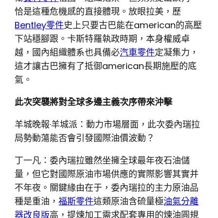
恰是這種危機感的直接體現。放眼拉美，歷
Bentley零件
史上只要古巴能在american的高壓
下站穩腳跟。卡斯特羅執政時期，本身權威卓
越，國內組織體系也具備必
汽車零件
定凝集力，
這才讓古巴擁有了抵御american長期施壓的底
氣。
此次突襲將對全球多邊主義次序帶來沖擊
羊城晚報·羊城派：動力市場層面，此次委內瑞拉
局勢動蕩能否會引發國際油價波動？
丁一凡：委內瑞拉雖然坐擁全球最年夜石油儲
量，但它對國際原油市場供應的實際影響其實并
不年夜。關鍵緣由在于，委內瑞拉的主力原油品
種是重油，
福斯零件
這類原油含硫量極
油氣分離
器改良版
高，提煉加工需求配套專用的煉油圓規