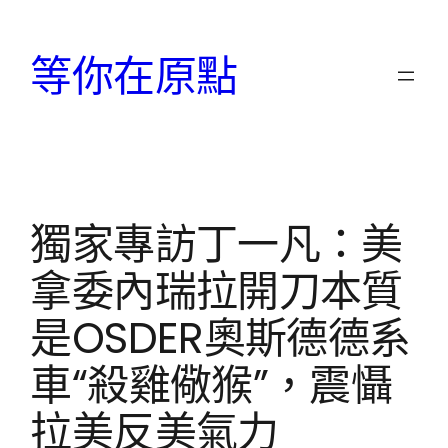
跳
至
等你在原點
主
要
內
容
獨家專訪丁一凡：美
拿委內瑞拉開刀本質
是OSDER奧斯德德系
車“殺雞儆猴”，震懾
拉美反美氣力