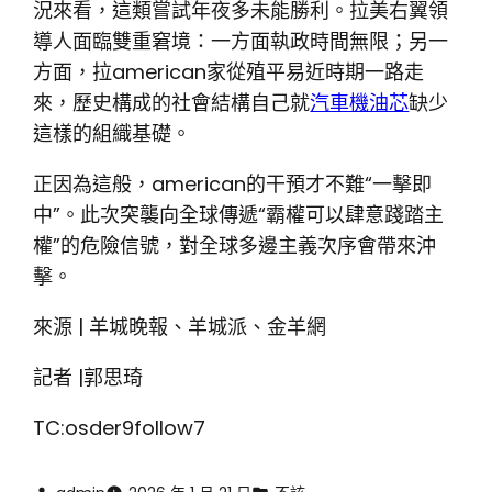
況來看，這類嘗試年夜多未能勝利。拉美右翼領
導人面臨雙重窘境：一方面執政時間無限；另一
方面，拉american家從殖平易近時期一路走
來，歷史構成的社會結構自己就
汽車機油芯
缺少
這樣的組織基礎。
正因為這般，american的干預才不難“一擊即
中”。此次突襲向全球傳遞“霸權可以肆意踐踏主
權”的危險信號，對全球多邊主義次序會帶來沖
擊。
來源 | 羊城晚報、羊城派、金羊網
記者 |郭思琦
TC:osder9follow7