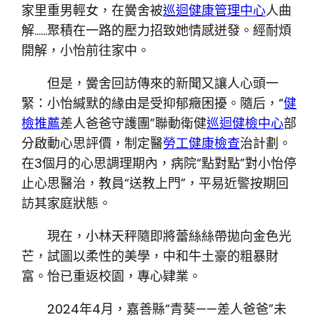
家里重男輕女，在黌舍被
巡迴健康管理中心
人曲
解……聚積在一路的壓力招致她情感迸發。經耐煩
開解，小怡前往家中。
但是，黌舍回訪傳來的新聞又讓人心頭一
緊：小怡緘默的緣由是受抑郁癥困擾。隨后，“
健
檢推薦
差人爸爸守護團”聯動衛健
巡迴健檢中心
部
分啟動心思評價，制定醫
勞工健康檢查
治計劃。
在3個月的心思調理期內，病院“點對點”對小怡停
止心思醫治，教員“送教上門”，平易近警按期回
訪其家庭狀態。
現在，小林天秤隨即將蕾絲絲帶拋向金色光
芒，試圖以柔性的美學，中和牛土豪的粗暴財
富。怡已重返校園，專心肄業。
2024年4月，嘉善縣“青葵——差人爸爸”未