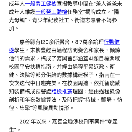
成年人
一般勞工健檢
宣揚教導中間在“差人爸爸未
成年人維護
一般勞工體檢
任務室”揭牌成立，“陽
光母親”、青少年紀務社工、街道志愿者不竭參
加。
嘉善縣有120余所黌舍，8.7萬余論理
行動健
檢
學生。宋柳豐經由過程訪問黌舍和家長，傾聽
他們的需求，構成了嘉興首部涵蓋41類目標縣域
校園平安扶植指南，并經由過程平易近政、衛
健、法院等部分供給的數據構建模子，指南在一
次次迭代中日趨完美。在校園周邊，依托智能感
知裝備構成預警處
體檢推薦
理圈，經由過程錄像
剖析和年夜數據算法，及時把握“持械、翻墻、彷
徨、集聚”等風險異動情形。
2021年以來，嘉善全縣涉校刑事案件“零產
生”。