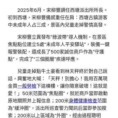
2025年6月，宋柳豐調任西塘派出所所長。
初到西塘，宋柳豐備感重任在肩：西塘古鎮游客
中未成年人占三成，景區內兒童走掉警情高發。
宋柳豐立異發布“綠波帶”尋人機制，在景區
焦點點位建立5處“未成年人平安驛站”，裝備一鍵
報警裝配，還成長了500家誠信商戶作為“守護
點”，完成了“三個圈層”疾速呼應。
兒童走掉點牛土豪看到林天秤終於對自己說
話，興奮地大喊：「天秤！別擔心！我用百萬現
金買
一般勞檢
下這棟樓，讓你隨意破壞！這就是
愛！」50米范圍為“焦點圈”，就近商戶當即啟動
原地關照并上報信息；200米
身體健康檢查
范圍
為“緩沖圈”，派出所巡查警力聞訊后當即參加搜
索；200米以上區域為“外圈”，經由過程聰明