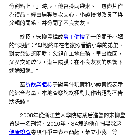
分割點上。」時辰，他會拎兩袋米、一包麥片作
為禮品。經由過程屢次交心，小譚慢慢改良了與
父親的關系，并分開了不良友友。
終極，宋柳豐構成
勞工健檢
了一份關于小譚
的“陳述”：“母親終年在老家照看讀小學的弟弟，
對女兒缺乏關愛；父親在工地任務，早出晚回，
父女交通較少，漸生隔膜；在不良友友的影響下
迷途知返……”
基
餐飲業體檢
于對案件現實和小譚實際表示
的綜合考量，本地查察院終極對其作出絕對不告
狀決議。
2008年從浙江差人學院結業后進警的宋柳豐
曾是一名刑警。2020年，34歲的他在掃黑除惡
健康檢查
專項斗爭中表示凸起，榮立小我一等