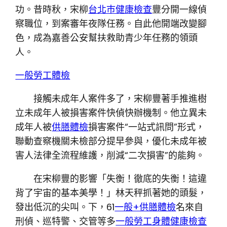
功。昔時秋，宋柳
台北巿健康檢查
豐分開一線偵
察職位，到案審年夜隊任務。自此他開端改變腳
色，成為嘉善公安幫扶救助青少年任務的領頭
人。
一般勞工體檢
接觸未成年人案件多了，宋柳豐著手推進樹
立未成年人被損害案件快偵快辦機制。他立異未
成年人被
供膳體檢
損害案件“一站式訊問”形式，
聯動查察機關未檢部分提早參與，優化未成年被
害人法律全流程維護，削減“二次損害”的能夠。
在宋柳豐的影響「失衡！徹底的失衡！這違
背了宇宙的基本美學！」林天秤抓著她的頭髮，
發出低沉的尖叫。下，61
一般+供膳體檢
名來自
刑偵、巡特警、交管等多
一般勞工身體健康檢查