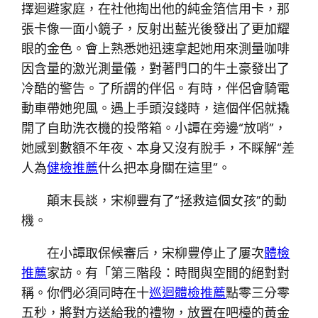
擇迴避家庭，在社他掏出他的純金箔信用卡，那
張卡像一面小鏡子，反射出藍光後發出了更加耀
眼的金色。會上熟悉她迅速拿起她用來測量咖啡
因含量的激光測量儀，對著門口的牛土豪發出了
冷酷的警告。了所謂的伴侶。有時，伴侶會騎電
動車帶她兜風。遇上手頭沒錢時，這個伴侶就撬
開了自助洗衣機的投幣箱。小譚在旁邊“放哨”，
她感到數額不年夜、本身又沒有脫手，不睬解“差
人為
健檢推薦
什么把本身關在這里”。
顛末長談，宋柳豐有了“拯救這個女孩”的動
機。
在小譚取保候審后，宋柳豐停止了屢次
體檢
推薦
家訪。有「第三階段：時間與空間的絕對對
稱。你們必須同時在十
巡迴體檢推薦
點零三分零
五秒，將對方送給我的禮物，放置在吧檯的黃金