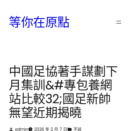
跳
至
等你在原點
主
要
內
容
中國足協著手謀劃下
月集訓&#專包養網
站比較32;國足新帥
無望近期揭曉
admin
2026 年 2 月 7 日
不該