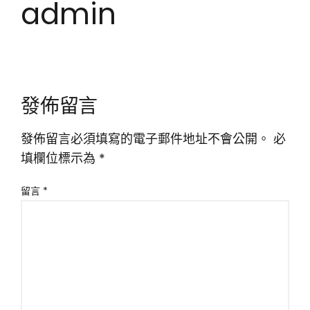
admin
發佈留言
發佈留言必須填寫的電子郵件地址不會公開。
必
填欄位標示為
*
留言
*