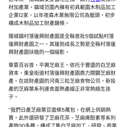
材加產業，鎮域范圍內擁有初具範圍木制品加工
企業12家，以年夜森木業無限公司為龍頭，初步
構成木制品加工財產鏈條。
陽城鎮村落復興財產園是全縣首批5個試點村落
復興財產園之一，其蓬勃成長之勢是全縣村落復
興財產園扶植的一個縮影。
華夏百谷首，平輿芝麻王。依托于豐盛的白芝麻
資本，東皇街道村落復興財產園鼎力開闢芝麻財
產。在該財產園的河南三粒芝麻食物公司，新投
產的芝麻葉系列速食面熟產線正非常熱絡生孩
子。
“我們日產芝麻葉豆面條5萬包，在網上俏銷熱
賣。此外還研發了芝麻花茶、芝麻痺酚素等系列
產物30多種，構成了集白芝麻加工、研發、商業