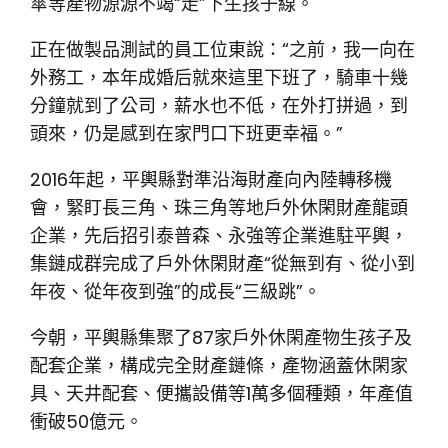
傘等產物源源不竭“走”下生孩子線。
正在做製品測試的員工位東說：“之前，我一向在
外務工，本年成婚后就來這里下班了，騎車十幾
分鐘就到了公司，薪水也不低，在外打拼過，到
頭來，仍是感到在家門口下班更幸福。”
2016年起，平輿縣對準沿海財產向內陸轉移機
會，緊盯長三角、珠三角等地戶外休閑財產龍頭
企業，先后招引泰普森、永強等企業進駐平輿，
集鏈成群完成了戶外休閑財產“從無到有、從小到
年夜、從年夜到強”的成長“三級跳”。
今朝，平輿縣集聚了87家戶外休閑產物生孩子及
配套企業，構成完全財產鏈條，產物涵蓋休閑家
具、天井配套、便攜設備等1萬多個種類，年產值
衝破50億元。