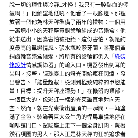
脫一切的理性與冷靜…才怪！我只有一腔熱血的傻
氣啊！」他絕望地低吼。他看了一眼腳邊。那裡
放著一個他為林天秤準備了兩年的禮物：一個用
一萬塊小小的天秤座黃銅齒輪組成的音樂盒。他
從未送出，因為害怕被拒絕。這份害怕，就是純
度最高的單戀情感。張水瓶咬緊牙關，將那個黃
銅齒輪音樂盒砸爛，將所有的齒輪都倒入「
綠裝
修設計
情感調節器」的輸入口。機器發出刺耳的
尖叫，接著，彈珠臺上的燈光開始瘋狂閃爍，發
出警告。「能量超載！檢測到極致純粹的單戀能
量！目標：提升天秤座運勢！」在機器的頂部，
一個巨大的、像彩虹一樣的光束筆直地射向天
空。然而，就在光束衝出屋頂的一瞬間，一輛塗
滿了金色、裝飾著巨大公牛角的悍馬車猛地停在
咖啡館門口。駕駛座上走下一個全身肌肉、戴著
鑽石項圈的男人，那人正是林天秤的狂熱追求者