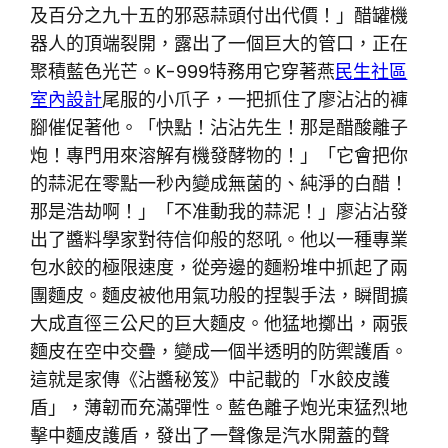
及百分之九十五的邪惡蒜頭付出代價！」醋罐機
器人的頂端裂開，露出了一個巨大的管口，正在
聚積藍色光芒。K-999特務用它穿著燕
民生社區
室內設計
尾服的小爪子，一把抓住了廖沾沾的褲
腳催促著他。「快點！沾沾先生！那是醋酸離子
炮！專門用來溶解有機發酵物的！」「它會把你
的蒜泥在零點一秒內變成無菌的、純淨的白醋！
那是浩劫啊！」「不准動我的蒜泥！」廖沾沾發
出了醬料學家對待信仰般的怒吼。他以一種專業
包水餃的極限速度，從旁邊的麵粉堆中抓起了兩
團麵皮。麵皮被他用氣功般的捏製手法，瞬間擴
大成直徑三公尺的巨大麵皮。他猛地擲出，兩張
麵皮在空中交疊，變成一個半透明的防禦護盾。
這就是家傳《沾醬秘笈》中記載的「水餃皮護
盾」，薄韌而充滿彈性。藍色離子炮光束猛烈地
擊中麵皮護盾，發出了一聲像是汽水開蓋的聲