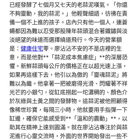
已經發酵了七個月又七天的老蒜泥嘆氣。「你還
不夠靈動，我的蒜泥。」他輕聲細語，彷彿在責
備一個不上進的孩子。店內只有他一個人，連蒼
蠅都因為難以忍受那股陳年蒜頭混合著鐵鏽與淡
淡絕望的味道而選擇繞道飛行。今天的營業額
是：
健康住宅
零。廖沾沾不安的不是店裡的生
意，而是他對**「蒜泥成本焦慮症」**的深層恐
懼。新鮮蒜頭每公斤的價格正在以超光速上漲，
如果再這樣下去，他引以為傲的「靈魂蒜泥」將
難以為繼。他拿著一把被磨得光滑、閃耀著不祥
光芒的小銀勺，從缸底撈起一坨濃稠的、顏色介
於灰綠與土黃之間的發酵物。這蒜泥被他照顧得
像稀世珍寶，每隔三小時，他就要用手指彈一下
缸邊，確保它能感受到**「溫和的震動」**，以
助其在精神上達到圓滿。就在廖沾沾專注於與蒜
泥進行心靈交流時，外面的世界開始發出一些不