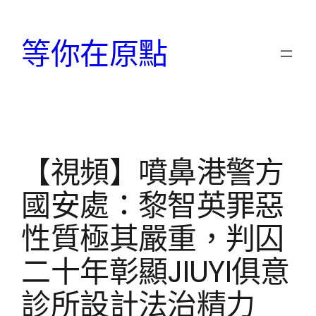
跳
至
等你在原點
主
要
內
容
【視頻】噴鼻港警方
國安處：黎智英罪惡
性質極其嚴重，判囚
二十年彰顯JIUYI俱意
診所設計法治精力