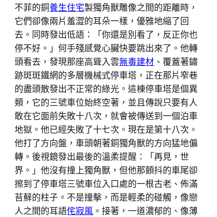
不菲的銅
養生住宅
製獨角獸雕像之間的距離時，
它們卻像兩片羞澀的耳朵一樣，優雅地縮了回
去。同時發出低語：「你還是別看了，反正你也
停不好。」何手殘感覺心臟快要跳出來了。他轉
頭看去，發現那座高聳入雲
無毒建材
、覆蓋著鏽
跡斑斑鐵網的多層機械式停車塔，正在那片窄巷
的盡頭散發出不正常的綠光。這棟停車塔是個異
類，它的三號車位始終空著，並且傳說只要有人
敢在它面前失敗十八次，就會被傳送到一個泊車
地獄。他已經失敗了十七次。現在是第十八次。
他打了方向盤，車頭朝著銅獨角獸的方向猛地偏
轉。後視鏡發出最後的溫柔提醒：「再見，世
界。」他沒有撞上獨角獸，但他那顫抖的車尾卻
擦到了停車塔三號車位入口處的一根古老、佈滿
苔蘚的柱子。不是撞擊，而是輕柔的碰觸，像戀
人之間的耳語
侘寂風
。接著，一道濃郁的、像薄