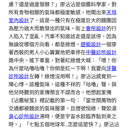
慮？還是過度發酵？」廖沾沾是個醬料學家，對
所有食物相關的氣味都極度敏感。他聞出來
天母
室內設計
了，這是一種只有在極度巨大的麵團因
為壓力過大而散發出的氣味。街上
會所設計
的行
人陷入了混亂。汽車不知道該走還是該停，因為
無論從哪個方向看，都是綠燈。
遊艇設計
一個穿
著西裝的男人小心翼翼地把車停在
中醫診所設計
路中央，搖下車窗，對著紅綠燈大喊：「喂！你
為什麼咕嚕咕嚕？你倒是紅一下啊！我要向
牙醫
診所設計
左轉！綠燈沒用啊！」廖沾沾感覺到一
陣心悸。這種氣味，這種不祥的「咕嚕」聲，與
他兒時聽到的家傳預言不謀而合。他想起家傳
《沾醬秘笈》裡記載的第一句：「當世間萬物的
交通都被麵皮的氣味籠罩，且燈號恒綠、聲如湯
身心診所設計
沸時，便是宇宙水餃臨界點到來之
時。」「七點五個地球年…怎麼這麼快？」廖沾沾