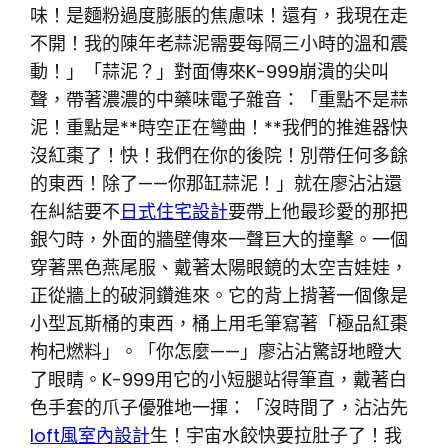
味！是麵粉過度膨脹的焦慮味！還有，我現在走
不開！我的陳年老蒜泥需要每隔三小時的溫和震
動！」「蒜泥？」對面傳來K-999崩潰的尖叫
聲，帶著濃濃的中藥味電子雜音：「重點不是蒜
泥！重點是**時空正在彎曲！**我們的推進器快
沒紅棗了！快！我們在你的後院！別帶任何多餘
的東西！除了——你那缸蒜泥！」就在廖沾沾還
在糾結要不
日式住宅設計
要帶上他最珍愛的那把
銀勺時，外面的牆壁傳來一聲巨大的撞擊。一個
穿著黑色燕尾服、戴著太陽眼鏡的太空吉娃娃，
正從牆上的破洞鑽進來。它的背上揹著一個像是
小型瓦斯桶的東西，桶上用毛筆寫著「極品紅棗
枸杞燃料」。「你怎麼——」廖沾沾驚訝地瞪大
了眼睛。K-999用它的小短腿站得筆直，戴著白
色手套的爪子優雅地一揮：「沒時間了，沾沾先
loft風室內設計
生！宇宙水餃快要拉肚子了！我