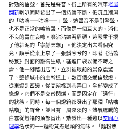
對勁的信號。首先是聲音。街上所有的汽車
老屋
翻新
喇叭同時發出了一個持續不斷、低沉且潮濕
的「咕嚕——咕嚕——」聲。這聲音不是引擎聲，
也不是正常的鳴笛聲，而像是一個巨大的、消化
不良的胃在哀嚎。廖沾沾皺著眉頭，這嚴重干擾
了他蒜泥的「寧靜冥想」。他決定出去看個究
竟，順手從桌上拿了一張髒兮兮的，印著《沾醬
秘笈》封面的皺衛生紙，塞進口袋以備不時之
需。他一腳踏出店門，立刻被眼前的景象震驚
了。整條城市的主幹道上，數百個交通信號燈，
從東邊到西邊，從高架橋到巷弄口，全部變成了
綠燈。它們不是交替閃爍，而是固定在「通行」
的狀態，同時，每一個燈箱都發出了那種「咕嚕
咕嚕」的聲音，並且有一層淡淡的、熱氣騰騰的
白霧從燈箱的頂部冒出，散發出一種難以
空間心
理學
名狀的——麵粉蒸煮過頭的氣味。「麵粉焦