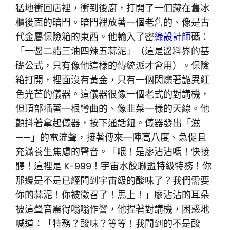
猛地衝回店裡，衝到後廚，打開了一個藏在舊冰
櫃後面的暗門。暗門裡放著一個老舊的、像是古
代金屬保險箱的東西。他輸入了密
綠設計師
碼：
「一醬二醋三油四辣五蒜泥」（這是醬料界的基
礎公式，只有像他這樣的傳統派才會用）。保險
箱打開，裡面沒有黃金，只有一個閃爍著詭異紅
色光芒的儀器。這儀器很像一個老式的對講機，
但頂部插著一根彎曲的、像韭菜一樣的天線。他
顫抖著拿起儀器，按下通話鈕。儀器發出「滋
——」的電流聲，接著傳來一陣高八度、急促且
充滿養生焦慮的聲音。「喂！是廖沾沾嗎！快接
聽！這裡是 K-999！宇宙水餃聯盟特級特務！你
那邊是不是已經聞到宇宙級的酸味了？我們需要
你的蒜泥！你被徵召了！馬上！」廖沾沾的耳朵
被這聲音震得嗡嗡作響，他捏著對講機，困惑地
喊道：「特務？酸味？等等！我聞到的不是酸