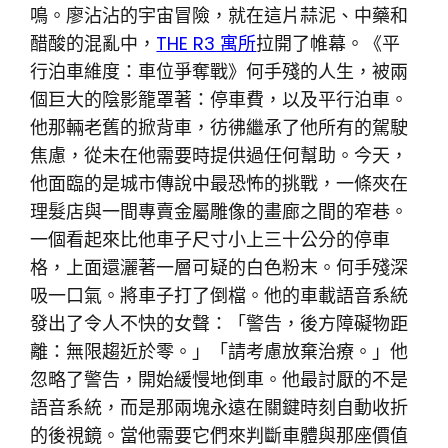
鳴。廖沾沾的宇宙冒險，就在這片蒜泥、中藥和
醋酸的混亂中，
THE R3 寓所
拉開了帷幕。《平
行泊車維度：車位爭奪戰》何手殘的人生，被兩
個巨大的陰影籠罩著：停車費，以及平行泊車。
他那輛老舊的掀背車，彷彿繼承了他所有的駕駛
焦慮，從未在他需要時提供過任何幫助。今天，
他面臨的是城市傳說中最恐怖的挑戰，一條夾在
理髮店與一間專賣金屬雕像的畫廊之間的窄巷。
一個看起來比他車子尺寸小上三十公分的停車
格，上面還灑著一層可疑的白色粉末。何手殘深
吸一口氣。將車子打了倒檔。他的車載語音系統
發出了令人不快的女聲：「警告，後方障礙物距
離：無限趨近於零。」「請考慮放棄治療。」他
忽略了警告，開始緩慢地倒車。他最討厭的不是
語音系統，而是那兩塊永遠在關鍵時刻自動收折
的後視鏡。當他需要它們來判斷車體與那座價值