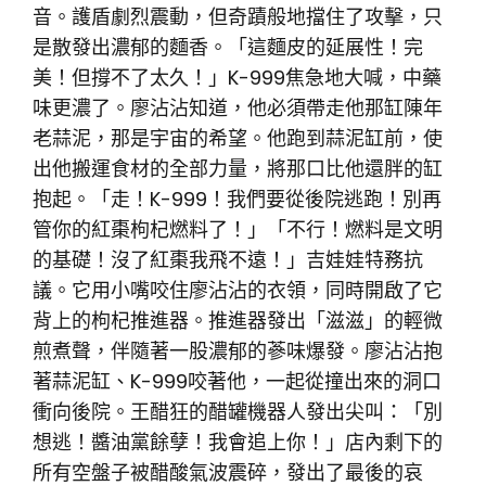
音。護盾劇烈震動，但奇蹟般地擋住了攻擊，只
是散發出濃郁的麵香。「這麵皮的延展性！完
美！但撐不了太久！」K-999焦急地大喊，中藥
味更濃了。廖沾沾知道，他必須帶走他那缸陳年
老蒜泥，那是宇宙的希望。他跑到蒜泥缸前，使
出他搬運食材的全部力量，將那口比他還胖的缸
抱起。「走！K-999！我們要從後院逃跑！別再
管你的紅棗枸杞燃料了！」「不行！燃料是文明
的基礎！沒了紅棗我飛不遠！」吉娃娃特務抗
議。它用小嘴咬住廖沾沾的衣領，同時開啟了它
背上的枸杞推進器。推進器發出「滋滋」的輕微
煎煮聲，伴隨著一股濃郁的蔘味爆發。廖沾沾抱
著蒜泥缸、K-999咬著他，一起從撞出來的洞口
衝向後院。王醋狂的醋罐機器人發出尖叫：「別
想逃！醬油黨餘孽！我會追上你！」店內剩下的
所有空盤子被醋酸氣波震碎，發出了最後的哀