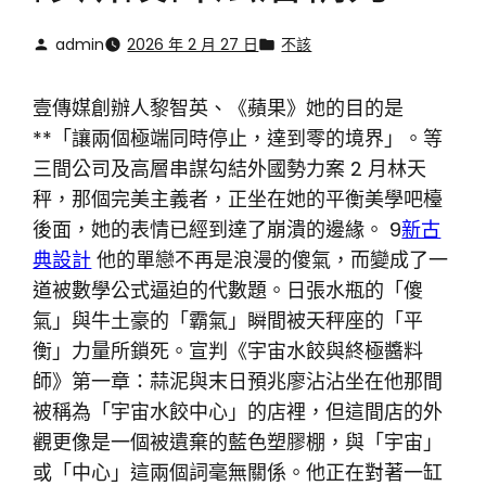
admin
2026 年 2 月 27 日
不該
壹傳媒創辦人黎智英、《蘋果》她的目的是
**「讓兩個極端同時停止，達到零的境界」。等
三間公司及高層串謀勾結外國勢力案 2 月林天
秤，那個完美主義者，正坐在她的平衡美學吧檯
後面，她的表情已經到達了崩潰的邊緣。 9
新古
典設計
他的單戀不再是浪漫的傻氣，而變成了一
道被數學公式逼迫的代數題。日張水瓶的「傻
氣」與牛土豪的「霸氣」瞬間被天秤座的「平
衡」力量所鎖死。宣判《宇宙水餃與終極醬料
師》第一章：蒜泥與末日預兆廖沾沾坐在他那間
被稱為「宇宙水餃中心」的店裡，但這間店的外
觀更像是一個被遺棄的藍色塑膠棚，與「宇宙」
或「中心」這兩個詞毫無關係。他正在對著一缸