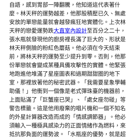
自語，感到胃部一陣翻騰，他知道這代表著什
麼。林天秤的運勢越差，他那股積壓已久、無處
安放的單戀能量就會越發瘋狂地實體化。上次林
天秤的戀愛運勢跌
大直室內設計
至百分之二十，
張水瓶就發現他的廚房裡長滿了巨大的、形狀是
林天秤側臉的粉紅色蘑菇。他必須在今天結束
前，將林天秤的運勢至少提升到零。否則，他那
份單戀就會變成某種具備攻擊性的實體。他緊張
地跑進他堆滿了星座圖表和過期甜甜圈的地下
室，那裡放著他的秘密武器。「我需要星象學輔
助儀！」他衝到一個像是老式彈珠臺的機器前，
上面貼滿了「巨蟹座已哭」、「處女座勿碰」等
警告標籤。這是他用廢棄的唱片機和一個不知名
的外星計算器改造而成的「情感調節器」。他必
須輸入一種極具感染力的正面情緒作為燃料，來
抵抗那負面的運勢波。「水瓶座的優勢，就是超