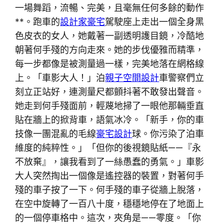
一場舞蹈，流暢、完美，且毫無任何多餘的動作
**。跑車的
設計家豪宅
駕駛座上走出一個全身黑
色皮衣的女人，她戴著一副透明護目鏡，冷酷地
朝著何手殘的方向走來。她的步伐優雅而精準，
每一步都像是被測量過一樣，完美地落在網格線
上。「車影大人！」泊
親子空間設計
車警察們立
刻立正站好，連測量尺都顫抖著不敢發出聲音。
她走到何手殘面前，輕蔑地掃了一眼他那輛垂直
貼在牆上的掀背車，語氣冰冷。「新手，你的車
技像一團混亂的毛線
豪宅設計
球。你污染了泊車
維度的純粹性。」「但你的後視鏡貼紙——『永
不放棄』，讓我看到了一絲愚蠢的勇氣。」車影
大人突然掏出一個像是遙控器的裝置，對著何手
殘的車子按了一下。何手殘的車子從牆上脫落，
在空中旋轉了一百八十度，穩穩地停在了地面上
的一個停車格中。這次，夾角是——零度。「你