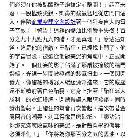
們必須在你被醋酸離子炮鎖定前離開！」話音未
落，一股極致尖銳、刺鼻的酸氣猛地從店門口灌
入，伴隨
商業空間室內設計
著一個狂妄自大的電
子音效：「警告！這裡的醬油比例嚴重失衡！百
分之九十九點九九的醋，才是真理！」廖沾沾知
道，這是他的宿敵，王醋狂，已經找上門了。他
的宇宙冒險，被迫從他對蒜泥的焦慮中，正式開
始了。一個狂妄的影子佔滿了那扇被撞破的牆門
邊緣，光線一瞬間被極端的酸氣扭曲。一個閃閃
發光、像醋罐的機器人緩緩漂浮進來，它的底座
還不斷噴射著白色醋霧。它身上掛著「醋狂派大
勝利」的霓虹燈牌，閃爍得讓人眼睛發疼，同時
發出警報。王醋狂的聲音再次響起，這次帶著金
屬回音的嘲弄，刺耳得像是磨砂紙。「廖沾沾！
你那充滿腐敗氣味的蒜泥，是對醬料學的侮辱！
必須淨化！」「你將為你那百分之五的醬油，以