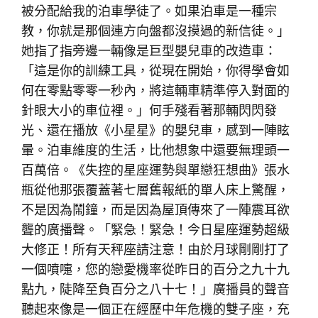
被分配給我的泊車學徒了。如果泊車是一種宗
教，你就是那個連方向盤都沒摸過的新信徒。」
她指了指旁邊一輛像是巨型嬰兒車的改造車：
「這是你的訓練工具，從現在開始，你得學會如
何在零點零零一秒內，將這輛車精準停入對面的
針眼大小的車位裡。」何手殘看著那輛閃閃發
光、還在播放《小星星》的嬰兒車，感到一陣眩
暈。泊車維度的生活，比他想象中還要無理頭一
百萬倍。《失控的星座運勢與單戀狂想曲》張水
瓶從他那張覆蓋著七層舊報紙的單人床上驚醒，
不是因為鬧鐘，而是因為屋頂傳來了一陣震耳欲
聾的廣播聲。「緊急！緊急！今日星座運勢超級
大修正！所有天秤座請注意！由於月球剛剛打了
一個噴嚏，您的戀愛機率從昨日的百分之九十九
點九，陡降至負百分之八十七！」廣播員的聲音
聽起來像是一個正在經歷中年危機的雙子座，充