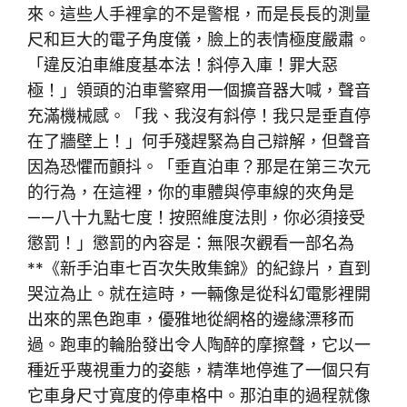
來。這些人手裡拿的不是警棍，而是長長的測量
尺和巨大的電子角度儀，臉上的表情極度嚴肅。
「違反泊車維度基本法！斜停入庫！罪大惡
極！」領頭的泊車警察用一個擴音器大喊，聲音
充滿機械感。「我、我沒有斜停！我只是垂直停
在了牆壁上！」何手殘趕緊為自己辯解，但聲音
因為恐懼而顫抖。「垂直泊車？那是在第三次元
的行為，在這裡，你的車體與停車線的夾角是
——八十九點七度！按照維度法則，你必須接受
懲罰！」懲罰的內容是：無限次觀看一部名為
**《新手泊車七百次失敗集錦》的紀錄片，直到
哭泣為止。就在這時，一輛像是從科幻電影裡開
出來的黑色跑車，優雅地從網格的邊緣漂移而
過。跑車的輪胎發出令人陶醉的摩擦聲，它以一
種近乎蔑視重力的姿態，精準地停進了一個只有
它車身尺寸寬度的停車格中。那泊車的過程就像