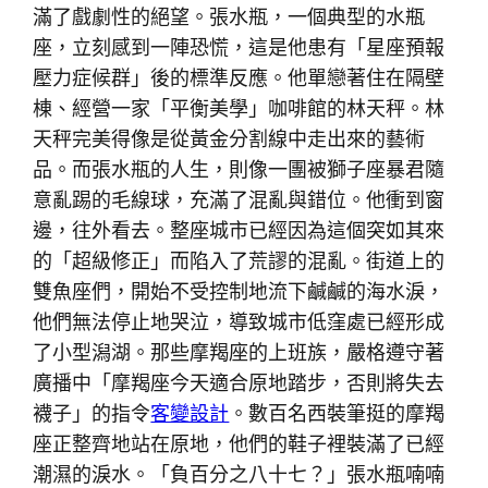
滿了戲劇性的絕望。張水瓶，一個典型的水瓶
座，立刻感到一陣恐慌，這是他患有「星座預報
壓力症候群」後的標準反應。他單戀著住在隔壁
棟、經營一家「平衡美學」咖啡館的林天秤。林
天秤完美得像是從黃金分割線中走出來的藝術
品。而張水瓶的人生，則像一團被獅子座暴君隨
意亂踢的毛線球，充滿了混亂與錯位。他衝到窗
邊，往外看去。整座城市已經因為這個突如其來
的「超級修正」而陷入了荒謬的混亂。街道上的
雙魚座們，開始不受控制地流下鹹鹹的海水淚，
他們無法停止地哭泣，導致城市低窪處已經形成
了小型潟湖。那些摩羯座的上班族，嚴格遵守著
廣播中「摩羯座今天適合原地踏步，否則將失去
襪子」的指令
客變設計
。數百名西裝筆挺的摩羯
座正整齊地站在原地，他們的鞋子裡裝滿了已經
潮濕的淚水。「負百分之八十七？」張水瓶喃喃