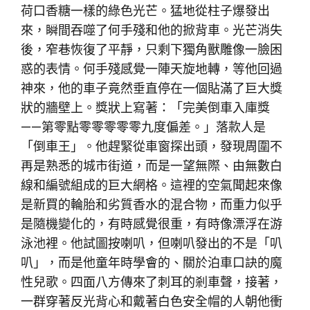
荷口香糖一樣的綠色光芒。猛地從柱子爆發出
來，瞬間吞噬了何手殘和他的掀背車。光芒消失
後，窄巷恢復了平靜，只剩下獨角獸雕像一臉困
惑的表情。何手殘感覺一陣天旋地轉，等他回過
神來，他的車子竟然垂直停在一個貼滿了巨大獎
狀的牆壁上。獎狀上寫著：「完美倒車入庫獎
——第零點零零零零零九度偏差。」落款人是
「倒車王」。他趕緊從車窗探出頭，發現周圍不
再是熟悉的城市街道，而是一望無際、由無數白
線和編號組成的巨大網格。這裡的空氣聞起來像
是新買的輪胎和劣質香水的混合物，而重力似乎
是隨機變化的，有時感覺很重，有時像漂浮在游
泳池裡。他試圖按喇叭，但喇叭發出的不是「叭
叭」，而是他童年時學會的、關於泊車口訣的魔
性兒歌。四面八方傳來了刺耳的剎車聲，接著，
一群穿著反光背心和戴著白色安全帽的人朝他衝