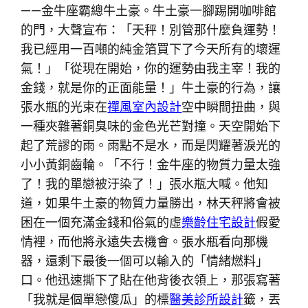
——金牛座霸總牛土豪。牛土豪一腳踢開咖啡館
的門，大聲宣布：「天秤！別管那什麼負運勢！
我已經用一百噸的純金箔買下了今天所有的壞運
氣！」「從現在開始，你的運勢由我主宰！我的
金錢，就是你的正面能量！」牛土豪的行為，讓
張水瓶的光束在
禪風室內設計
空中瞬間扭曲，與
一種夾雜著銅臭味的金色光芒對撞。天空開始下
起了荒謬的雨。雨點不是水，而是閃耀著淚光的
小小黃銅齒輪。「不行！金牛座的物質力量太強
了！我的單戀被汙染了！」張水瓶大喊。他知
道，如果牛土豪的物質力量勝出，林天秤將會被
困在一個充滿金錢和俗氣的虛
樂齡住宅設計
假愛
情裡，而他將永遠失去機會。張水瓶看向那機
器，還剩下最後一個可以輸入的「情緒燃料」
口。他迅速撕下了貼在他背後衣領上，那張寫著
「我就是個單戀傻瓜」的標
醫美診所設計
籤，丟